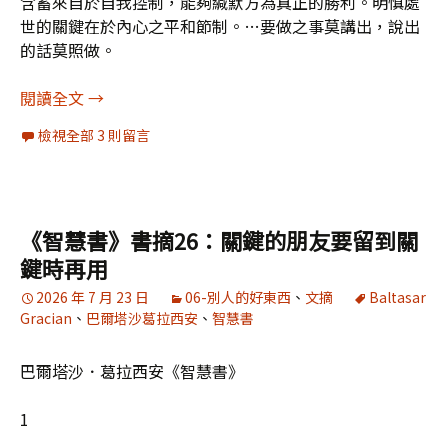
含蓄來自於自我控制，能夠緘默方為真正的勝利。明慎處
世的關鍵在於內心之平和節制。…要做之事莫講出，說出
的話莫照做。
《智慧書》書摘27：含蓄來自於自我控制
閱讀全文
→
檢視全部 3 則留言
《智慧書》書摘26：關鍵的朋友要留到關
鍵時再用
2026 年 7 月 23 日
06-別人的好東西
、
文摘
Baltasar
Gracian
、
巴爾塔沙葛拉西安
、
智慧書
巴爾塔沙．葛拉西安《智慧書》
1