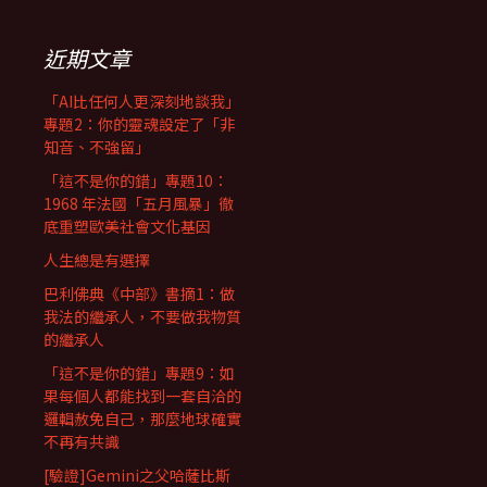
近期文章
「AI比任何人更深刻地談我」
專題2：你的靈魂設定了「非
知音、不強留」
「這不是你的錯」專題10：
1968 年法國「五月風暴」徹
底重塑歐美社會文化基因
人生總是有選擇
巴利佛典《中部》書摘1：做
我法的繼承人，不要做我物質
的繼承人
「這不是你的錯」專題9：如
果每個人都能找到一套自洽的
邏輯赦免自己，那麼地球確實
不再有共識
[驗證]Gemini之父哈薩比斯