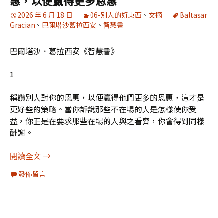
惠，以便贏得更多恩惠
2026 年 6 月 18 日
06-別人的好東西
、
文摘
Baltasar
Gracian
、
巴爾塔沙葛拉西安
、
智慧書
巴爾塔沙．葛拉西安《智慧書》
1
稱讚別人對你的恩惠，以便贏得他們更多的恩惠，這才是
更好些的策略。當你訴說那些不在場的人是怎樣使你受
益，你正是在要求那些在場的人與之看齊，你會得到同樣
酬謝。
《智慧書》書摘21：稱讚別人對你的恩惠，以便贏
閱讀全文
→
發佈留言