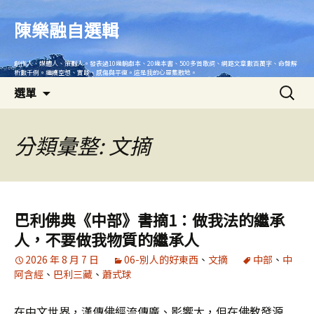
跳
至
陳樂融自選輯
主
要
創作人、媒體人、策劃人。發表過10幾齣劇本、20幾本書、500多首歌詞、網路文章數百萬字、命盤解
內
析數千例。繼續空想、實踐、感傷與平復。這是我的心靈集散地。
搜
容
選單
尋
關
鍵
分類彙整: 文摘
字:
巴利佛典《中部》書摘1：做我法的繼承
人，不要做我物質的繼承人
2026 年 8 月 7 日
06-別人的好東西
、
文摘
中部
、
中
阿含經
、
巴利三藏
、
蕭式球
在中文世界，漢傳佛經流傳廣、影響大，但在佛教發源