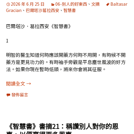
2026 年 6 月 25 日
06-別人的好東西
、
文摘
Baltasar
Gracian
、
巴爾塔沙葛拉西安
、
智慧書
巴爾塔沙．葛拉西安《智慧書》
1
明智的醫生知道何時應該開藥方何時不用開，有時候不開
藥方是更見功力的。有時袖手旁觀是平息塵世風波的好方
法。如果你現在暫時低頭，將來你會將其征服。
《智慧書》書摘22：所有的完美都是在特定時刻出
閱讀全文
→
發佈留言
《智慧書》書摘21：稱讚別人對你的恩