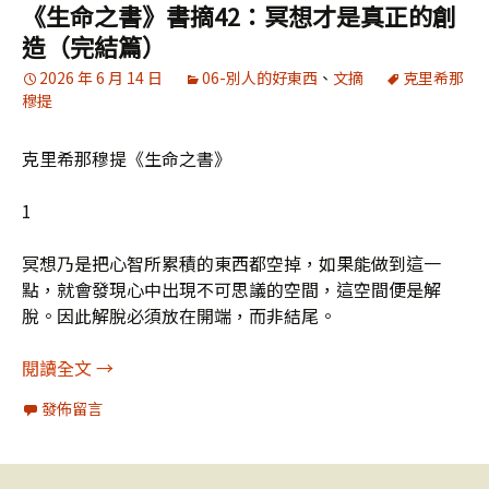
《生命之書》書摘42：冥想才是真正的創
造（完結篇）
2026 年 6 月 14 日
06-別人的好東西
、
文摘
克里希那
穆提
克里希那穆提《生命之書》
1
冥想乃是把心智所累積的東西都空掉，如果能做到這一
點，就會發現心中出現不可思議的空間，這空間便是解
脫。因此解脫必須放在開端，而非結尾。
《生命之書》書摘42：冥想才是真正的創造（完結
閱讀全文
→
發佈留言