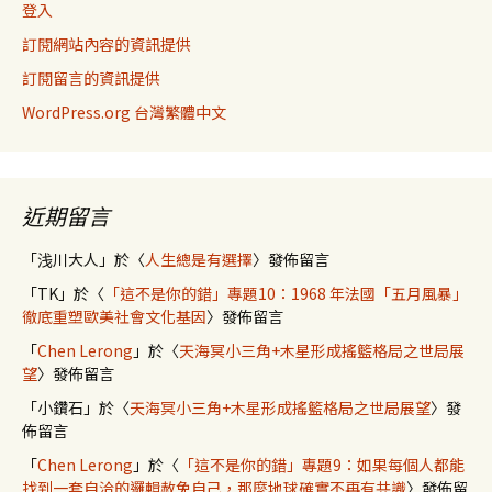
登入
訂閱網站內容的資訊提供
訂閱留言的資訊提供
WordPress.org 台灣繁體中文
近期留言
「
浅川大人
」於〈
人生總是有選擇
〉發佈留言
「
TK
」於〈
「這不是你的錯」專題10：1968 年法國「五月風暴」
徹底重塑歐美社會文化基因
〉發佈留言
「
Chen Lerong
」於〈
天海冥小三角+木星形成搖籃格局之世局展
望
〉發佈留言
「
小鑽石
」於〈
天海冥小三角+木星形成搖籃格局之世局展望
〉發
佈留言
「
Chen Lerong
」於〈
「這不是你的錯」專題9：如果每個人都能
找到一套自洽的邏輯赦免自己，那麼地球確實不再有共識
〉發佈留