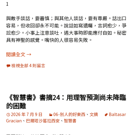
1
與敵手談話，要審慎；與其他人談話，要有尊嚴。話出口
容易，但收回卻永不可能。說話如寫遺囑，言詞愈少，爭
訟愈少。小事上注意談吐，遇大事時即能應付自如。秘密
具有神聖的感覺。嘴快的人很容易失敗。
《智慧書》書摘25：你的成功是對與你為惡的人的
閱讀全文
→
檢視全部 4 則留言
《智慧書》書摘24：用理智預測尚未降臨
的困難
2026 年 7 月 9 日
06-別人的好東西
、
文摘
Baltasar
Gracian
、
巴爾塔沙葛拉西安
、
智慧書