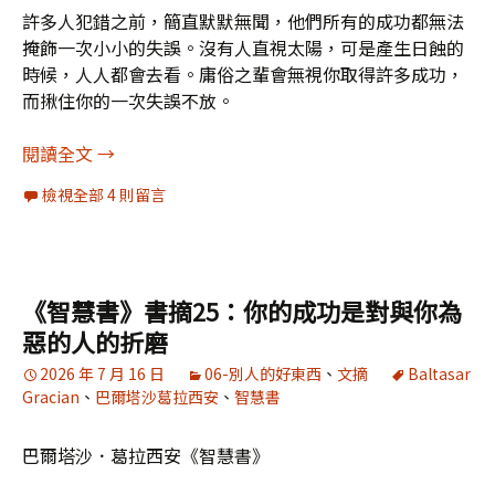
許多人犯錯之前，簡直默默無聞，他們所有的成功都無法
掩飾一次小小的失誤。沒有人直視太陽，可是產生日蝕的
時候，人人都會去看。庸俗之輩會無視你取得許多成功，
而揪住你的一次失誤不放。
《智慧書》書摘26：關鍵的朋友要留到關鍵時再用
閱讀全文
→
檢視全部 4 則留言
《智慧書》書摘25：你的成功是對與你為
惡的人的折磨
2026 年 7 月 16 日
06-別人的好東西
、
文摘
Baltasar
Gracian
、
巴爾塔沙葛拉西安
、
智慧書
巴爾塔沙．葛拉西安《智慧書》