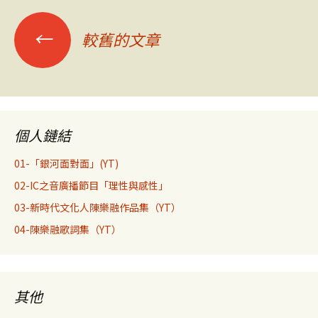
文
←
較舊的文章
章
導
個人鏈結
覽
01-「銀河面對面」(YT)
02-IC之音廣播節目「理性與感性」
03-新時代文化人陳樂融作品集（YT）
04-陳樂融歌詞集（YT）
其他