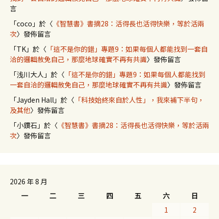
言
「
coco
」於〈
《智慧書》書摘28：活得長也活得快樂，等於活兩
次
〉發佈留言
「
TK
」於〈
「這不是你的錯」專題9：如果每個人都能找到一套自
洽的邏輯赦免自己，那麼地球確實不再有共識
〉發佈留言
「
浅川大人
」於〈
「這不是你的錯」專題9：如果每個人都能找到
一套自洽的邏輯赦免自己，那麼地球確實不再有共識
〉發佈留言
「
Jayden Hall
」於〈
「科技始終來自於人性」，我來補下半句，
及其他
〉發佈留言
「
小鑽石
」於〈
《智慧書》書摘28：活得長也活得快樂，等於活兩
次
〉發佈留言
2026 年 8 月
一
二
三
四
五
六
日
1
2