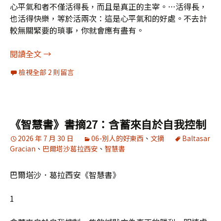
心平氣和者不僅活得長，而且是真正的主宰。…活得長，
也活得快樂，等於活兩次：這是心平氣和的好處。不去計
較無關緊要的瑣事，你就會應有盡有。
《智慧書》書摘28：活得長也活得快樂，等於活兩
閱讀全文
→
檢視全部 2 則留言
《智慧書》書摘27：含蓄來自於自我控制
2026 年 7 月 30 日
06-別人的好東西
、
文摘
Baltasar
Gracian
、
巴爾塔沙葛拉西安
、
智慧書
巴爾塔沙．葛拉西安《智慧書》
1