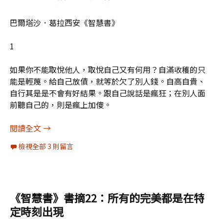
巴爾塔沙．葛拉西安《智慧書》
1
如果你不能取悅他人，取悅自己又有何用？自滿收穫的只
能是輕蔑。給自己放債，就等於欠了別人錢。自高自貴、
自行其是是不會有好結果。跟自己說話是瘋狂；在別人面
前聽自己的，則是瘋上加傻。
《智慧書》書摘23：即使命運女神有時也喜歡往你
閱讀全文
→
檢視全部 3 則留言
《智慧書》書摘22：所有的完美都是在特
定時刻出現