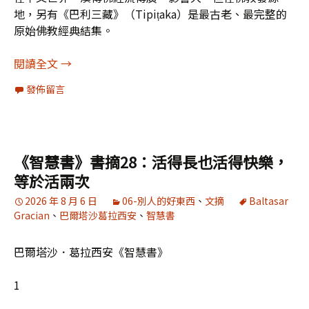
地，另有《巴利三藏》（Tipiṭaka）是最古老、最完整的
原始佛教經典結集。
巴利佛典《中部》書摘1：做我法的繼承人，不要
閱讀全文
→
發佈留言
《智慧書》書摘28：活得長也活得快樂，
等於活兩次
2026 年 8 月 6 日
06-別人的好東西
、
文摘
Baltasar
Gracian
、
巴爾塔沙葛拉西安
、
智慧書
巴爾塔沙．葛拉西安《智慧書》
1