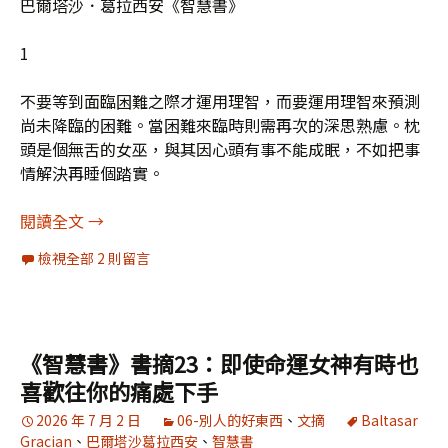
巴爾塔沙．葛拉西安《智慧書》
1
不要等到面臨困難之際才運用理智，而要運用理智來預測
尚未降臨的困難。當困難來臨時則需再次的深思熟慮。枕
頭是個無舌的女巫，與其因心頭有事不能成眠，不如把事
情解決再睡個踏實。
《智慧書》書摘24：用理智預測尚未降臨的困難
閱讀全文
→
檢視全部 2 則留言
《智慧書》書摘23：即使命運女神有時也
喜歡往你的痛處下手
2026 年 7 月 2 日
06-別人的好東西
、
文摘
Baltasar
Gracian
、
巴爾塔沙葛拉西安
、
智慧書