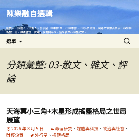
跳
至
陳樂融自選輯
主
要
創作人、媒體人、策劃人。發表過10幾齣劇本、20幾本書、500多首歌詞、網路文章數百萬字、命盤解
內
析數千例。繼續空想、實踐、感傷與平復。這是我的心靈集散地。
搜
容
選單
尋
關
鍵
分類彙整: 03-散文、雜文、評
字:
論
天海冥小三角+木星形成搖籃格局之世局
展望
2026 年 8 月 5 日
命理研究
、
媒體與科技
、
政治與社會
、
財經企管
外行星
、
搖籃格局