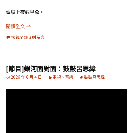
電腦上夜觀星象。
天海冥小三角+木星形成搖籃格局之世局展望
閱讀全文
→
檢視全部 3 則留言
[節目]銀河面對面：鼓鼓呂思緯
2026 年 8 月 4 日
電視
、
音樂
鼓鼓呂思緯