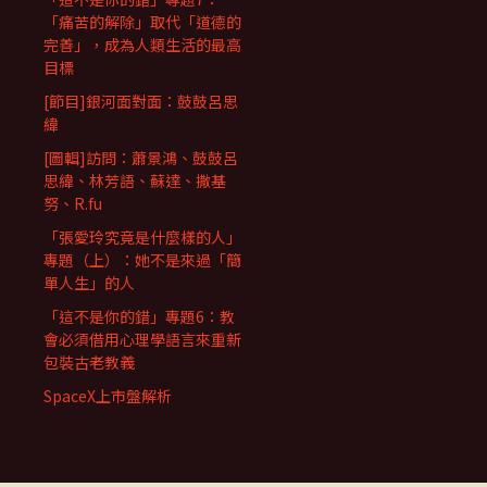
「痛苦的解除」取代「道德的
完善」，成為人類生活的最高
目標
[節目]銀河面對面：鼓鼓呂思
緯
[圖輯]訪問：蕭景鴻、鼓鼓呂
思緯、林芳語、蘇達、撒基
努、R.fu
「張愛玲究竟是什麼樣的人」
專題（上）：她不是來過「簡
單人生」的人
「這不是你的錯」專題6：教
會必須借用心理學語言來重新
包裝古老教義
SpaceX上市盤解析