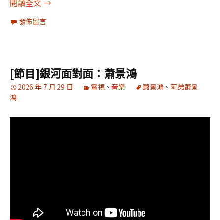
沒有滯後，只有當下
閱讀全文
→
發佈留言
[節目]銀河面對面：蕭景鴻
2026 年 7 月 29 日
電視
、
音樂
蕭景鴻
、
阿弟蕭景
鴻