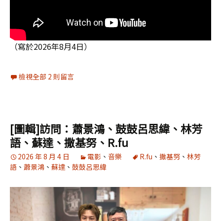
（寫於2026年8月4日）
檢視全部 2 則留言
[圖輯]訪問：蕭景鴻、鼓鼓呂思緯、林芳
語、蘇達、撒基努、R.fu
2026 年 8 月 4 日
電影
、
音樂
R.fu
、
撒基努
、
林芳
語
、
蕭景鴻
、
蘇達
、
鼓鼓呂思緯