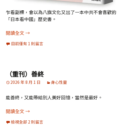
乍看副標，會以為八旗文化又出了一本中共不會喜歡的
「日本看中國」歷史書。
陳樂融書評238：《二十四史： 誰有資格稱中國?
閱讀全文
→
目前僅有 1 則留言
（重刊）善終
2026 年 8 月 1 日
身心性靈
能善終，又能帶給別人美好回憶，當然是最好。
（重刊）善終
閱讀全文
→
檢視全部 2 則留言