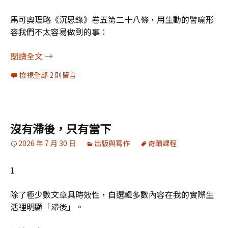
馬可奧理略《沉思錄》卷五第二十八條，用生動的譬喻形
容我們不太容易做到的事：
《沉思錄》筆記30：如果對牛彈琴也沒轍，我們真
閱讀全文
→
檢視全部 2 則留言
沒有滯後，只有當下
2026 年 7 月 30 日
出版與寫作
奇蹟課程
1
除了極少數文章具時效性，自選輯多數內容在我的實際生
活裡明顯「滯後」。