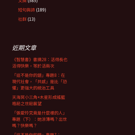
文摘
(585)
短句與詩
(189)
社群
(13)
近期文章
《智慧書》書摘28：活得長也
活得快樂，等於活兩次
「這不是你的錯」專題8：在
現代社會，「共感」是比「恐
懼」更強大的統治工具
天海冥小三角+木星形成搖籃
格局之世局展望
「張愛玲究竟是什麼樣的人」
專題（下）：她涼薄嗎？出世
嗎？快樂嗎？
「這不是你的錯」專題7：