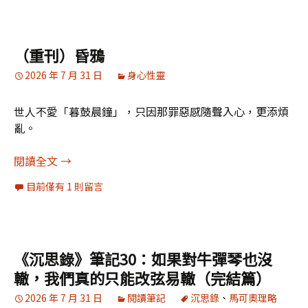
（重刊）昏鴉
2026 年 7 月 31 日
身心性靈
世人不愛「暮鼓晨鐘」，只因那罪惡感隨聲入心，更添煩
亂。
（重刊）昏鴉
閱讀全文
→
目前僅有 1 則留言
《沉思錄》筆記30：如果對牛彈琴也沒
轍，我們真的只能改弦易轍（完結篇）
2026 年 7 月 31 日
閱讀筆記
沉思錄
、
馬可奧理略