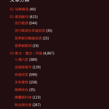
01-站務報告
(40)
02-歌詞創作
(615)
流行歌詞
(544)
流行歌詞分年曲目表
(35)
音樂劇分齣曲目表
(15)
音樂劇歌詞
(19)
03-散文、雜文、評論
(4,867)
七情六慾
(389)
出版與寫作
(129)
命理研究
(599)
天地萬物
(158)
娛樂綜合
(35)
媒體與科技
(123)
政治與社會
(267)