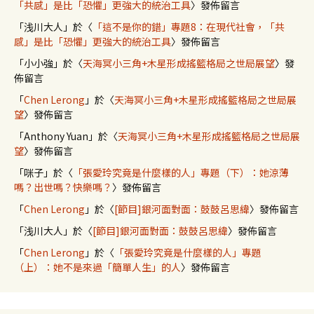
「共感」是比「恐懼」更強大的統治工具
〉發佈留言
「
浅川大人
」於〈
「這不是你的錯」專題8：在現代社會，「共
感」是比「恐懼」更強大的統治工具
〉發佈留言
「
小小強
」於〈
天海冥小三角+木星形成搖籃格局之世局展望
〉發
佈留言
「
Chen Lerong
」於〈
天海冥小三角+木星形成搖籃格局之世局展
望
〉發佈留言
「
Anthony Yuan
」於〈
天海冥小三角+木星形成搖籃格局之世局展
望
〉發佈留言
「
咪子
」於〈
「張愛玲究竟是什麼樣的人」專題（下）：她涼薄
嗎？出世嗎？快樂嗎？
〉發佈留言
「
Chen Lerong
」於〈
[節目]銀河面對面：鼓鼓呂思緯
〉發佈留言
「
浅川大人
」於〈
[節目]銀河面對面：鼓鼓呂思緯
〉發佈留言
「
Chen Lerong
」於〈
「張愛玲究竟是什麼樣的人」專題
（上）：她不是來過「簡單人生」的人
〉發佈留言