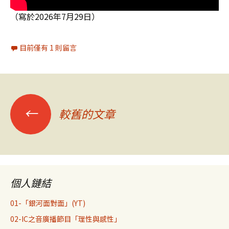
（寫於2026年7月29日）
目前僅有 1 則留言
文
←
較舊的文章
章
導
個人鏈結
覽
01-「銀河面對面」(YT)
02-IC之音廣播節目「理性與感性」