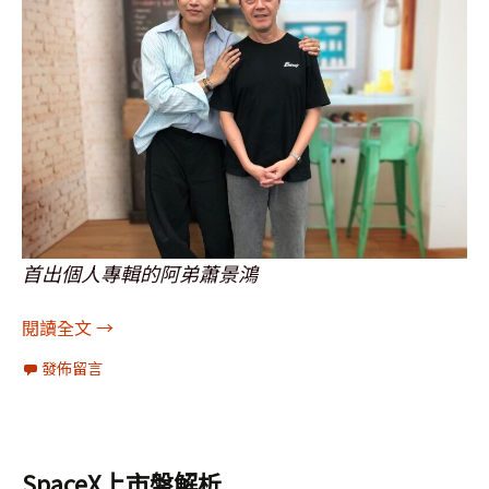
首出個人專輯的阿弟蕭景鴻
[圖輯]訪問：蕭景鴻、鼓鼓呂思緯、林芳語、蘇達、撒
閱讀全文
→
發佈留言
SpaceX上市盤解析