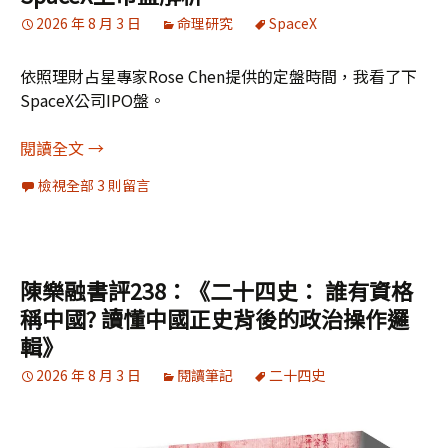
2026 年 8 月 3 日
命理研究
SpaceX
依照理財占星專家Rose Chen提供的定盤時間，我看了下
SpaceX公司IPO盤。
SpaceX上市盤解析
閱讀全文
→
檢視全部 3 則留言
陳樂融書評238：《二十四史： 誰有資格
稱中國? 讀懂中國正史背後的政治操作邏
輯》
2026 年 8 月 3 日
閱讀筆記
二十四史