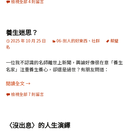
檢視全部 4 則留言
養生迷思？
2025 年 10 月 25 日
06-別人的好東西
、
社群
蔡璧
名
一位我不認識的名師離世上新聞，輿論好像很在意「養生
名家」注重養生養心，卻還是過世？有朋友問道：
養生迷思？
閱讀全文
→
檢視全部 7 則留言
〈沒出息〉的人生演繹