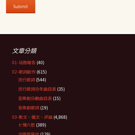
文章分類
01-站務報告
(40)
02-歌詞創作
(615)
流行歌詞
(544)
流行歌詞分年曲目表
(35)
音樂劇分齣曲目表
(15)
音樂劇歌詞
(19)
03-散文、雜文、評論
(4,868)
七情六慾
(389)
出版與寫作
(129)