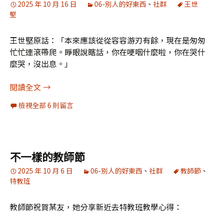
2025 年 10 月 16 日
06-別人的好東西
、
社群
王世
堅
王世堅原話：「本來應該從從容容游刃有餘，現在是匆匆
忙忙連滾帶爬。睜眼說瞎話，你在哽咽什麼啦，你在哭什
麼哭，沒出息。」
〈沒出息〉的人生演繹
閱讀全文
→
檢視全部 6 則留言
不一樣的教師節
2025 年 10 月 6 日
06-別人的好東西
、
社群
教師節
、
特教班
教師節祝賀某友，她分享新近去特教班教學心得：