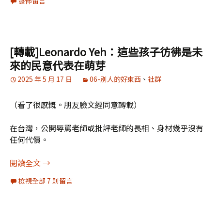
發佈留言
[轉載]Leonardo Yeh：這些孩子彷彿是未
來的民意代表在萌芽
2025 年 5 月 17 日
06-別人的好東西
、
社群
（看了很感慨。朋友臉文經同意轉載）
在台灣，公開辱罵老師或批評老師的長相、身材幾乎沒有
任何代價。
[轉載]Leonardo Yeh：這些孩子彷彿是未來的民
閱讀全文
→
檢視全部 7 則留言