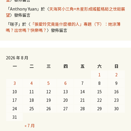
「
Anthony Yuan
」於〈
天海冥小三角+木星形成搖籃格局之世局展
望
〉發佈留言
「
咪子
」於〈
「張愛玲究竟是什麼樣的人」專題（下）：她涼薄
嗎？出世嗎？快樂嗎？
〉發佈留言
2026 年 8 月
一
二
三
四
五
六
日
1
2
3
4
5
6
7
8
9
10
11
12
13
14
15
16
17
18
19
20
21
22
23
24
25
26
27
28
29
30
31
« 7 月