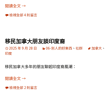
不一樣的教師節
閱讀全文
→
檢視全部 4 則留言
移民加拿大朋友談印度裔
2025 年 9 月 28 日
06-別人的好東西
、
社群
加拿大
、
印度
移民加拿大多年的朋友聊起印度裔風潮：
移民加拿大朋友談印度裔
閱讀全文
→
檢視全部 2 則留言