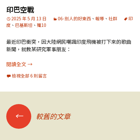
印巴空戰
2025 年 5 月 13 日
06-別人的好東西
、
報導
、
社群
印
度
、
巴基斯坦
、
殲10
最近印巴衝突，因大陸網民嘲諷印度飛機被打下來的歌曲
新聞，就教某研究軍事朋友：
印巴空戰
閱讀全文
→
檢視全部 6 則留言
文
←
較舊的文章
章