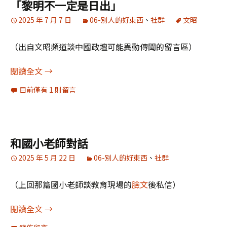
「黎明不一定是日出」
2025 年 7 月 7 日
06-別人的好東西
、
社群
文昭
（出自文昭頻道談中國政壇可能異動傳聞的留言區）
「黎明不一定是日出」
閱讀全文
→
目前僅有 1 則留言
和國小老師對話
2025 年 5 月 22 日
06-別人的好東西
、
社群
（上回那篇國小老師談教育現場的
臉文
後私信）
和國小老師對話
閱讀全文
→