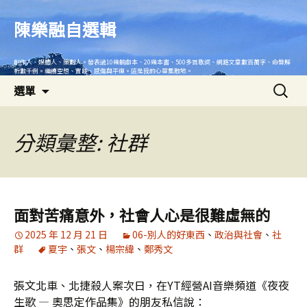
跳
至
陳樂融自選輯
主
要
創作人、媒體人、策劃人。發表過10幾齣劇本、20幾本書、500多首歌詞、網路文章數百萬字、命盤解
內
析數千例。繼續空想、實踐、感傷與平復。這是我的心靈集散地。
搜
容
選單
尋
關
鍵
分類彙整: 社群
字:
面對苦痛意外，社會人心是很難虛無的
2025 年 12 月 21 日
06-別人的好東西
、
政治與社會
、
社
群
夏宇
、
張文
、
楊宗緯
、
鄭秀文
張文北車、北捷殺人案次日，在YT經營AI音樂頻道《夜夜
生歌 — 奧思定作品集》的朋友私信說：