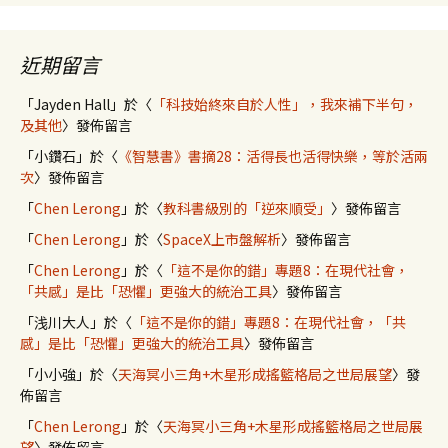
近期留言
「
Jayden Hall
」於〈
「科技始終來自於人性」，我來補下半句，
及其他
〉發佈留言
「
小鑽石
」於〈
《智慧書》書摘28：活得長也活得快樂，等於活兩
次
〉發佈留言
「
Chen Lerong
」於〈
教科書級別的「逆來順受」
〉發佈留言
「
Chen Lerong
」於〈
SpaceX上市盤解析
〉發佈留言
「
Chen Lerong
」於〈
「這不是你的錯」專題8：在現代社會，
「共感」是比「恐懼」更強大的統治工具
〉發佈留言
「
浅川大人
」於〈
「這不是你的錯」專題8：在現代社會，「共
感」是比「恐懼」更強大的統治工具
〉發佈留言
「
小小強
」於〈
天海冥小三角+木星形成搖籃格局之世局展望
〉發
佈留言
「
Chen Lerong
」於〈
天海冥小三角+木星形成搖籃格局之世局展
望
〉發佈留言