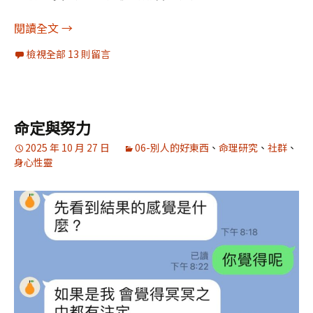
面對苦痛意外，社會人心是很難虛無的
閱讀全文
→
檢視全部 13 則留言
命定與努力
2025 年 10 月 27 日
06-別人的好東西
、
命理研究
、
社群
、
身心性靈