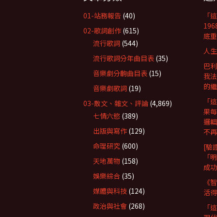
01-站務報告
(40)
「這
19
02-歌詞創作
(615)
底重
流行歌詞
(544)
人生
流行歌詞分年曲目表
(35)
巴利
音樂劇分齣曲目表
(15)
我法
的繼
音樂劇歌詞
(19)
「這
03-散文、雜文、評論
(4,869)
果每
七情六慾
(389)
邏輯
出版與寫作
(129)
不再
命理研究
(600)
[驗
「明
天地萬物
(158)
成功
娛樂綜合
(35)
《智
媒體與科技
(124)
活得
政治與社會
(268)
「這