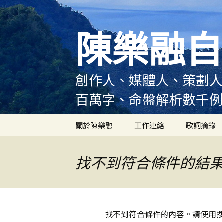
跳
至
陳樂融自
主
要
內
容
創作人、媒體人、策劃人
百萬字、命盤解析數千
關於陳樂融
工作連絡
歌詞摘錄
陳樂融履歷
找不到符合條件的結
陳樂融大事記
陳樂融實體書出版紀錄
找不到符合條件的內容。請使用
陳樂融舞台劇及音樂劇
作品演出紀錄