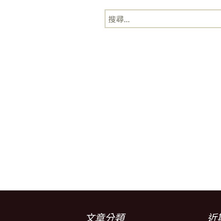
搜
媒體專訪精選
尋
關
鍵
字:
文章分類
近