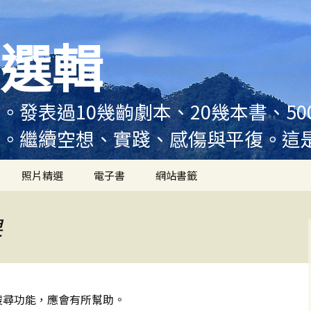
選輯
。發表過10幾齣劇本、20幾本書、5
例。繼續空想、實踐、感傷與平復。這
照片精選
電子書
網站書籤
果
搜尋功能，應會有所幫助。