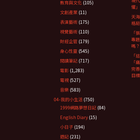
現代
教育與文化
(105)
懼」
文創產業
(11)
天海
表演藝術
(175)
格局
視覺藝術
(110)
「張
專題
財經企管
(179)
嗎？
身心性靈
(545)
「這
閱讀筆記
(717)
「痛
完善
電影
(1,283)
目標
電視
(527)
音樂
(583)
04-我的小生活
(750)
1999網路夢想日記
(84)
English Diary
(15)
小日子
(194)
遊記
(231)