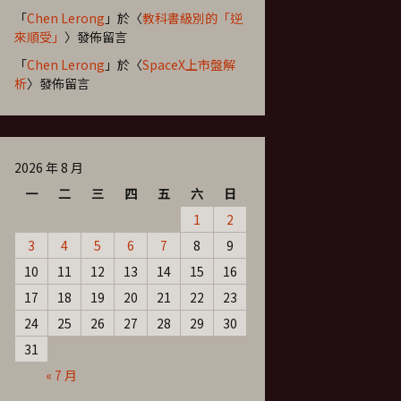
「
Chen Lerong
」於〈
教科書級別的「逆
來順受」
〉發佈留言
「
Chen Lerong
」於〈
SpaceX上市盤解
析
〉發佈留言
2026 年 8 月
一
二
三
四
五
六
日
1
2
3
4
5
6
7
8
9
10
11
12
13
14
15
16
17
18
19
20
21
22
23
24
25
26
27
28
29
30
31
« 7 月