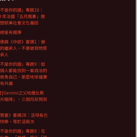
不是你的錯」專題10：
68 年法國「五月風暴」徹
塑歐美社會文化基因
總是有選擇
佛典《中部》書摘1：做
的繼承人，不要做我物質
承人
不是你的錯」專題9：如
個人都能找到一套自洽的
赦免自己，那麼地球確實
有共識
證]Gemini之父哈薩比斯
升暗降」，三個月前預測
慧書》書摘28：活得長也
快樂，等於活兩次
不是你的錯」專題8：在