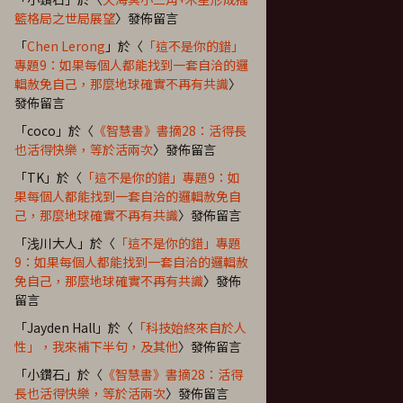
籃格局之世局展望
〉發佈留言
「
Chen Lerong
」於〈
「這不是你的錯」
專題9：如果每個人都能找到一套自洽的邏
輯赦免自己，那麼地球確實不再有共識
〉
發佈留言
「
coco
」於〈
《智慧書》書摘28：活得長
也活得快樂，等於活兩次
〉發佈留言
「
TK
」於〈
「這不是你的錯」專題9：如
果每個人都能找到一套自洽的邏輯赦免自
己，那麼地球確實不再有共識
〉發佈留言
「
浅川大人
」於〈
「這不是你的錯」專題
9：如果每個人都能找到一套自洽的邏輯赦
免自己，那麼地球確實不再有共識
〉發佈
留言
「
Jayden Hall
」於〈
「科技始終來自於人
性」，我來補下半句，及其他
〉發佈留言
「
小鑽石
」於〈
《智慧書》書摘28：活得
長也活得快樂，等於活兩次
〉發佈留言