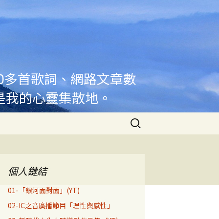
00多首歌詞、網路文章數
是我的心靈集散地。
搜
尋
關
鍵
字:
個人鏈結
01-「銀河面對面」(YT)
02-IC之音廣播節目「理性與感性」