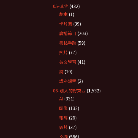
05-其他
(432)
劇本
(1)
卡片圖
(39)
廣播節目
(203)
書帖手跡
(59)
照片
(77)
英文學習
(41)
詩
(10)
講座課程
(2)
06-別人的好東西
(1,532)
AI
(331)
圖像
(132)
報導
(26)
影片
(37)
文摘
(586)