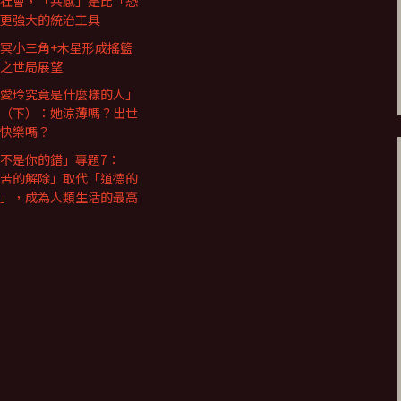
社會，「共感」是比「恐
更強大的統治工具
冥小三角+木星形成搖籃
之世局展望
愛玲究竟是什麼樣的人」
（下）：她涼薄嗎？出世
快樂嗎？
不是你的錯」專題7：
苦的解除」取代「道德的
」，成為人類生活的最高