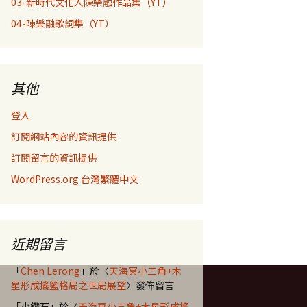
03-新時代文化人陳樂融作品集（YT）
04-陳樂融歌詞集（YT）
其他
登入
訂閱網站內容的資訊提供
訂閱留言的資訊提供
WordPress.org 台灣繁體中文
近期留言
「
Chen Lerong
」於〈
天海冥小三角+木
星形成搖籃格局之世局展望
〉發佈留言
「
小鑽石
」於〈
天海冥小三角+木星形成搖