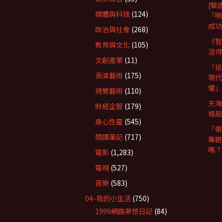
[驗
媒體與科技
(124)
「明
成功
政治與社會
(268)
《智
教育與文化
(105)
活得
文創產業
(11)
「這
表演藝術
(175)
現代
懼」
視覺藝術
(110)
天海
財經企管
(179)
格局
身心性靈
(545)
「張
閱讀筆記
(717)
專題
嗎？
電影
(1,283)
電視
(527)
音樂
(583)
04-我的小生活
(750)
1999網路夢想日記
(84)