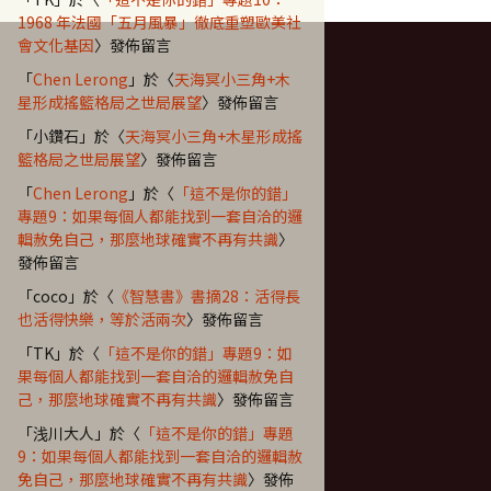
1968 年法國「五月風暴」徹底重塑歐美社
會文化基因
〉發佈留言
「
Chen Lerong
」於〈
天海冥小三角+木
星形成搖籃格局之世局展望
〉發佈留言
「
小鑽石
」於〈
天海冥小三角+木星形成搖
籃格局之世局展望
〉發佈留言
「
Chen Lerong
」於〈
「這不是你的錯」
專題9：如果每個人都能找到一套自洽的邏
輯赦免自己，那麼地球確實不再有共識
〉
發佈留言
「
coco
」於〈
《智慧書》書摘28：活得長
也活得快樂，等於活兩次
〉發佈留言
「
TK
」於〈
「這不是你的錯」專題9：如
果每個人都能找到一套自洽的邏輯赦免自
己，那麼地球確實不再有共識
〉發佈留言
「
浅川大人
」於〈
「這不是你的錯」專題
9：如果每個人都能找到一套自洽的邏輯赦
免自己，那麼地球確實不再有共識
〉發佈