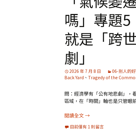
「氣候變
嗎」專題5
媒體專訪精選
就是「跨
劇」
2026 年 7 月 8 日
06-別人的
Back Yard
、
Tragedy of the Commo
問：經濟學有「公有地悲劇」，
區域，在「時間」軸也是只管眼
「氣候變遷，人類還有
閱讀全文
→
目前僅有 1 則留言