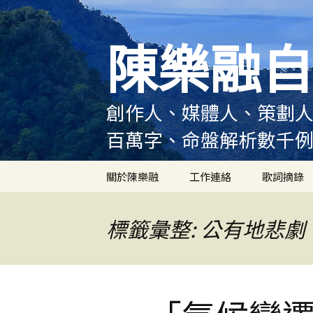
跳
至
陳樂融自
主
要
內
容
創作人、媒體人、策劃人
百萬字、命盤解析數千
關於陳樂融
工作連絡
歌詞摘錄
陳樂融履歷
標籤彙整: 公有地悲劇
陳樂融大事記
陳樂融實體書出版紀錄
陳樂融舞台劇及音樂劇
作品演出紀錄