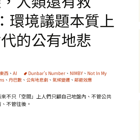
遷，人類還有救
：環境議題本質上
世代的公有地悲
好東西
、
AI
Dunbar's Number
、
NIMBY
、
Not In My
ns
、
丹巴數
、
公有地悲劇
、
氣候變遷
、
鄰避效應
看來不只「空間」上人們只顧自己地盤內、不管公共
前、不管往後。
救嗎」專題5：環境議題本質上就是「跨世代的公有地悲劇」