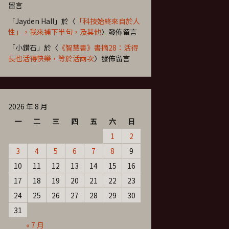
留言
「
Jayden Hall
」於〈
「科技始終來自於人
性」，我來補下半句，及其他
〉發佈留言
「
小鑽石
」於〈
《智慧書》書摘28：活得
長也活得快樂，等於活兩次
〉發佈留言
2026 年 8 月
一
二
三
四
五
六
日
1
2
3
4
5
6
7
8
9
10
11
12
13
14
15
16
17
18
19
20
21
22
23
24
25
26
27
28
29
30
31
« 7 月