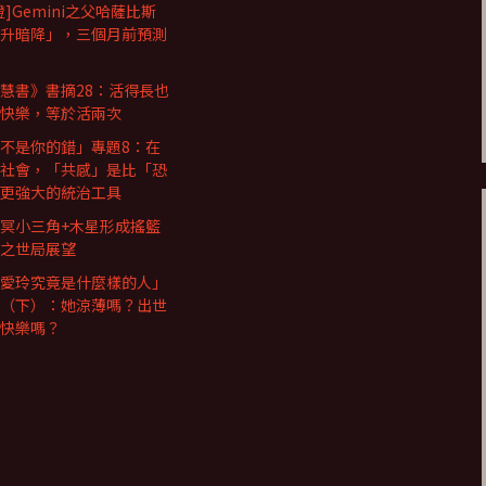
證]Gemini之父哈薩比斯
升暗降」，三個月前預測
慧書》書摘28：活得長也
快樂，等於活兩次
不是你的錯」專題8：在
社會，「共感」是比「恐
更強大的統治工具
冥小三角+木星形成搖籃
之世局展望
愛玲究竟是什麼樣的人」
（下）：她涼薄嗎？出世
快樂嗎？