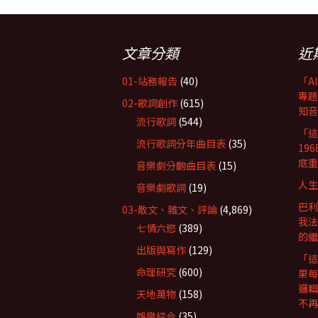
文章分類
近
01-站務報告
(40)
「A
專題
02-歌詞創作
(615)
知音
流行歌詞
(544)
「這
流行歌詞分年曲目表
(35)
19
底重
音樂劇分齣曲目表
(15)
人生
音樂劇歌詞
(19)
巴利
03-散文、雜文、評論
(4,869)
我法
七情六慾
(389)
的繼
出版與寫作
(129)
「這
命理研究
(600)
果每
邏輯
天地萬物
(158)
不再
娛樂綜合
(35)