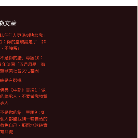
期文章
I比任何人更深刻地談我」
2：你的靈魂設定了「非
、不強留」
不是你的錯」專題10：
68 年法國「五月風暴」徹
塑歐美社會文化基因
總是有選擇
佛典《中部》書摘1：做
的繼承人，不要做我物質
承人
不是你的錯」專題9：如
個人都能找到一套自洽的
赦免自己，那麼地球確實
有共識