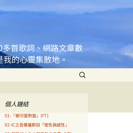
00多首歌詞、網路文章數
是我的心靈集散地。
搜
尋
關
鍵
字:
個人鏈結
01-「銀河面對面」(YT)
02-IC之音廣播節目「理性與感性」