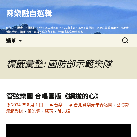
跳
至
陳樂融自選輯
主
要
創作人、媒體人、策劃人。發表過10幾齣劇本、20幾本書、500多首歌詞、網路文章數百萬字、命盤解
內
析數千例。繼續空想、實踐、感傷與平復。這是我的心靈集散地。
搜
容
選單
尋
關
鍵
標籤彙整: 國防部示範樂隊
字:
管弦樂團 合唱團版《鋼鐵的心》
2024 年 8 月 1 日
音樂
台北愛樂青年合唱團
、
國防部
示範樂隊
、
董皓雲
、
蘇芮
、
陳志遠