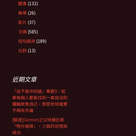
圖像
(132)
報導
(26)
影片
(37)
文摘
(585)
短句與詩
(189)
社群
(13)
近期文章
「這不是你的錯」專題9：如
果每個人都能找到一套自洽的
邏輯赦免自己，那麼地球確實
不再有共識
[驗證]Gemini之父哈薩比斯
「明升暗降」，三個月前預測
成功