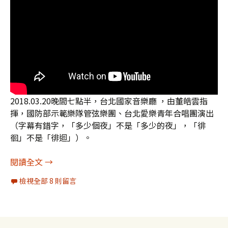
2018.03.20晚間七點半，台北國家音樂廳 ，由董皓雲指
揮，國防部示範樂隊管弦樂團、台北愛樂青年合唱團演出
（字幕有錯字，「多少個夜」不是「多少的夜」，「徘
徊」不是「徘迴」）。
管弦樂團 合唱團版《鋼鐵的心》
閱讀全文
→
檢視全部 8 則留言