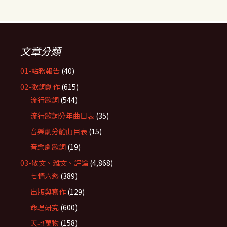
文章分類
01-站務報告
(40)
02-歌詞創作
(615)
流行歌詞
(544)
流行歌詞分年曲目表
(35)
音樂劇分齣曲目表
(15)
音樂劇歌詞
(19)
03-散文、雜文、評論
(4,868)
七情六慾
(389)
出版與寫作
(129)
命理研究
(600)
天地萬物
(158)