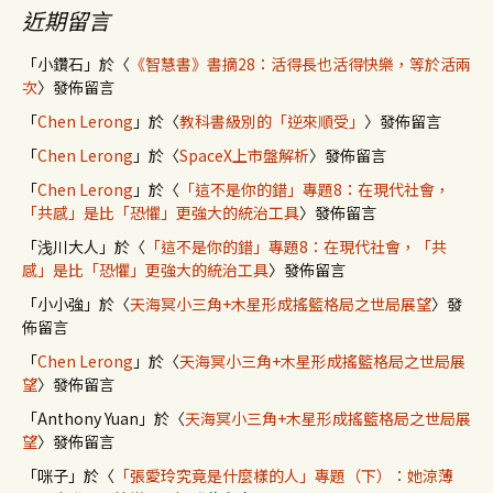
近期留言
「
小鑽石
」於〈
《智慧書》書摘28：活得長也活得快樂，等於活兩
次
〉發佈留言
「
Chen Lerong
」於〈
教科書級別的「逆來順受」
〉發佈留言
「
Chen Lerong
」於〈
SpaceX上市盤解析
〉發佈留言
「
Chen Lerong
」於〈
「這不是你的錯」專題8：在現代社會，
「共感」是比「恐懼」更強大的統治工具
〉發佈留言
「
浅川大人
」於〈
「這不是你的錯」專題8：在現代社會，「共
感」是比「恐懼」更強大的統治工具
〉發佈留言
「
小小強
」於〈
天海冥小三角+木星形成搖籃格局之世局展望
〉發
佈留言
「
Chen Lerong
」於〈
天海冥小三角+木星形成搖籃格局之世局展
望
〉發佈留言
「
Anthony Yuan
」於〈
天海冥小三角+木星形成搖籃格局之世局展
望
〉發佈留言
「
咪子
」於〈
「張愛玲究竟是什麼樣的人」專題（下）：她涼薄