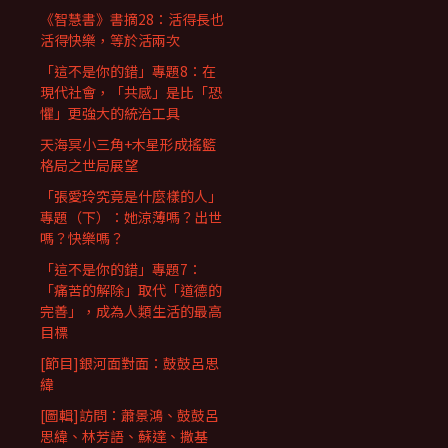
《智慧書》書摘28：活得長也
活得快樂，等於活兩次
「這不是你的錯」專題8：在
現代社會，「共感」是比「恐
懼」更強大的統治工具
天海冥小三角+木星形成搖籃
格局之世局展望
「張愛玲究竟是什麼樣的人」
專題（下）：她涼薄嗎？出世
嗎？快樂嗎？
「這不是你的錯」專題7：
「痛苦的解除」取代「道德的
完善」，成為人類生活的最高
目標
[節目]銀河面對面：鼓鼓呂思
緯
[圖輯]訪問：蕭景鴻、鼓鼓呂
思緯、林芳語、蘇達、撒基