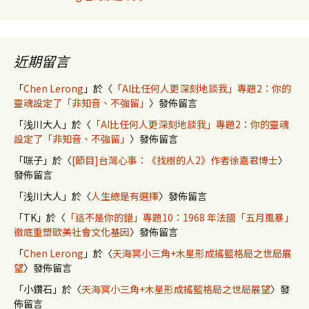
近期留言
「
Chen Lerong
」於〈
「AI比任何人更深刻地談我」專題2：你的
靈魂設定了「非知音、不強留」
〉發佈留言
「
浅川大人
」於〈
「AI比任何人更深刻地談我」專題2：你的靈魂
設定了「非知音、不強留」
〉發佈留言
「
咪子
」於〈
[節目]台灣心事：《找樹的人2》作者徐嘉君博士
〉
發佈留言
「
浅川大人
」於〈
人生總是有選擇
〉發佈留言
「
TK
」於〈
「這不是你的錯」專題10：1968 年法國「五月風暴」
徹底重塑歐美社會文化基因
〉發佈留言
「
Chen Lerong
」於〈
天海冥小三角+木星形成搖籃格局之世局展
望
〉發佈留言
「
小鑽石
」於〈
天海冥小三角+木星形成搖籃格局之世局展望
〉發
佈留言