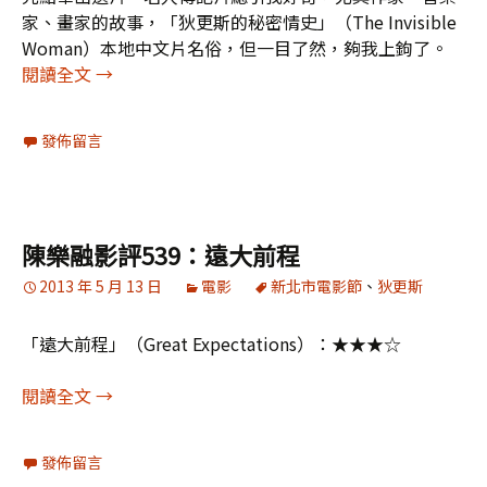
家、畫家的故事，「狄更斯的秘密情史」（The Invisible
Woman）本地中文片名俗，但一目了然，夠我上鉤了。
「狄更斯的秘密情史」：詩意的淡漠與壓抑的濃烈
閱讀全文
→
發佈留言
陳樂融影評539：遠大前程
2013 年 5 月 13 日
電影
新北市電影節
、
狄更斯
「遠大前程」（Great Expectations）：★★★☆
陳樂融影評539：遠大前程
閱讀全文
→
發佈留言