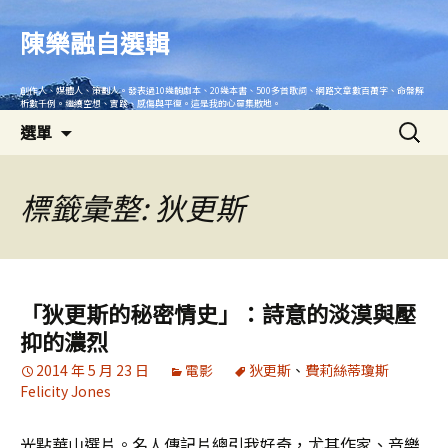
跳
至
陳樂融自選輯
主
要
創作人、媒體人、策劃人。發表過10幾齣劇本、20幾本書、500多首歌詞、網路文章數百萬字、命盤解
內
析數千例。繼續空想、實踐、感傷與平復。這是我的心靈集散地。
搜
容
選單
尋
關
鍵
標籤彙整: 狄更斯
字:
「狄更斯的秘密情史」：詩意的淡漠與壓
抑的濃烈
2014 年 5 月 23 日
電影
狄更斯
、
費莉絲蒂瓊斯
Felicity Jones
光點華山選片。名人傳記片總引我好奇，尤其作家、音樂