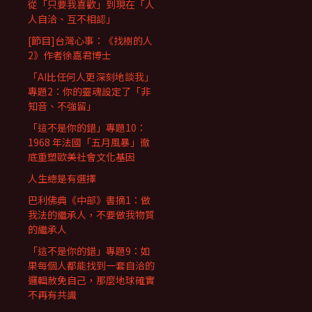
從「只要我喜歡」到現在「人
人自洽、互不相認」
[節目]台灣心事：《找樹的人
2》作者徐嘉君博士
「AI比任何人更深刻地談我」
專題2：你的靈魂設定了「非
知音、不強留」
「這不是你的錯」專題10：
1968 年法國「五月風暴」徹
底重塑歐美社會文化基因
人生總是有選擇
巴利佛典《中部》書摘1：做
我法的繼承人，不要做我物質
的繼承人
「這不是你的錯」專題9：如
果每個人都能找到一套自洽的
邏輯赦免自己，那麼地球確實
不再有共識