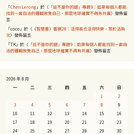
「
Chen Lerong
」於〈
「這不是你的錯」專題9：如果每個人都能
找到一套自洽的邏輯赦免自己，那麼地球確實不再有共識
〉發佈留
言
「
coco
」於〈
《智慧書》書摘28：活得長也活得快樂，等於活兩
次
〉發佈留言
「
TK
」於〈
「這不是你的錯」專題9：如果每個人都能找到一套自
洽的邏輯赦免自己，那麼地球確實不再有共識
〉發佈留言
2026 年 8 月
一
二
三
四
五
六
日
1
2
3
4
5
6
7
8
9
10
11
12
13
14
15
16
17
18
19
20
21
22
23
24
25
26
27
28
29
30