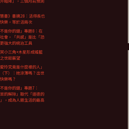
升暗降」，三個月前預測
慧書》書摘28：活得長也
快樂，等於活兩次
不是你的錯」專題8：在
社會，「共感」是比「恐
更強大的統治工具
冥小三角+木星形成搖籃
之世局展望
愛玲究竟是什麼樣的人」
（下）：她涼薄嗎？出世
快樂嗎？
不是你的錯」專題7：
苦的解除」取代「道德的
」，成為人類生活的最高