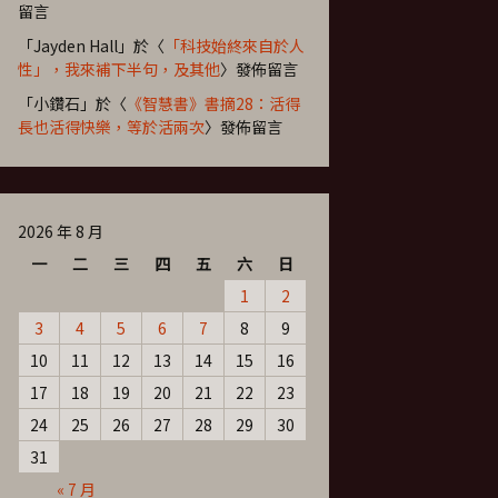
留言
「
Jayden Hall
」於〈
「科技始終來自於人
性」，我來補下半句，及其他
〉發佈留言
「
小鑽石
」於〈
《智慧書》書摘28：活得
長也活得快樂，等於活兩次
〉發佈留言
2026 年 8 月
一
二
三
四
五
六
日
1
2
3
4
5
6
7
8
9
10
11
12
13
14
15
16
17
18
19
20
21
22
23
24
25
26
27
28
29
30
31
« 7 月