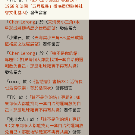
1968 年法國「五月風暴」徹底重塑歐美社
會文化基因
〉發佈留言
「
Chen Lerong
」於〈
天海冥小三角+木
星形成搖籃格局之世局展望
〉發佈留言
「
小鑽石
」於〈
天海冥小三角+木星形成搖
籃格局之世局展望
〉發佈留言
「
Chen Lerong
」於〈
「這不是你的錯」
專題9：如果每個人都能找到一套自洽的邏
輯赦免自己，那麼地球確實不再有共識
〉
發佈留言
「
coco
」於〈
《智慧書》書摘28：活得長
也活得快樂，等於活兩次
〉發佈留言
「
TK
」於〈
「這不是你的錯」專題9：如
果每個人都能找到一套自洽的邏輯赦免自
己，那麼地球確實不再有共識
〉發佈留言
「
浅川大人
」於〈
「這不是你的錯」專題
9：如果每個人都能找到一套自洽的邏輯赦
免自己，那麼地球確實不再有共識
〉發佈