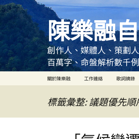
跳
至
陳樂融自
主
要
內
容
創作人、媒體人、策劃人
百萬字、命盤解析數千
關於陳樂融
工作連絡
歌詞摘錄
陳樂融履歷
標籤彙整: 議題優先順
陳樂融大事記
陳樂融實體書出版紀錄
陳樂融舞台劇及音樂劇
作品演出紀錄