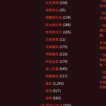
「明
天地萬物
(158)
成功
娛樂綜合
(35)
《智
媒體與科技
(124)
活得
政治與社會
(268)
「這
現代
教育與文化
(105)
懼」
文創產業
(11)
天海
表演藝術
(175)
格局
視覺藝術
(110)
「張
專題
財經企管
(179)
嗎？
身心性靈
(545)
「這
閱讀筆記
(717)
「痛
完善
電影
(1,283)
目標
電視
(527)
音樂
(583)
04-我的小生活
(750)