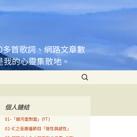
00多首歌詞、網路文章數
是我的心靈集散地。
搜
尋
關
鍵
字:
個人鏈結
01-「銀河面對面」(YT)
02-IC之音廣播節目「理性與感性」