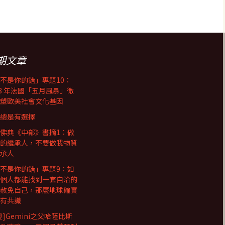
期文章
不是你的錯」專題10：
68 年法國「五月風暴」徹
塑歐美社會文化基因
總是有選擇
佛典《中部》書摘1：做
的繼承人，不要做我物質
承人
不是你的錯」專題9：如
個人都能找到一套自洽的
赦免自己，那麼地球確實
有共識
證]Gemini之父哈薩比斯