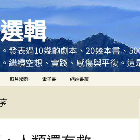
選輯
。發表過10幾齣劇本、20幾本書、5
例。繼續空想、實踐、感傷與平復。這
照片精選
電子書
網站書籤
序