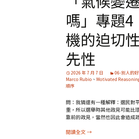
「氣候變
嗎」專題4
媒體專訪精選
機的迫切
先性
2026 年 7 月 7 日
06-別人的
Marco Rubio
、
Motivated Reasonin
順序
問：我猜還有一種解釋：選民對
重，所以選舉時其他政見可能比
靠前的政見，當然也因此會造成
「氣候變遷，人類還有
閱讀全文
→