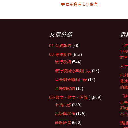
目前僅有 1 則留言
文章分類
近
01-站務報告
(40)
「這
19
02-歌詞創作
(615)
底重
流行歌詞
(544)
人生
流行歌詞分年曲目表
(35)
巴利
音樂劇分齣曲目表
(15)
我法
的繼
音樂劇歌詞
(19)
「這
03-散文、雜文、評論
(4,869)
果每
七情六慾
(389)
邏輯
出版與寫作
(129)
不再
命理研究
(600)
[驗