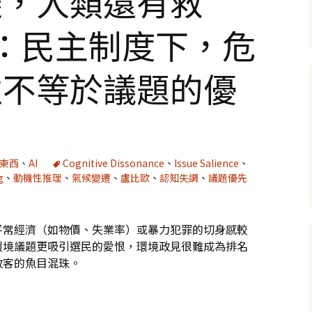
遷，人類還有救
：民主制度下，危
性不等於議題的優
好東西
、
AI
Cognitive Dissonance
、
Issue Salience
、
g
、
動機性推理
、
氣候變遷
、
盧比歐
、
認知失調
、
議題優先
平常經濟（如物價、失業率）或暴力犯罪的切身感較
環境議題更吸引選民的愛恨，環境政見很難成為排名
政客的魚目混珠。
救嗎」專題4：民主制度下，危機的迫切性不等於議題的優先性