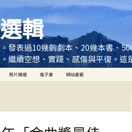
選輯
。發表過10幾齣劇本、20幾本書、5
例。繼續空想、實踐、感傷與平復。這
照片精選
電子書
網站書籤