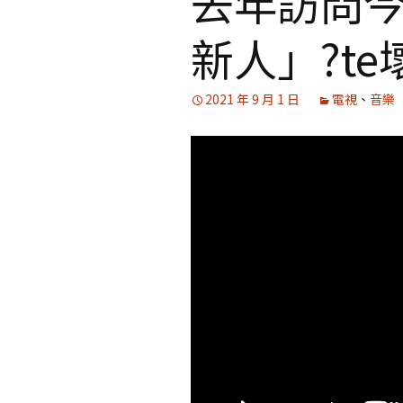
去年訪問
新人」?te
媒體專訪精選
2021 年 9 月 1 日
電視
、
音樂