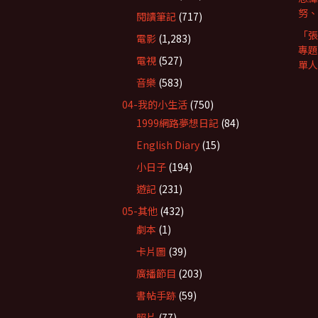
努、R
閱讀筆記
(717)
「張
電影
(1,283)
專題
電視
(527)
單人
音樂
(583)
04-我的小生活
(750)
1999網路夢想日記
(84)
English Diary
(15)
小日子
(194)
遊記
(231)
05-其他
(432)
劇本
(1)
卡片圖
(39)
廣播節目
(203)
書帖手跡
(59)
照片
(77)