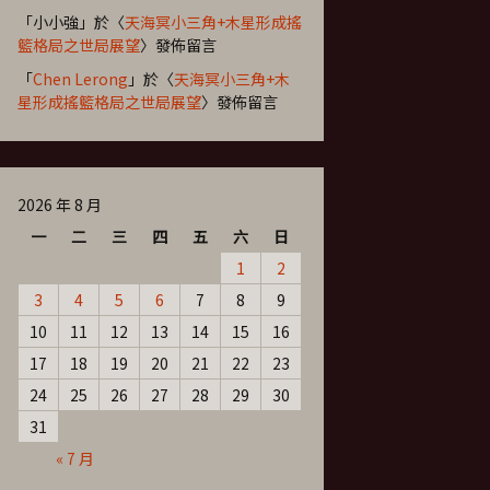
「
小小強
」於〈
天海冥小三角+木星形成搖
籃格局之世局展望
〉發佈留言
「
Chen Lerong
」於〈
天海冥小三角+木
星形成搖籃格局之世局展望
〉發佈留言
2026 年 8 月
一
二
三
四
五
六
日
1
2
3
4
5
6
7
8
9
10
11
12
13
14
15
16
17
18
19
20
21
22
23
24
25
26
27
28
29
30
31
« 7 月