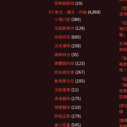
音樂劇歌詞
(19)
《智
03-散文、雜文、評論
(4,868)
活得
七情六慾
(389)
「這
出版與寫作
(129)
現代
懼」
命理研究
(600)
天海
天地萬物
(158)
格局
娛樂綜合
(35)
「張
媒體與科技
(123)
專題
嗎？
政治與社會
(267)
「這
教育與文化
(105)
「痛
文創產業
(11)
完善
目標
表演藝術
(175)
[節
視覺藝術
(110)
緯
財經企管
(179)
[圖
身心性靈
(545)
思緯