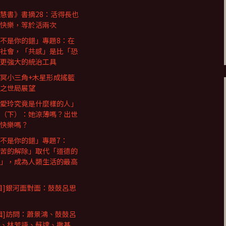
慧書》書摘28：活得長也
快樂，等於活兩次
不是你的錯」專題8：在
社會，「共感」是比「恐
更強大的統治工具
冥小三角+木星形成搖籃
之世局展望
愛玲究竟是什麼樣的人」
（下）：她涼薄嗎？出世
快樂嗎？
不是你的錯」專題7：
苦的解除」取代「道德的
」，成為人類生活的最高
目]銀河面對面：鼓鼓呂思
輯]訪問：蕭景鴻、鼓鼓呂
、林芳語、蘇達、撒基