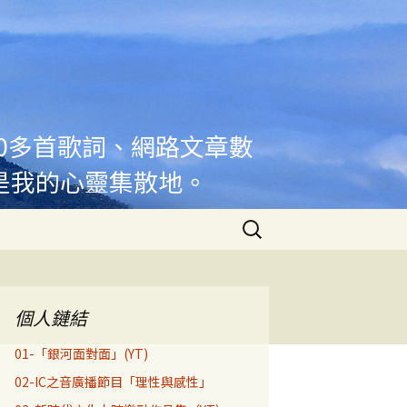
00多首歌詞、網路文章數
是我的心靈集散地。
搜
尋
關
鍵
字:
個人鏈結
01-「銀河面對面」(YT)
02-IC之音廣播節目「理性與感性」