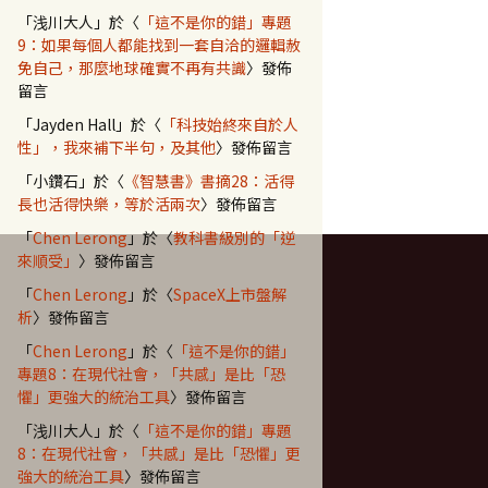
「
浅川大人
」於〈
「這不是你的錯」專題
9：如果每個人都能找到一套自洽的邏輯赦
免自己，那麼地球確實不再有共識
〉發佈
留言
「
Jayden Hall
」於〈
「科技始終來自於人
性」，我來補下半句，及其他
〉發佈留言
「
小鑽石
」於〈
《智慧書》書摘28：活得
長也活得快樂，等於活兩次
〉發佈留言
「
Chen Lerong
」於〈
教科書級別的「逆
來順受」
〉發佈留言
「
Chen Lerong
」於〈
SpaceX上市盤解
析
〉發佈留言
「
Chen Lerong
」於〈
「這不是你的錯」
專題8：在現代社會，「共感」是比「恐
懼」更強大的統治工具
〉發佈留言
「
浅川大人
」於〈
「這不是你的錯」專題
8：在現代社會，「共感」是比「恐懼」更
強大的統治工具
〉發佈留言