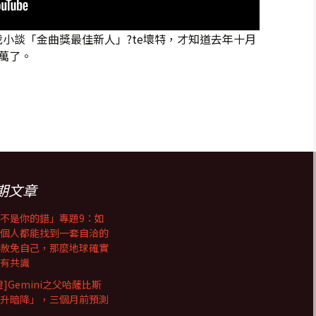
小談「金曲獎最佳新人」?te壞特，才知道去年十月
萬了。
佳新人」?te壞特
期文章
不是你的錯」專題9：如
個人都能找到一套自洽的
赦免自己，那麼地球確實
有共識
證]Gemini之父哈薩比斯
升暗降」，三個月前預測