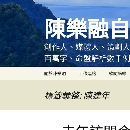
跳
至
陳樂融自
主
要
內
容
創作人、媒體人、策劃人
百萬字、命盤解析數千
關於陳樂融
工作連絡
歌詞摘錄
陳樂融履歷
標籤彙整: 陳建年
陳樂融大事記
陳樂融實體書出版紀錄
陳樂融舞台劇及音樂劇
作品演出紀錄