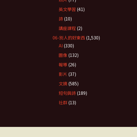
英文學習
(41)
詩
(10)
講座課程
(2)
06-別人的好東西
(1,530)
AI
(330)
圖像
(132)
報導
(26)
影片
(37)
文摘
(585)
短句與詩
(189)
社群
(13)