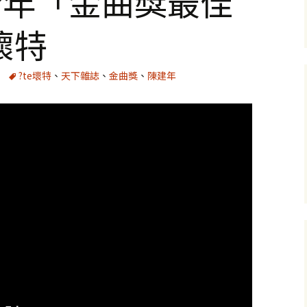
今年「金曲獎最佳
壞特
?te壞特
、
天下雜誌
、
金曲獎
、
陳建年