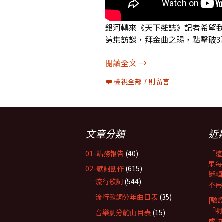
銀河轉來《天下雜誌》記者希望我
這集訪談，拜金曲之賜，點擊破3
去年訪問今年「金曲獎最
閱讀全文
→
檢視全部 7 則留言
文章分類
近
01-站務報告
(40)
「這
果每
02-歌詞創作
(615)
邏輯
流行歌詞
(544)
不再
流行歌詞分年曲目表
(35)
[驗
「明
音樂劇分齣曲目表
(15)
成功