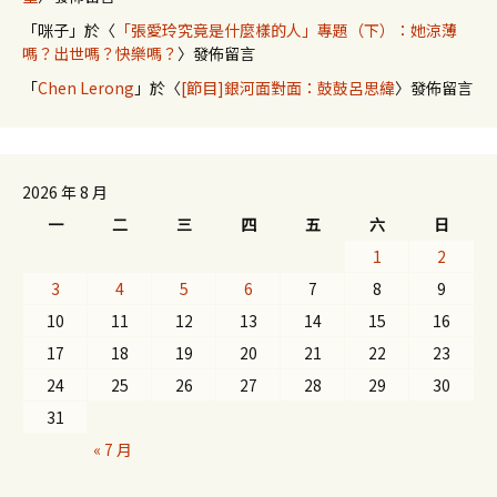
「
咪子
」於〈
「張愛玲究竟是什麼樣的人」專題（下）：她涼薄
嗎？出世嗎？快樂嗎？
〉發佈留言
「
Chen Lerong
」於〈
[節目]銀河面對面：鼓鼓呂思緯
〉發佈留言
2026 年 8 月
一
二
三
四
五
六
日
1
2
3
4
5
6
7
8
9
10
11
12
13
14
15
16
17
18
19
20
21
22
23
24
25
26
27
28
29
30
31
« 7 月