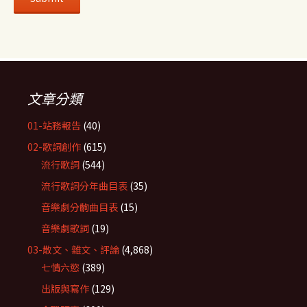
文章分類
01-站務報告
(40)
02-歌詞創作
(615)
流行歌詞
(544)
流行歌詞分年曲目表
(35)
音樂劇分齣曲目表
(15)
音樂劇歌詞
(19)
03-散文、雜文、評論
(4,868)
七情六慾
(389)
出版與寫作
(129)