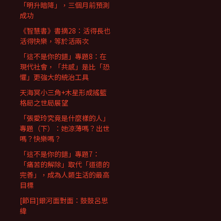
「明升暗降」，三個月前預測
成功
《智慧書》書摘28：活得長也
活得快樂，等於活兩次
「這不是你的錯」專題8：在
現代社會，「共感」是比「恐
懼」更強大的統治工具
天海冥小三角+木星形成搖籃
格局之世局展望
「張愛玲究竟是什麼樣的人」
專題（下）：她涼薄嗎？出世
嗎？快樂嗎？
「這不是你的錯」專題7：
「痛苦的解除」取代「道德的
完善」，成為人類生活的最高
目標
[節目]銀河面對面：鼓鼓呂思
緯