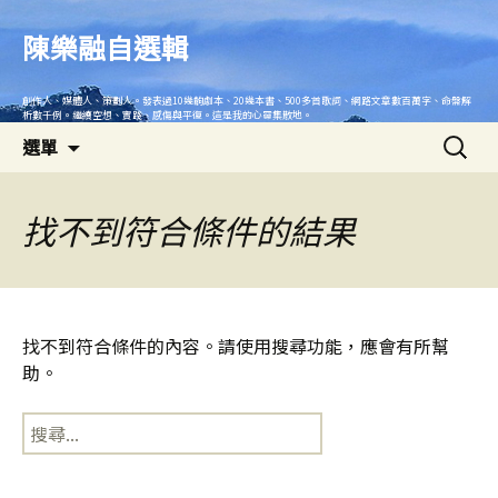
跳
至
陳樂融自選輯
主
要
創作人、媒體人、策劃人。發表過10幾齣劇本、20幾本書、500多首歌詞、網路文章數百萬字、命盤解
內
析數千例。繼續空想、實踐、感傷與平復。這是我的心靈集散地。
搜
容
選單
尋
關
鍵
找不到符合條件的結果
字:
找不到符合條件的內容。請使用搜尋功能，應會有所幫
助。
搜
尋
關