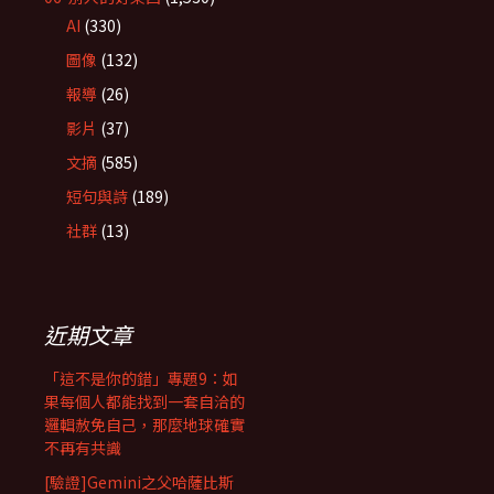
AI
(330)
圖像
(132)
報導
(26)
影片
(37)
文摘
(585)
短句與詩
(189)
社群
(13)
近期文章
「這不是你的錯」專題9：如
果每個人都能找到一套自洽的
邏輯赦免自己，那麼地球確實
不再有共識
[驗證]Gemini之父哈薩比斯