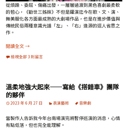
從煩躁、委屈、傷痛出發，一層層過渡到黑色喜劇最柔軟
的苞心，《勸世三姊妹》不但是躍演迄今在歌、文、演、
舞美服化各方面最成熟的大劇場作品，也是在進步價值與
傳統民俗兩種意識光譜「左」、「右」逢源的逗人省思之
作。
[劇評]《勸世三姊妹》：躍演迄今最成熟的大劇場
閱讀全文
→
檢視全部 3 則留言
溫柔地強大起來——寫給《搭錯車》團隊
的夥伴
2023 年 6 月 27 日
表演藝術
音樂劇
當製作人告訴我今年台南場演完將暫停巡演的消息，心情
有點低落，但也完全能理解。