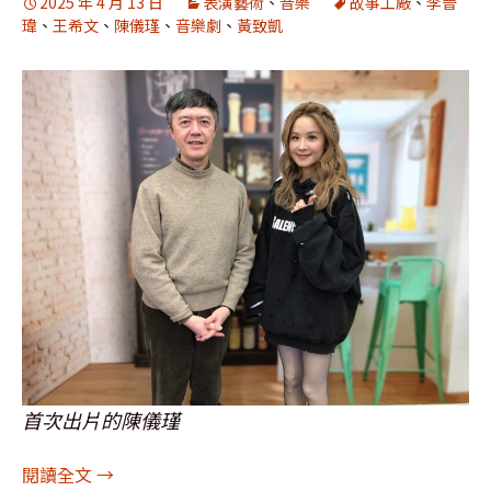
2025 年 4 月 13 日
表演藝術
、
音樂
故事工廠
、
李晉
瑋
、
王希文
、
陳儀瑾
、
音樂劇
、
黃致凱
首次出片的陳儀瑾
[圖輯]合照：陳儀瑾、李晉瑋、黃致凱、王希文、
閱讀全文
→