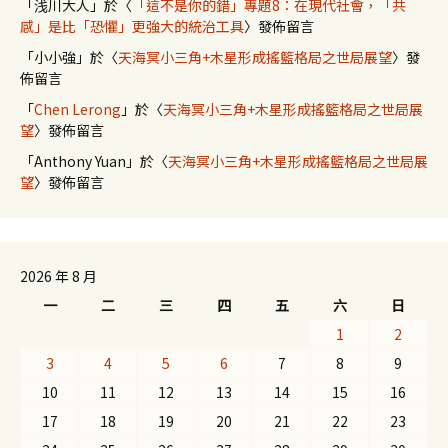
「
浅川大人
」於〈
「這不是你的錯」專題8：在現代社會，「共
感」是比「恐懼」更強大的統治工具
〉發佈留言
「
小小強
」於〈
天海冥小三角+木星形成搖籃格局之世局展望
〉發
佈留言
「
Chen Lerong
」於〈
天海冥小三角+木星形成搖籃格局之世局展
望
〉發佈留言
「
Anthony Yuan
」於〈
天海冥小三角+木星形成搖籃格局之世局展
望
〉發佈留言
2026 年 8 月
一
二
三
四
五
六
日
1
2
3
4
5
6
7
8
9
10
11
12
13
14
15
16
17
18
19
20
21
22
23