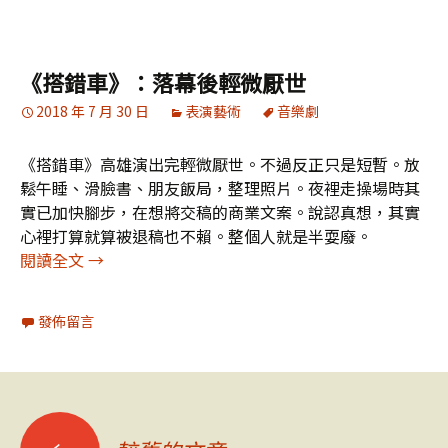
《搭錯車》：落幕後輕微厭世
2018 年 7 月 30 日
表演藝術
音樂劇
《搭錯車》高雄演出完輕微厭世。不過反正只是短暫。放
鬆午睡、滑臉書、朋友飯局，整理照片。夜裡走操場時其
實已加快腳步，在想將交稿的商業文案。說認真想，其實
心裡打算就算被退稿也不賴。整個人就是半耍廢。
《搭錯車》：落幕後輕微厭世
閱讀全文
→
發佈留言
文