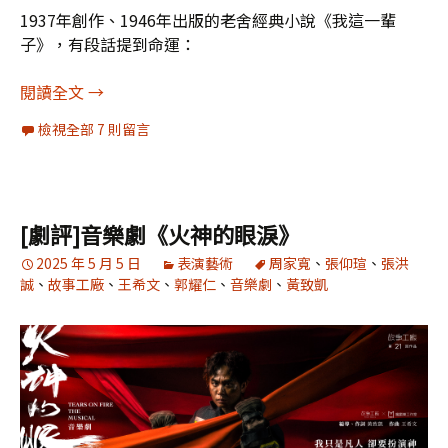
1937年創作、1946年出版的老舍經典小說《我這一輩
子》，有段話提到命運：
老舍《我這一輩子》筆記1：「人是多麼小的玩藝
閱讀全文
→
檢視全部 7 則留言
[劇評]音樂劇《火神的眼淚》
2025 年 5 月 5 日
表演藝術
周家寬
、
張仰瑄
、
張洪
誠
、
故事工廠
、
王希文
、
郭耀仁
、
音樂劇
、
黃致凱