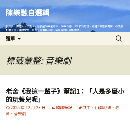
跳
至
陳樂融自選輯
主
要
創作人、媒體人、策劃人。發表過10幾齣劇本、20幾本書、500多首歌詞、網路文章數百萬字、命盤解
內
析數千例。繼續空想、實踐、感傷與平復。這是我的心靈集散地。
搜
容
選單
尋
關
鍵
標籤彙整: 音樂劇
字:
老舍《我這一輩子》筆記1：「人是多麼小
的玩藝兒呢」
2025 年 12 月 23 日
閱讀筆記
共工
、
山海經傳
、
老
舍
、
音樂劇