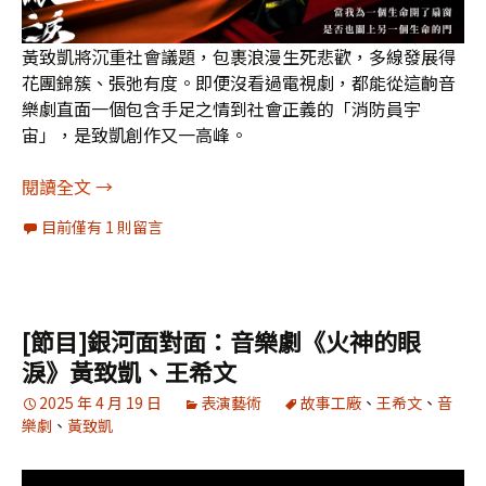
黃致凱將沉重社會議題，包裹浪漫生死悲歡，多線發展得
花團錦簇、張弛有度。即便沒看過電視劇，都能從這齣音
樂劇直面一個包含手足之情到社會正義的「消防員宇
宙」，是致凱創作又一高峰。
[劇評]音樂劇《火神的眼淚》
閱讀全文
→
目前僅有 1 則留言
[節目]銀河面對面：音樂劇《火神的眼
淚》黃致凱、王希文
2025 年 4 月 19 日
表演藝術
故事工廠
、
王希文
、
音
樂劇
、
黃致凱