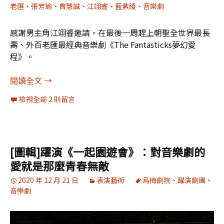
老匯
、
張芳瑜
、
曾慧誠
、
江翊睿
、
藍紫綾
、
音樂劇
感謝男主角江翊睿邀請，在最後一周趕上朝聖全世界最長
壽、外百老匯最經典音樂劇《The Fantasticks夢幻愛
程》。
[圖輯]“ The Fantasticks 夢幻愛程”外百老匯
閱讀全文
→
檢視全部 2 則留言
[圖輯]躍演《一起園遊會》：對音樂劇的
愛就是那麼青春無敵
2020 年 12 月 21 日
表演藝術
烏梅劇院
、
躍演劇團
、
音樂劇