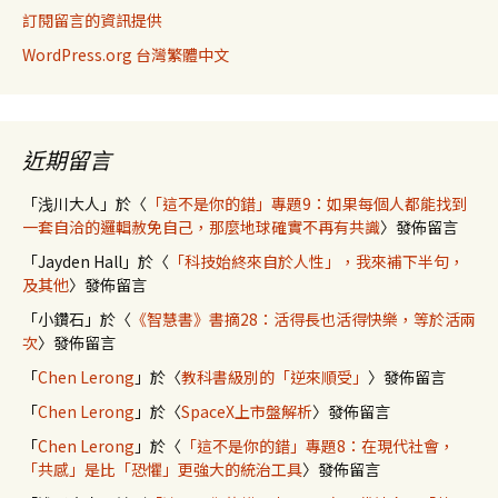
訂閱留言的資訊提供
WordPress.org 台灣繁體中文
近期留言
「
浅川大人
」於〈
「這不是你的錯」專題9：如果每個人都能找到
一套自洽的邏輯赦免自己，那麼地球確實不再有共識
〉發佈留言
「
Jayden Hall
」於〈
「科技始終來自於人性」，我來補下半句，
及其他
〉發佈留言
「
小鑽石
」於〈
《智慧書》書摘28：活得長也活得快樂，等於活兩
次
〉發佈留言
「
Chen Lerong
」於〈
教科書級別的「逆來順受」
〉發佈留言
「
Chen Lerong
」於〈
SpaceX上市盤解析
〉發佈留言
「
Chen Lerong
」於〈
「這不是你的錯」專題8：在現代社會，
「共感」是比「恐懼」更強大的統治工具
〉發佈留言