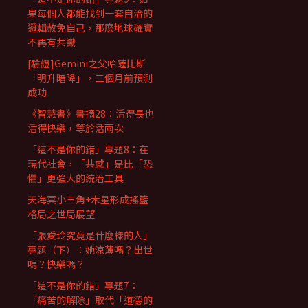
果每個人都能找到一套自洽的
邏輯赦免自己，那麼地球確實
不再有共識
[驗證]Gemini之父哈薩比斯
「明升暗降」，三個月前預測
成功
《智慧書》書摘28：活得長也
活得快樂，等於活兩次
「這不是你的錯」專題8：在
現代社會，「共感」是比「恐
懼」更強大的統治工具
天海冥小三角+木星形成搖籃
格局之世局展望
「張愛玲究竟是什麼樣的人」
專題（下）：她涼薄嗎？出世
嗎？快樂嗎？
「這不是你的錯」專題7：
「痛苦的解除」取代「道德的