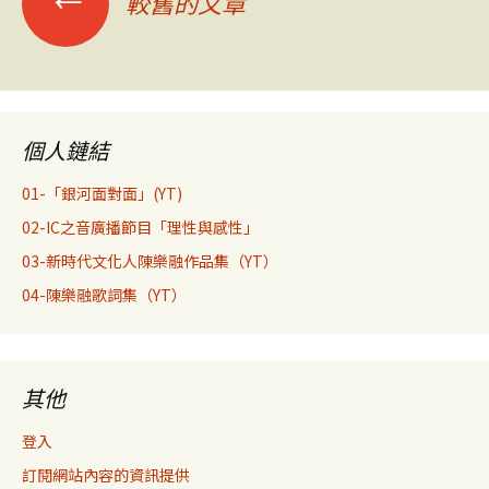
←
較舊的文章
章
導
個人鏈結
覽
01-「銀河面對面」(YT)
02-IC之音廣播節目「理性與感性」
03-新時代文化人陳樂融作品集（YT）
04-陳樂融歌詞集（YT）
其他
登入
訂閱網站內容的資訊提供