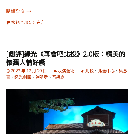
溫柔地強大起來——寫給《搭錯車》團隊的夥伴
閱讀全文
→
檢視全部 5 則留言
[劇評]綠光《再會吧北投》2.0版：精美的
懷舊人情好戲
2022 年 12 月 20 日
表演藝術
北投
、
北藝中心
、
吳念
真
、
綠光劇團
、
陳明章
、
音樂劇