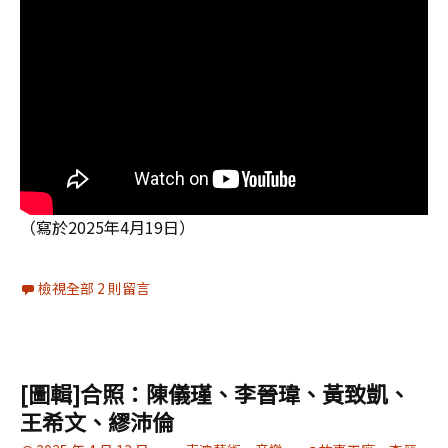
（寫於2025年4月19日）
檢視全部 2 則留言
[圖輯]合照：陳儀瑾、李晉瑋、黃致凱、
王希文、繆沛倫