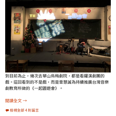
到目前為止，幾次去華山烏梅劇院，都是看躍演劇團的
戲。這回看到的不是戲，而是曾慧誠為持續推廣台灣音樂
劇教育所做的《一起園遊會》。
[圖輯]躍演《一起園遊會》：對音樂劇的愛就是那
閱讀全文
→
檢視全部 4 則留言