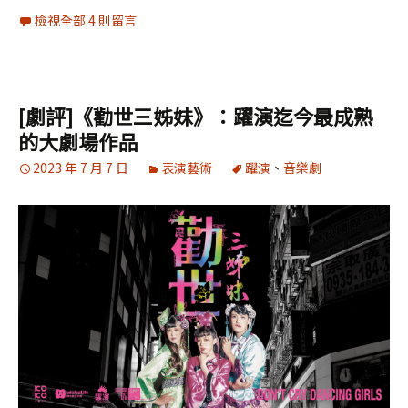
檢視全部 4 則留言
[劇評]《勸世三姊妹》：躍演迄今最成熟
的大劇場作品
2023 年 7 月 7 日
表演藝術
躍演
、
音樂劇