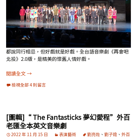
都說同行相忌，但好戲就是好戲。全台語音樂劇《再會吧
北投》2.0版，是精美的懷舊人情好戲。
[劇評]綠光《再會吧北投》2.0版：精美的懷舊人情
閱讀全文
→
檢視全部 4 則留言
[圖輯]“ The Fantasticks 夢幻愛程”外百
老匯全本英文音樂劇
2022 年 11 月 15 日
表演藝術
劉亮佐
、
劉子銓
、
外百