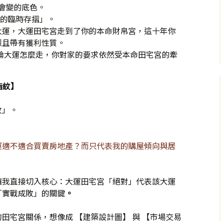
會變的底色。
的臨時存摺」。
大運，大運田宅宮走到了你的本命財帛宮，這十年你
烈且帶有獲利性質。
論大運怎麼走，你對家的要求依然受本命田宅宮的牽
指紋】
紋」。
運適不適合買賣房地產？而只代表我的購屋傾向與居
讓我直接切入核心：大運田宅宮「絕對」代表該大運
「實戰成敗」的關鍵
。
田宅宮關係，想像成 【建築設計圖】 與 【市場交易