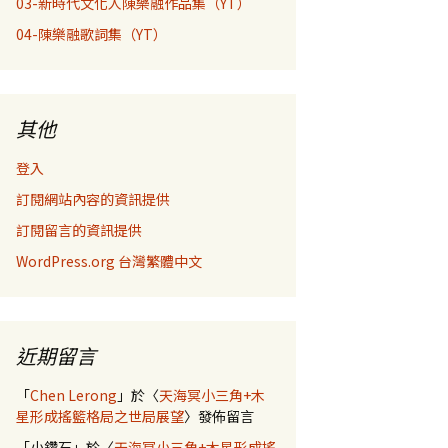
03-新時代文化人陳樂融作品集（YT）
04-陳樂融歌詞集（YT）
其他
登入
訂閱網站內容的資訊提供
訂閱留言的資訊提供
WordPress.org 台灣繁體中文
近期留言
「
Chen Lerong
」於〈
天海冥小三角+木
星形成搖籃格局之世局展望
〉發佈留言
「
小鑽石
」於〈
天海冥小三角+木星形成搖