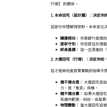
行情】 的關係。
1.
本命田宅（設計圖）：決定你
這部分你理解得很對。本命宮位
購屋傾向：
你喜歡什麼樣的
居家守則：
你怎麼住在裡面
終身基調：
這一生資產的「
2.
大運田宅（行情）：決定你的
這才是房地產買賣實戰的指導手
適不適合買：
大運田宅宮如
力，是「進貨」良機。
適不適合賣：
如果大運田宅
易讓你虧損、糾紛，或是賣
物理變動：
當大運田宅宮被