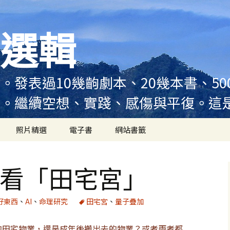
選輯
。發表過10幾齣劇本、20幾本書、5
例。繼續空想、實踐、感傷與平復。這
照片精選
電子書
網站書籤
數看「田宅宮」
好東西
、
AI
、
命理研究
田宅宮
、
量子疊加
的田宅物業，還是成年後搬出去的物業？或者兩者都