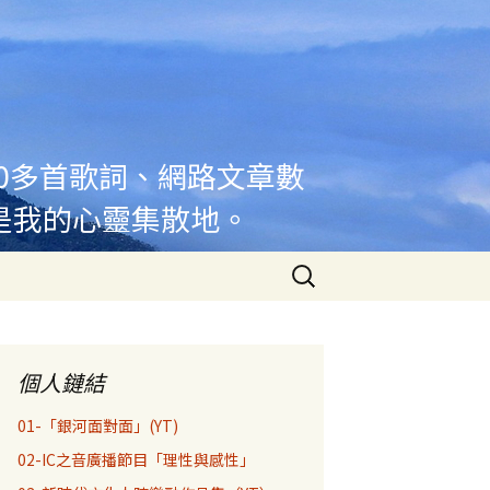
00多首歌詞、網路文章數
是我的心靈集散地。
搜
尋
關
鍵
字:
個人鏈結
01-「銀河面對面」(YT)
02-IC之音廣播節目「理性與感性」