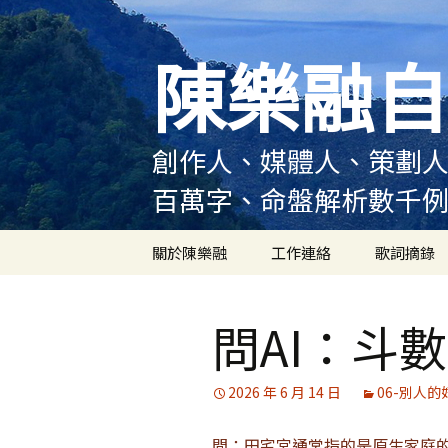
跳
至
陳樂融自
主
要
內
容
創作人、媒體人、策劃人
百萬字、命盤解析數千
關於陳樂融
工作連絡
歌詞摘錄
陳樂融履歷
問AI：斗
陳樂融大事記
陳樂融實體書出版紀錄
2026 年 6 月 14 日
06-別人的
陳樂融舞台劇及音樂劇
問：田宅宮通常指的是原生家庭
作品演出紀錄