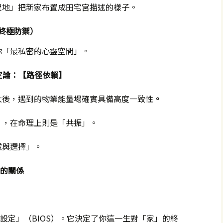
覺地」把新家布置成田宅宮描述的樣子。
終極防禦）
你「最私密的心靈空間」。
定論：【路徑依賴】
大後，遇到的物業能量場確實具備高度一致性
。
」，在命理上則是「共振」。
濾與選擇」。
】的關係
設定」（BIOS）。它決定了你這一生對「家」的終