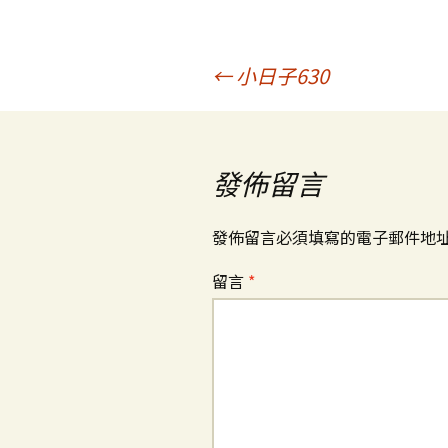
文
←
小日子630
章
發佈留言
導
發佈留言必須填寫的電子郵件地
覽
留言
*