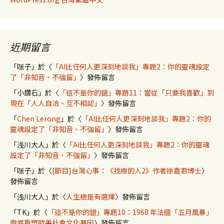
近期留言
「
咪子
」於〈
「AI比任何人更深刻地談我」專題2：你的靈魂設定
了「非知音、不強留」
〉發佈留言
「
小鑽石
」於〈
「這不是你的錯」專題11：當從「只要我喜歡」到
現在「人人自洽、互不相認」
〉發佈留言
「
Chen Lerong
」於〈
「AI比任何人更深刻地談我」專題2：你的
靈魂設定了「非知音、不強留」
〉發佈留言
「
浅川大人
」於〈
「AI比任何人更深刻地談我」專題2：你的靈魂
設定了「非知音、不強留」
〉發佈留言
「
咪子
」於〈
[節目]台灣心事：《找樹的人2》作者徐嘉君博士
〉
發佈留言
「
浅川大人
」於〈
人生總是有選擇
〉發佈留言
「
TK
」於〈
「這不是你的錯」專題10：1968 年法國「五月風暴」
徹底重塑歐美社會文化基因
〉發佈留言