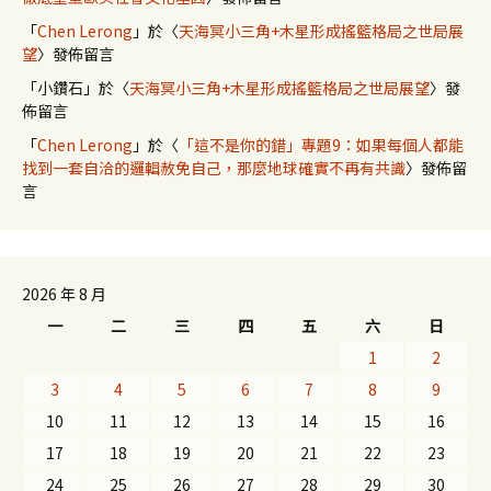
「
Chen Lerong
」於〈
天海冥小三角+木星形成搖籃格局之世局展
望
〉發佈留言
「
小鑽石
」於〈
天海冥小三角+木星形成搖籃格局之世局展望
〉發
佈留言
「
Chen Lerong
」於〈
「這不是你的錯」專題9：如果每個人都能
找到一套自洽的邏輯赦免自己，那麼地球確實不再有共識
〉發佈留
言
2026 年 8 月
一
二
三
四
五
六
日
1
2
3
4
5
6
7
8
9
10
11
12
13
14
15
16
17
18
19
20
21
22
23
24
25
26
27
28
29
30