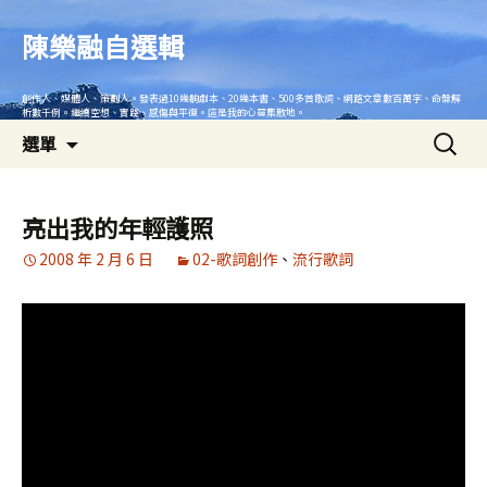
跳
至
陳樂融自選輯
主
要
創作人、媒體人、策劃人。發表過10幾齣劇本、20幾本書、500多首歌詞、網路文章數百萬字、命盤解
內
析數千例。繼續空想、實踐、感傷與平復。這是我的心靈集散地。
搜
容
選單
尋
關
鍵
亮出我的年輕護照
字:
2008 年 2 月 6 日
02-歌詞創作
、
流行歌詞