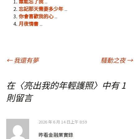
誰能忘了我
...
忘記那天需要多少年
...
你會喜歡我的心
...
月夜情書
...
文
←
我還有夢
騷動之夜
→
章
在〈
亮出我的年輕護照
〉中有 1
則留言
導
覽
2026 年 6 月 14 日上午 8:59
昨看金融業實錄