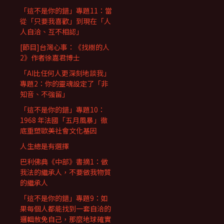
「這不是你的錯」專題11：當
從「只要我喜歡」到現在「人
人自洽、互不相認」
[節目]台灣心事：《找樹的人
2》作者徐嘉君博士
「AI比任何人更深刻地談我」
專題2：你的靈魂設定了「非
知音、不強留」
「這不是你的錯」專題10：
1968 年法國「五月風暴」徹
底重塑歐美社會文化基因
人生總是有選擇
巴利佛典《中部》書摘1：做
我法的繼承人，不要做我物質
的繼承人
「這不是你的錯」專題9：如
果每個人都能找到一套自洽的
邏輯赦免自己，那麼地球確實