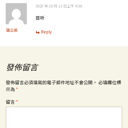
覽
2025 年 10 月 13 日上午 9:38
首听
蒲公英
Reply
發佈留言
發佈留言必須填寫的電子郵件地址不會公開。
必填欄位標
示為
*
留言
*