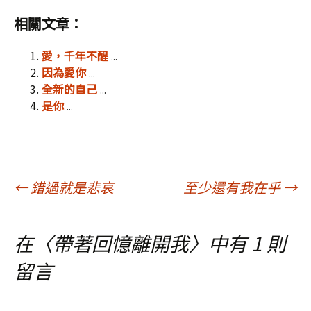
相關文章：
愛，千年不醒
...
因為愛你
...
全新的自己
...
是你
...
文
←
錯過就是悲哀
至少還有我在乎
→
章
在〈
帶著回憶離開我
〉中有 1 則
留言
導