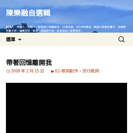
跳
至
陳樂融自選輯
主
要
創作人、媒體人、策劃人。發表過10幾齣劇本、20幾本書、500多首歌詞、網路文章數百萬字、命盤解
內
析數千例。繼續空想、實踐、感傷與平復。這是我的心靈集散地。
搜
容
選單
尋
關
鍵
帶著回憶離開我
字:
2008 年 2 月 15 日
02-歌詞創作
、
流行歌詞