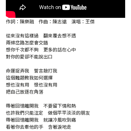
作詞：陳樂融 作曲：陳志遠 演唱：王傑
從來沒有這樣過 翻來覆去想不透
兩條岔路怎麼會交錯
想你千次都不夠 更多的話在心中
對你的愛卻不能說出口
命運捉弄我 誓言敲打我
這個難題教我如何選擇
想也沒有用 恨也沒有用
把自己放逐在角落
帶著回憶離開我 不要留下情和熱
也許我們只能注定 做個平平淡淡的朋友
帶著回憶離開我 就讓冷風吹到痛
看著你去牽他的手 含著淚地走