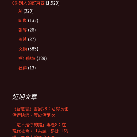
06-別人的好東西
(1,529)
AI
(329)
圖像
(132)
報導
(26)
影片
(37)
文摘
(585)
短句與詩
(189)
社群
(13)
近期文章
《智慧書》書摘28：活得長也
活得快樂，等於活兩次
「這不是你的錯」專題8：在
現代社會，「共感」是比「恐