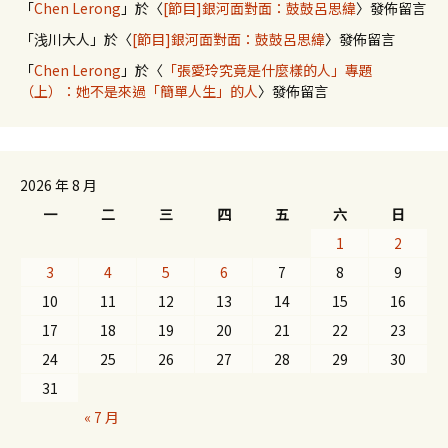
「
Chen Lerong
」於〈
[節目]銀河面對面：鼓鼓呂思緯
〉發佈留言
「
浅川大人
」於〈
[節目]銀河面對面：鼓鼓呂思緯
〉發佈留言
「
Chen Lerong
」於〈
「張愛玲究竟是什麼樣的人」專題
（上）：她不是來過「簡單人生」的人
〉發佈留言
2026 年 8 月
一
二
三
四
五
六
日
1
2
3
4
5
6
7
8
9
10
11
12
13
14
15
16
17
18
19
20
21
22
23
24
25
26
27
28
29
30
31
« 7 月