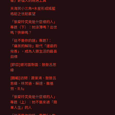
懼」更強大的統治工具
天海冥小三角+木星形成搖籃
格局之世局展望
「張愛玲究竟是什麼樣的人」
專題（下）：她涼薄嗎？出世
嗎？快樂嗎？
「這不是你的錯」專題7：
「痛苦的解除」取代「道德的
完善」，成為人類生活的最高
目標
[節目]銀河面對面：鼓鼓呂思
緯
[圖輯]訪問：蕭景鴻、鼓鼓呂
思緯、林芳語、蘇達、撒基
努、R.fu
「張愛玲究竟是什麼樣的人」
專題（上）：她不是來過「簡
單人生」的人