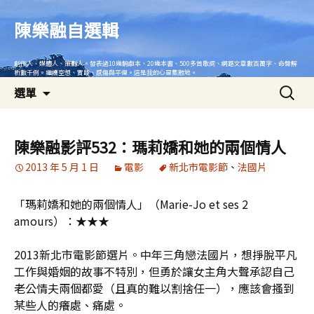
跳
至
陳樂融自選輯
主
要
創作人、媒體人、策劃人。發表過10幾齣劇本、20幾本書、500多首歌詞、網路文章數百萬字、命盤解
內
析數千例。繼續空想、實踐、感傷與平復。這是我的心靈集散地。
搜
容
選單
尋
關
鍵
陳樂融影評532：瑪莉嬌和她的兩個情人
字:
2013 年 5 月 1 日
電影
新北市電影節
、
法國片
「瑪莉嬌和她的兩個情人」（Marie-Jo et ses 2
amours）：★★★
2013新北市電影節選片。中年三角戀法國片，想掙脫平凡
工作與婚姻的故事不特別，但勇於讓女主角大聲承認自己
老公情夫兩個都愛（且真的難以割捨任一），應該會搔到
某些人的癢處、痛處。