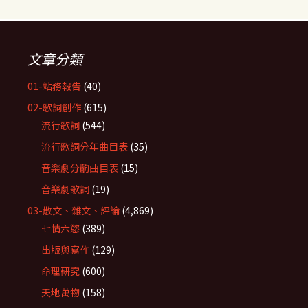
文章分類
01-站務報告
(40)
02-歌詞創作
(615)
流行歌詞
(544)
流行歌詞分年曲目表
(35)
音樂劇分齣曲目表
(15)
音樂劇歌詞
(19)
03-散文、雜文、評論
(4,869)
七情六慾
(389)
出版與寫作
(129)
命理研究
(600)
天地萬物
(158)