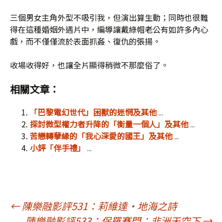
三個男女主角外型不吸引我，但演出算生動；同時也很難
得在這種婚姻外遇片中，編導讓戴綠帽老公有如許多內心
戲，而不僅僅流於表面抓姦、復仇的張揚。
收場收得好，也讓全片顯得稍微不那麼俗了。
相關文章：
「巴黎電幻世代」困獸的迷惘及其他
...
探討微型權力者升降的「衡量一個人」及其他
...
苦戀轉孽緣的「我心深愛的國王」及其他
...
小評「伴手禮」
...
文
←
陳樂融影評531：莉維達‧地海之詩
陳樂融影評533：保羅賽門：非洲天空下
→