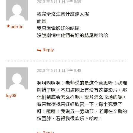
2013 年 5 月 1 日下午 8:39
我完全沒注意什麼達人呢
而且
admin
我只說電影好的結尾
沒說劇情中他們有好的結尾哈哈哈
Reply
2013 年 5 月 1 日下午 9:48
啊啊啊啊啊！老师说的是这个意思呀！我理
解错了啊，不知道网上有没有这部影片，那
lqy08
他们到底会怎么样呢，影片怎么收场的呢，
看来我得找来好好欣赏一下，探个究竟了
呀！嘻嘻！我说五一劳动节，老师在辛勤的
织围脖，看得我很欢乐。哈哈！
Reply