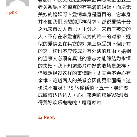
者关系呢。难道真的有完满的婚姻，而决无
lqy08
美妙的婚姻呀。爱情本身是盲目的，它本身
并不如我们所想的那样苛求，都说爱情十分
之九来自爱人自己，十分之一来自于被爱的
人，不存在求爱者所认为的唯一的对象，近
似的爱情会在其它的对象上感受到。但所有
的这一切也不应该成为有外遇的理由。婚姻
的当事人必须有真诚的意志才能缔结为永恒
的夫妇。我不知道影片中好的收场是怎样，
但我想经过这样的事情后，丈夫会不会心有
余悸，难道两人的关系会因此更牢固吗。这
也说不准呀！PS:转移话题。五一，老师变
成微博达达达人，心血来潮的您最V5呦!看
得我好欢乐啦啦啦！嘻嘻哈哈！
Reply