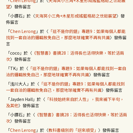
「
Chen Lerong
」於〈
天海冥小三角+木星形成搖籃格局之世局展
望
〉發佈留言
「
小鑽石
」於〈
天海冥小三角+木星形成搖籃格局之世局展望
〉發
佈留言
「
Chen Lerong
」於〈
「這不是你的錯」專題9：如果每個人都能
找到一套自洽的邏輯赦免自己，那麼地球確實不再有共識
〉發佈留
言
「
coco
」於〈
《智慧書》書摘28：活得長也活得快樂，等於活兩
次
〉發佈留言
「
TK
」於〈
「這不是你的錯」專題9：如果每個人都能找到一套自
洽的邏輯赦免自己，那麼地球確實不再有共識
〉發佈留言
「
浅川大人
」於〈
「這不是你的錯」專題9：如果每個人都能找到
一套自洽的邏輯赦免自己，那麼地球確實不再有共識
〉發佈留言
「
Jayden Hall
」於〈
「科技始終來自於人性」，我來補下半句，
及其他
〉發佈留言
「
小鑽石
」於〈
《智慧書》書摘28：活得長也活得快樂，等於活兩
次
〉發佈留言
「
Chen Lerong
」於〈
教科書級別的「逆來順受」
〉發佈留言