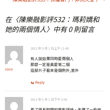
章
在〈
陳樂融影評532：瑪莉嬌和
導
她的兩個情人
〉中有 0 則留言
覽
2013 年 5 月 1 日上午 11:40
有人說如果同時愛兩個人
那麼一定是真愛第二個
coco
這部片子看來是個例外,意外
Reply
2013 年 5 月 1 日下午 5:58
看了很長時間的電影評論，多懂了一些皮