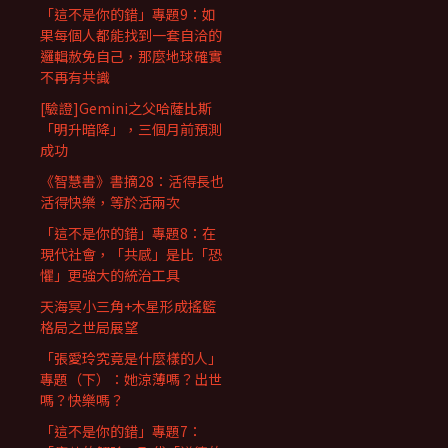
「這不是你的錯」專題9：如
果每個人都能找到一套自洽的
邏輯赦免自己，那麼地球確實
不再有共識
[驗證]Gemini之父哈薩比斯
「明升暗降」，三個月前預測
成功
《智慧書》書摘28：活得長也
活得快樂，等於活兩次
「這不是你的錯」專題8：在
現代社會，「共感」是比「恐
懼」更強大的統治工具
天海冥小三角+木星形成搖籃
格局之世局展望
「張愛玲究竟是什麼樣的人」
專題（下）：她涼薄嗎？出世
嗎？快樂嗎？
「這不是你的錯」專題7：