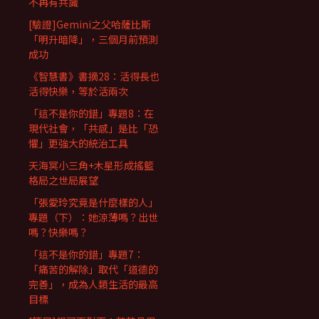
不再有共識
[驗證]Gemini之父哈薩比斯
「明升暗降」，三個月前預測
成功
《智慧書》書摘28：活得長也
活得快樂，等於活兩次
「這不是你的錯」專題8：在
現代社會，「共感」是比「恐
懼」更強大的統治工具
天海冥小三角+木星形成搖籃
格局之世局展望
「張愛玲究竟是什麼樣的人」
專題（下）：她涼薄嗎？出世
嗎？快樂嗎？
「這不是你的錯」專題7：
「痛苦的解除」取代「道德的
完善」，成為人類生活的最高
目標