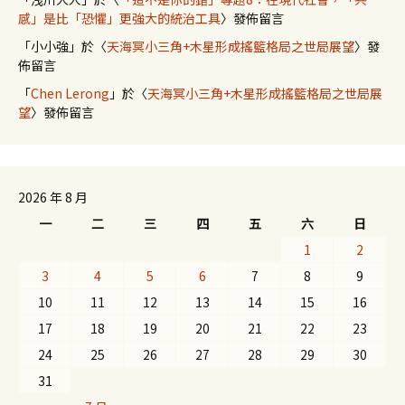
感」是比「恐懼」更強大的統治工具
〉發佈留言
「
小小強
」於〈
天海冥小三角+木星形成搖籃格局之世局展望
〉發
佈留言
「
Chen Lerong
」於〈
天海冥小三角+木星形成搖籃格局之世局展
望
〉發佈留言
2026 年 8 月
一
二
三
四
五
六
日
1
2
3
4
5
6
7
8
9
10
11
12
13
14
15
16
17
18
19
20
21
22
23
24
25
26
27
28
29
30
31