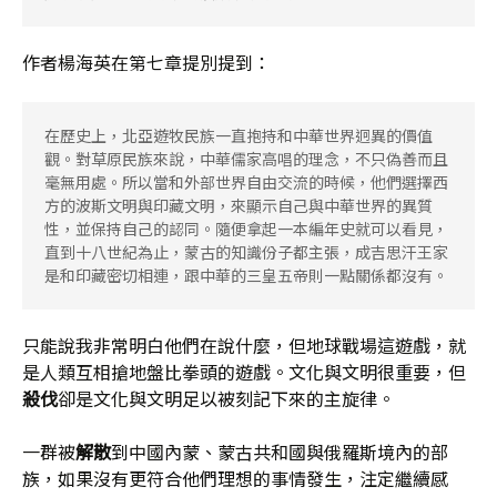
作者楊海英在第七章提別提到：
在歷史上，北亞遊牧民族一直抱持和中華世界迥異的價值
觀。對草原民族來說，中華儒家高唱的理念，不只偽善而且
毫無用處。所以當和外部世界自由交流的時候，他們選擇西
方的波斯文明與印藏文明，來顯示自己與中華世界的異質
性，並保持自己的認同。隨便拿起一本編年史就可以看見，
直到十八世紀為止，蒙古的知識份子都主張，成吉思汗王家
是和印藏密切相連，跟中華的三皇五帝則一點關係都沒有。
只能說我非常明白他們在說什麼，但地球戰場這遊戲，就
是人類互相搶地盤比拳頭的遊戲。文化與文明很重要，但
殺伐
卻是文化與文明足以被刻記下來的主旋律。
一群被
解散
到中國內蒙、蒙古共和國與俄羅斯境內的部
族，如果沒有更符合他們理想的事情發生，注定繼續感