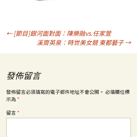
文
←
[節目]銀河面對面：陳樂融vs.任家萱
溪齋英泉：時世美女競 東都藝子
→
章
導
發佈留言
覽
發佈留言必須填寫的電子郵件地址不會公開。
必填欄位標
示為
*
留言
*