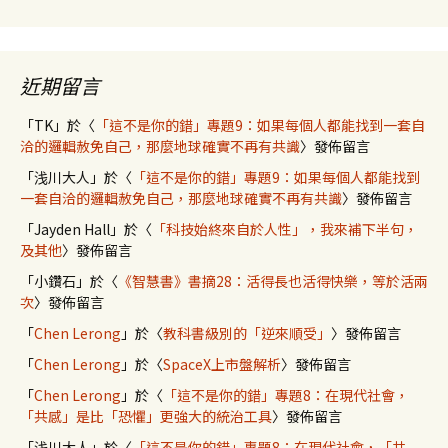
近期留言
「
TK
」於〈
「這不是你的錯」專題9：如果每個人都能找到一套自
洽的邏輯赦免自己，那麼地球確實不再有共識
〉發佈留言
「
浅川大人
」於〈
「這不是你的錯」專題9：如果每個人都能找到
一套自洽的邏輯赦免自己，那麼地球確實不再有共識
〉發佈留言
「
Jayden Hall
」於〈
「科技始終來自於人性」，我來補下半句，
及其他
〉發佈留言
「
小鑽石
」於〈
《智慧書》書摘28：活得長也活得快樂，等於活兩
次
〉發佈留言
「
Chen Lerong
」於〈
教科書級別的「逆來順受」
〉發佈留言
「
Chen Lerong
」於〈
SpaceX上市盤解析
〉發佈留言
「
Chen Lerong
」於〈
「這不是你的錯」專題8：在現代社會，
「共感」是比「恐懼」更強大的統治工具
〉發佈留言
「
浅川大人
」於〈
「這不是你的錯」專題8：在現代社會，「共