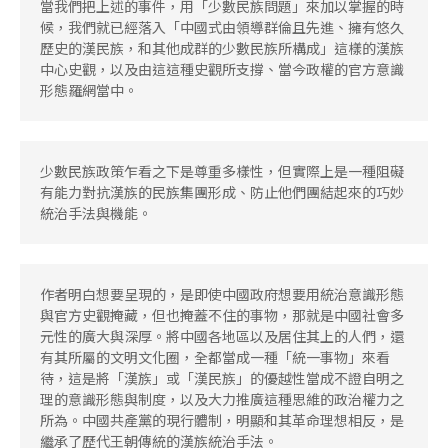
當我們把上述的事件，用「少數民族問題」來加以掌握的時
候，我們就已經落入「中國式由領導群倫且先進、擁有悠久
歷史的漢民族，和其他成群的少數民族所構成」這樣的漢族
中心史觀，以及由這這種史觀所支撐、當今政權的官方意識
形態羅網當中。
少數民族政策乍看之下是尊重多樣性，但實際上是一種阻礙
有能力對抗漢族的民族集團形成、防止他們團結起來的巧妙
統治手法與機能。
作者明白想要呈現的，是即使中國政府想要用統治意識形態
與官方史觀掩藏，但也掩蓋不住的事物，那就是中國社會多
元性的廣大與深厚。將中國各地區以及居住其上的人們，還
有其所屬的文明文化圈，全都當成一種「統一事物」來看
待，這是將「漢族」或「漢民族」的優越性當成不證自明之
理的意識形態與制度，以及大力推廣這種思維的政治權力之
所為。中國共產黨的現行體制，明顯和其革命理想相反，是
繼承了歷代王朝傳統的漢族統治手法。