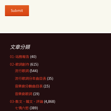
文章分類
01-站務報告
(40)
02-歌詞創作
(615)
流行歌詞
(544)
流行歌詞分年曲目表
(35)
音樂劇分齣曲目表
(15)
音樂劇歌詞
(19)
03-散文、雜文、評論
(4,868)
七情六慾
(389)