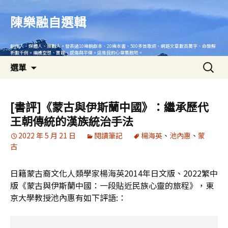
跳
至
陳樂融自選輯
主
要
創作人、媒體人、策劃人。發表過10幾齣劇本、20幾本書、500多首歌詞、網路文章數百萬字、命盤解
內
析數千例。繼續空想、實踐、感傷與平復。這是我的心靈集散地。
搜
容
選單
尋
關
鍵
[書評]《蒙古與伊斯蘭中國》：繼承歷代
字:
王朝傳統的漢族統治手法
2022 年 5 月 21 日
閱讀筆記
楊海英
、
池內惠
、
蒙
古
日籍蒙古裔文化人類學家楊海英2014年日文版、2022繁中
版《蒙古與伊斯蘭中國：一段貼近民族心靈的旅程》，東
京大學教授池內惠有如下評語:：