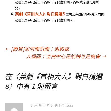
秘書長亨弗利爵士，首相首席秘書伯納、首相政治顧問克萊
兒。...
英劇《首相大人》對白精選5
主角是英國首相哈克、內閣
秘書長亨弗利爵士，首相首席秘書伯納。...
文
←
[節目]銀河面對面：謝和弦
人類圖：空白中心是陷阱也是機會
→
章
在〈
英劇《首相大人》對白精選
導
8
〉中有 1 則留言
覽
2024 年 11 月 21 日上午 10:33