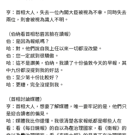
亨：首相大人，失去一位內閣大臣被視為不幸。同時失去
兩位，則會被視為識人不明。
（伯納看首相愁眉苦臉在讀報）
伯：是因為報紙嗎？
哈：對。他們說自我上任以來一切都沒改變。
伯：您一定感到很驕傲。
哈：這不是讚美，伯納。我讀了十份倫敦今天的早報，其
中九份都沒提到我的好話。
伯：至少第十份比較好？
哈：更糟，完全沒提到我。
（首相討論媒體）
亨：首相大人，想要了解媒體，唯一要牢記的是，他們只
是迎合讀者的偏見。
哈：媒體我比你還懂。我很清楚各家報紙都是哪些人在
看：看《每日鏡報》的自以為
在
治理國家，看《衛報》的