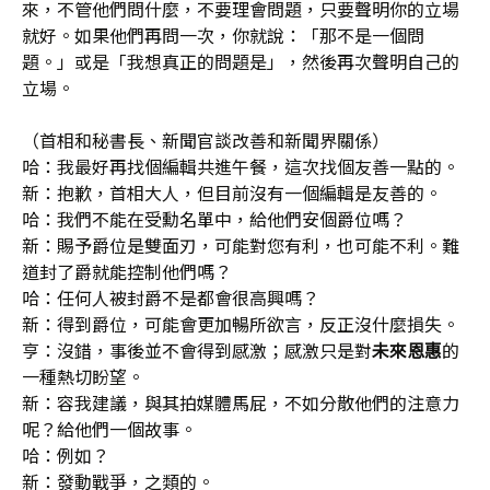
來，不管他們問什麼，不要理會問題，只要聲明你的立場
就好。如果他們再問一次，你就說：「那不是一個問
題。」或是「我想真正的問題是」，然後再次聲明自己的
立場。
（首相和秘書長、新聞官談改善和新聞界關係）
哈：我最好再找個編輯共進午餐，這次找個友善一點的。
新：抱歉，首相大人，但目前沒有一個編輯是友善的。
哈：我們不能在受勳名單中，給他們安個爵位嗎？
新：賜予爵位是雙面刃，可能對您有利，也可能不利。難
道封了爵就能控制他們嗎？
哈：任何人被封爵不是都會很高興嗎？
新：得到爵位，可能會更加暢所欲言，反正沒什麼損失。
亨：沒錯，事後並不會得到感激；感激只是對
未來恩惠
的
一種熱切盼望。
新：容我建議，與其拍媒體馬屁，不如分散他們的注意力
呢？給他們一個故事。
哈：例如？
新：發動戰爭，之類的。