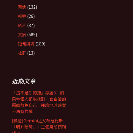
圖像
(132)
報導
(26)
影片
(37)
文摘
(585)
短句與詩
(189)
社群
(13)
近期文章
「這不是你的錯」專題9：如
果每個人都能找到一套自洽的
邏輯赦免自己，那麼地球確實
不再有共識
[驗證]Gemini之父哈薩比斯
「明升暗降」，三個月前預測