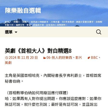
跳
至
陳樂融自選輯
主
要
創作人、媒體人、策劃人。發表過10幾齣劇本、20幾本書、500多首歌詞、網路文章數百萬字、命盤解
內
析數千例。繼續空想、實踐、感傷與平復。這是我的心靈集散地。
搜
容
選單
尋
關
鍵
英劇《首相大人》對白精選8
字:
2024 年 11 月 20 日
06-別人的好東西
、
影片
BBC
、
英劇
主角是英國首相哈克、內閣秘書長亨弗利爵士，首相首席
秘書伯納。
（首相教導伯納如何用廢話應付媒體）
哈：如果再有人對你提出問題，你應該這麼應對：如果你
無話可說，就什麼也別說；最好是有話可說，並且說出