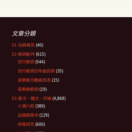
文章分類
01-站務報告
(40)
02-歌詞創作
(615)
流行歌詞
(544)
流行歌詞分年曲目表
(35)
音樂劇分齣曲目表
(15)
音樂劇歌詞
(19)
03-散文、雜文、評論
(4,868)
七情六慾
(389)
出版與寫作
(129)
命理研究
(600)