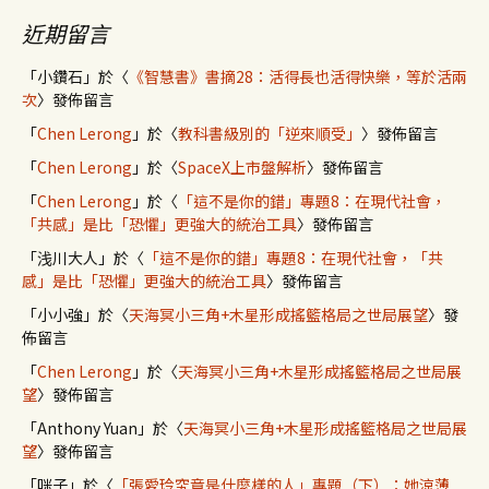
近期留言
「
小鑽石
」於〈
《智慧書》書摘28：活得長也活得快樂，等於活兩
次
〉發佈留言
「
Chen Lerong
」於〈
教科書級別的「逆來順受」
〉發佈留言
「
Chen Lerong
」於〈
SpaceX上市盤解析
〉發佈留言
「
Chen Lerong
」於〈
「這不是你的錯」專題8：在現代社會，
「共感」是比「恐懼」更強大的統治工具
〉發佈留言
「
浅川大人
」於〈
「這不是你的錯」專題8：在現代社會，「共
感」是比「恐懼」更強大的統治工具
〉發佈留言
「
小小強
」於〈
天海冥小三角+木星形成搖籃格局之世局展望
〉發
佈留言
「
Chen Lerong
」於〈
天海冥小三角+木星形成搖籃格局之世局展
望
〉發佈留言
「
Anthony Yuan
」於〈
天海冥小三角+木星形成搖籃格局之世局展
望
〉發佈留言
「
咪子
」於〈
「張愛玲究竟是什麼樣的人」專題（下）：她涼薄