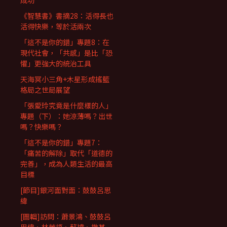
成功
《智慧書》書摘28：活得長也
活得快樂，等於活兩次
「這不是你的錯」專題8：在
現代社會，「共感」是比「恐
懼」更強大的統治工具
天海冥小三角+木星形成搖籃
格局之世局展望
「張愛玲究竟是什麼樣的人」
專題（下）：她涼薄嗎？出世
嗎？快樂嗎？
「這不是你的錯」專題7：
「痛苦的解除」取代「道德的
完善」，成為人類生活的最高
目標
[節目]銀河面對面：鼓鼓呂思
緯
[圖輯]訪問：蕭景鴻、鼓鼓呂