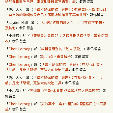
洽的邏輯赦免自己，那麼地球確實不再有共識
〉發佈留言
「
浅川大人
」於〈
「這不是你的錯」專題9：如果每個人都能找到
一套自洽的邏輯赦免自己，那麼地球確實不再有共識
〉發佈留言
「
Jayden Hall
」於〈
「科技始終來自於人性」，我來補下半句，
及其他
〉發佈留言
「
小鑽石
」於〈
《智慧書》書摘28：活得長也活得快樂，等於活兩
次
〉發佈留言
「
Chen Lerong
」於〈
教科書級別的「逆來順受」
〉發佈留言
「
Chen Lerong
」於〈
SpaceX上市盤解析
〉發佈留言
「
Chen Lerong
」於〈
「這不是你的錯」專題8：在現代社會，
「共感」是比「恐懼」更強大的統治工具
〉發佈留言
「
浅川大人
」於〈
「這不是你的錯」專題8：在現代社會，「共
感」是比「恐懼」更強大的統治工具
〉發佈留言
「
小小強
」於〈
天海冥小三角+木星形成搖籃格局之世局展望
〉發
佈留言
「
Chen Lerong
」於〈
天海冥小三角+木星形成搖籃格局之世局展
望
〉發佈留言