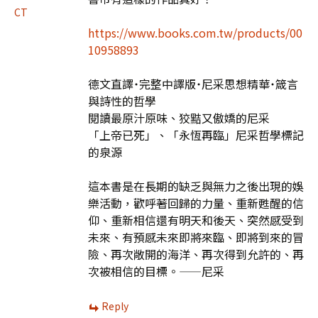
CT
https://www.books.com.tw/products/00
10958893
德文直譯˙完整中譯版˙尼采思想精華˙箴言
與詩性的哲學
閱讀最原汁原味、狡黠又傲嬌的尼采
「上帝已死」、「永恆再臨」尼采哲學標記
的泉源
這本書是在長期的缺乏與無力之後出現的娛
樂活動，歡呼著回歸的力量、重新甦醒的信
仰、重新相信還有明天和後天、突然感受到
未來、有預感未來即將來臨、即將到來的冒
險、再次敞開的海洋、再次得到允許的、再
次被相信的目標。——尼采
Reply