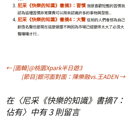
尼采《快樂的知識》書摘3：習慣
我很喜歡短暫的習慣我
認為這種習慣非常寶貴可以用來認識許多的事物與型態...
尼采《快樂的知識》書摘4：大聲
從前的人們會想為自己
創造名聲但是現在這麼做還不夠因為市場已經變得太大了必須大
聲嚷嚷才行...
文
←
[圖輯]@桃園Xpark半日遊3
[節目]銀河面對面：陳樂融vs.王ADEN
→
章
在〈
尼采《快樂的知識》書摘7：
導
佔有
〉中有 3 則留言
覽