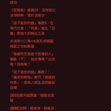
成功
《智慧書》書摘28：活得長也
活得快樂，等於活兩次
「這不是你的錯」專題8：在
現代社會，「共感」是比「恐
懼」更強大的統治工具
天海冥小三角+木星形成搖籃
格局之世局展望
「張愛玲究竟是什麼樣的人」
專題（下）：她涼薄嗎？出世
嗎？快樂嗎？
「這不是你的錯」專題7：
「痛苦的解除」取代「道德的
完善」，成為人類生活的最高
目標
[節目]銀河面對面：鼓鼓呂思
緯
[圖輯]訪問：蕭景鴻、鼓鼓呂