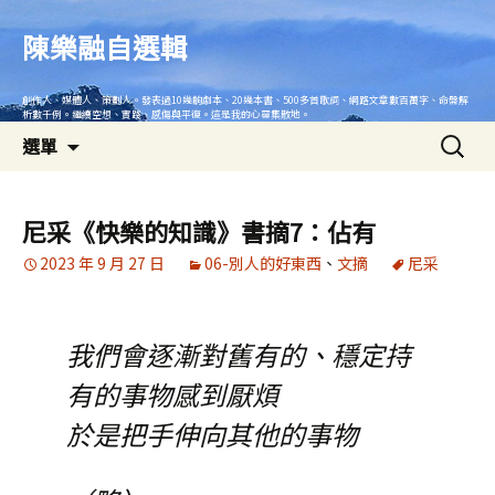
跳
至
陳樂融自選輯
主
要
創作人、媒體人、策劃人。發表過10幾齣劇本、20幾本書、500多首歌詞、網路文章數百萬字、命盤解
內
析數千例。繼續空想、實踐、感傷與平復。這是我的心靈集散地。
搜
容
選單
尋
關
鍵
尼采《快樂的知識》書摘7：佔有
字:
2023 年 9 月 27 日
06-別人的好東西
、
文摘
尼采
我們會逐漸對舊有的、穩定持
有的事物感到厭煩
於是把手伸向其他的事物