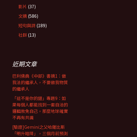
影片
(37)
文摘
(586)
短句與詩
(189)
社群
(13)
近期文章
巴利佛典《中部》書摘1：做
我法的繼承人，不要做我物質
的繼承人
「這不是你的錯」專題9：如
果每個人都能找到一套自洽的
邏輯赦免自己，那麼地球確實
不再有共識
[驗證]Gemini之父哈薩比斯
「明升暗降」，三個月前預測