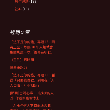
短句與詩
(189)
社群
(13)
近期文章
「這不是你的錯」專題12：因
為土星，每隔 30 年人類就會
集體焦慮一次「邊界在哪裡」
（重刊）買時間
論命筆記28
「這不是你的錯」專題11：當
從「只要我喜歡」到現在「人
人自洽、互不相認」
[節目]台灣心事：《找樹的人
2》作者徐嘉君博士
「AI比任何人更深刻地談我」