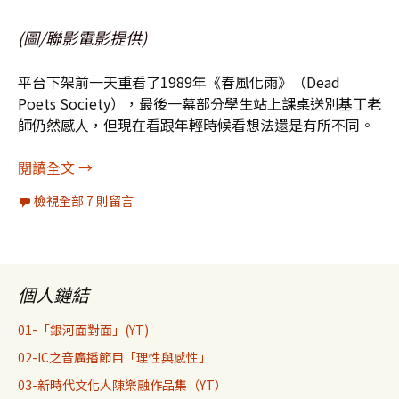
(圖/聯影電影提供)
平台下架前一天重看了1989年《春風化雨》（Dead
Poets Society），最後一幕部分學生站上課桌送別基丁老
師仍然感人，但現在看跟年輕時候看想法還是有所不同。
你招到了信徒，可就建立了因果——半生後重看《
閱讀全文
→
檢視全部 7 則留言
個人鏈結
01-「銀河面對面」(YT)
02-IC之音廣播節目「理性與感性」
03-新時代文化人陳樂融作品集（YT）