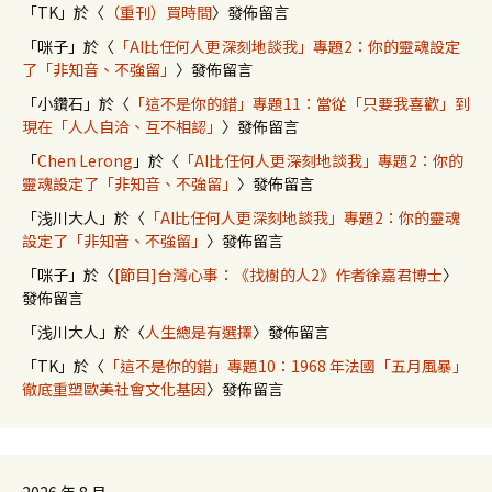
「
TK
」於〈
（重刊）買時間
〉發佈留言
「
咪子
」於〈
「AI比任何人更深刻地談我」專題2：你的靈魂設定
了「非知音、不強留」
〉發佈留言
「
小鑽石
」於〈
「這不是你的錯」專題11：當從「只要我喜歡」到
現在「人人自洽、互不相認」
〉發佈留言
「
Chen Lerong
」於〈
「AI比任何人更深刻地談我」專題2：你的
靈魂設定了「非知音、不強留」
〉發佈留言
「
浅川大人
」於〈
「AI比任何人更深刻地談我」專題2：你的靈魂
設定了「非知音、不強留」
〉發佈留言
「
咪子
」於〈
[節目]台灣心事：《找樹的人2》作者徐嘉君博士
〉
發佈留言
「
浅川大人
」於〈
人生總是有選擇
〉發佈留言
「
TK
」於〈
「這不是你的錯」專題10：1968 年法國「五月風暴」
徹底重塑歐美社會文化基因
〉發佈留言