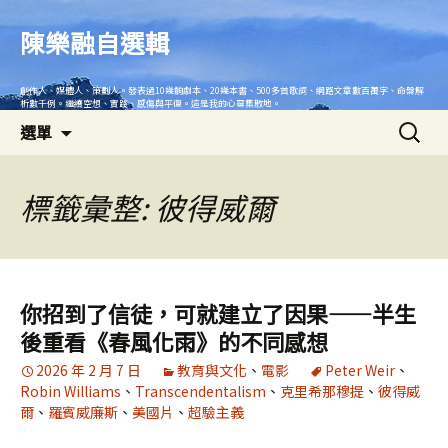
跳
至
陳樂融自選輯
主
要
創作人、媒體人、策劃人。發表過10幾齣劇本、20幾本書、500多首歌詞、網路文章數百萬字、命盤解
內
析數千例。繼續空想、實踐、感傷與平復。這是我的心靈集散地。
搜
容
選單
尋
關
鍵
標籤彙整: 彼得威爾
字:
你招到了信徒，可就建立了因果——半生
後重看《春風化雨》的不同感想
2026 年 2 月 7 日
教育與文化
、
電影
Peter Weir
、
Robin Williams
、
Transcendentalism
、
克里希那穆提
、
彼得威
爾
、
羅賓威廉斯
、
美國片
、
超驗主義