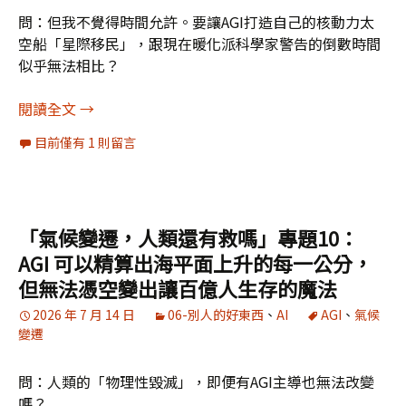
問：但我不覺得時間允許。要讓AGI打造自己的核動力太
空船「星際移民」，跟現在暖化派科學家警告的倒數時間
似乎無法相比？
「氣候變遷，人類還有救嗎」專題11：科技發展的
閱讀全文
→
目前僅有 1 則留言
「氣候變遷，人類還有救嗎」專題10：
AGI 可以精算出海平面上升的每一公分，
但無法憑空變出讓百億人生存的魔法
2026 年 7 月 14 日
06-別人的好東西
、
AI
AGI
、
氣候
變遷
問：人類的「物理性毀滅」，即便有AGI主導也無法改變
嗎？