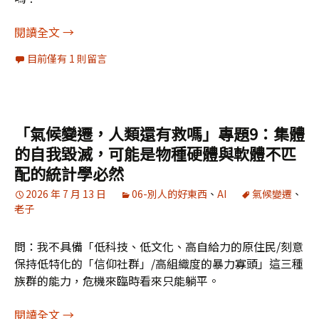
「氣候變遷，人類還有救嗎」專題10：AGI 可
閱讀全文
→
目前僅有 1 則留言
「氣候變遷，人類還有救嗎」專題9：集體
的自我毀滅，可能是物種硬體與軟體不匹
配的統計學必然
2026 年 7 月 13 日
06-別人的好東西
、
AI
氣候變遷
、
老子
問：我不具備「低科技、低文化、高自給力的原住民/刻意
保持低特化的「信仰社群」/高組織度的暴力寡頭」這三種
族群的能力，危機來臨時看來只能躺平。
「氣候變遷，人類還有救嗎」專題9：集體的自我
閱讀全文
→