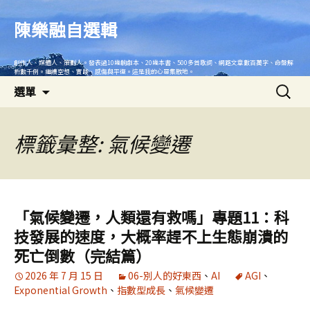
跳
至
陳樂融自選輯
主
要
創作人、媒體人、策劃人。發表過10幾齣劇本、20幾本書、500多首歌詞、網路文章數百萬字、命盤解
內
析數千例。繼續空想、實踐、感傷與平復。這是我的心靈集散地。
搜
容
選單
尋
關
鍵
標籤彙整: 氣候變遷
字:
「氣候變遷，人類還有救嗎」專題11：科
技發展的速度，大概率趕不上生態崩潰的
死亡倒數（完結篇）
2026 年 7 月 15 日
06-別人的好東西
、
AI
AGI
、
Exponential Growth
、
指數型成長
、
氣候變遷