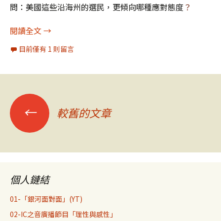
問
：美國這些沿海州的選民，更傾向哪種應對態度
？
「氣候變遷，人類還有救嗎」專題2：排斥「綠色
閱讀全文
→
目前僅有 1 則留言
文
←
較舊的文章
章
導
個人鏈結
覽
01-「銀河面對面」(YT)
02-IC之音廣播節目「理性與感性」