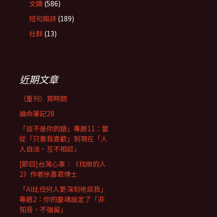
文摘
(586)
短句與詩
(189)
社群
(13)
近期文章
（重刊）買時間
論命筆記28
「這不是你的錯」專題11：當
從「只要我喜歡」到現在「人
人自洽、互不相認」
[節目]台灣心事：《找樹的人
2》作者徐嘉君博士
「AI比任何人更深刻地談我」
專題2：你的靈魂設定了「非
知音、不強留」