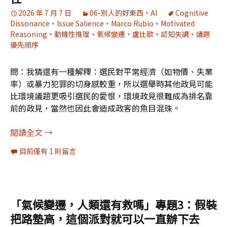
2026 年 7 月 7 日
06-別人的好東西
、
AI
Cognitive
Dissonance
、
Issue Salience
、
Marco Rubio
、
Motivated
Reasoning
、
動機性推理
、
氣候變遷
、
盧比歐
、
認知失調
、
議題
優先順序
問：我猜還有一種解釋：選民對平常經濟（如物價、失業
率）或暴力犯罪的切身感較重，所以選舉時其他政見可能
比環境議題更吸引選民的愛恨，環境政見很難成為排名靠
前的政見，當然也因此會造成政客的魚目混珠。
「氣候變遷，人類還有救嗎」專題4：民主制度下
閱讀全文
→
目前僅有 1 則留言
「氣候變遷，人類還有救嗎」專題3：假裝
把路墊高，這個派對就可以一直辦下去