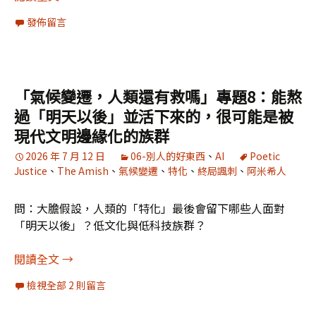
發佈留言
「氣候變遷，人類還有救嗎」專題8：能熬
過「明天以後」並活下來的，很可能是被
現代文明邊緣化的族群
2026 年 7 月 12 日
06-別人的好東西
、
AI
Poetic
Justice
、
The Amish
、
氣候變遷
、
特化
、
終局諷刺
、
阿米希人
問：大膽假設，人類的「特化」最後會留下哪些人面對
「明天以後」？低文化與低科技族群？
「氣候變遷，人類還有救嗎」專題8：能熬過「明
閱讀全文
→
檢視全部 2 則留言