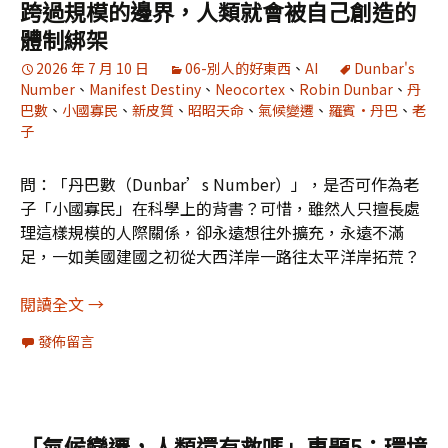
跨過規模的邊界，人類就會被自己創造的
體制綁架
2026 年 7 月 10 日
06-別人的好東西
、
AI
Dunbar's
Number
、
Manifest Destiny
、
Neocortex
、
Robin Dunbar
、
丹
巴數
、
小國寡民
、
新皮質
、
昭昭天命
、
氣候變遷
、
羅賓·丹巴
、
老
子
問：「丹巴數（Dunbar’s Number）」，是否可作為老
子「小國寡民」在科學上的背書？可惜，雖然人只擅長處
理這樣規模的人際關係，卻永遠想往外擴充，永遠不滿
足，一如美國建國之初從大西洋岸一路往太平洋岸拓荒？
「氣候變遷，人類還有救嗎」專題6：一旦跨過規
閱讀全文
→
發佈留言
「氣候變遷，人類還有救嗎」專題5：環境