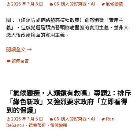
2026 年 7 月 6 日
06-別人的好東西
、
AI
氣候變遷
問：（建堤防或把路墊高這種政策）雖然稍微「實用主
義」，但感覺還是頭痛醫頭腳痛醫腳的實用主義，並非大
澈大悟改頭換面的實用主義。
「氣候變遷，人類還有救嗎」專題3：假裝把路墊
閱讀全文
→
發佈留言
「氣候變遷，人類還有救嗎」專題2：排斥
「綠色新政」又強烈要求政府「立即看得
到的保護」
2026 年 7 月 5 日
06-別人的好東西
、
AI
Ron
DeSantis
、
德桑蒂斯
、
氣候變遷