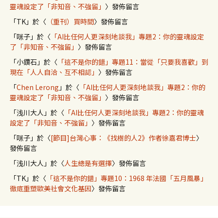
靈魂設定了「非知音、不強留」
〉發佈留言
「
TK
」於〈
（重刊）買時間
〉發佈留言
「
咪子
」於〈
「AI比任何人更深刻地談我」專題2：你的靈魂設定
了「非知音、不強留」
〉發佈留言
「
小鑽石
」於〈
「這不是你的錯」專題11：當從「只要我喜歡」到
現在「人人自洽、互不相認」
〉發佈留言
「
Chen Lerong
」於〈
「AI比任何人更深刻地談我」專題2：你的
靈魂設定了「非知音、不強留」
〉發佈留言
「
浅川大人
」於〈
「AI比任何人更深刻地談我」專題2：你的靈魂
設定了「非知音、不強留」
〉發佈留言
「
咪子
」於〈
[節目]台灣心事：《找樹的人2》作者徐嘉君博士
〉
發佈留言
「
浅川大人
」於〈
人生總是有選擇
〉發佈留言
「
TK
」於〈
「這不是你的錯」專題10：1968 年法國「五月風暴」
徹底重塑歐美社會文化基因
〉發佈留言