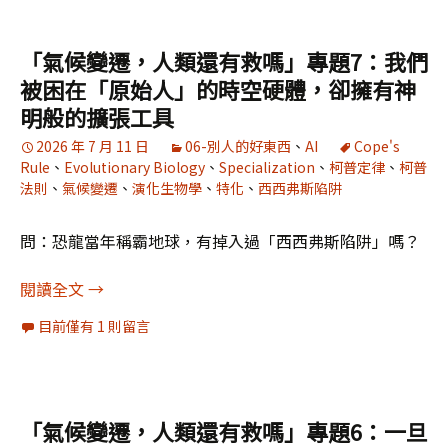
「氣候變遷，人類還有救嗎」專題7：我們
被困在「原始人」的時空硬體，卻擁有神
明般的擴張工具
2026 年 7 月 11 日
06-別人的好東西
、
AI
Cope's
Rule
、
Evolutionary Biology
、
Specialization
、
柯普定律
、
柯普
法則
、
氣候變遷
、
演化生物學
、
特化
、
西西弗斯陷阱
問：恐龍當年稱霸地球，有掉入過「西西弗斯陷阱」嗎？
「氣候變遷，人類還有救嗎」專題7：我們被困在
閱讀全文
→
目前僅有 1 則留言
「氣候變遷，人類還有救嗎」專題6：一旦