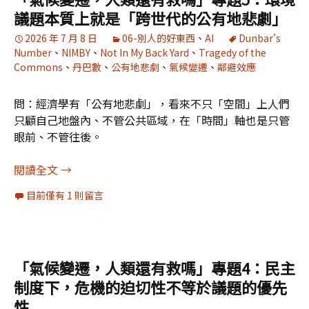
議題本質上就是「跨世代的公有地悲劇」
2026 年 7 月 8 日
06-別人的好東西
、
AI
Dunbar's
Number
、
NIMBY
、
Not In My Back Yard
、
Tragedy of the
Commons
、
丹巴數
、
公有地悲劇
、
氣候變遷
、
鄰避效應
問：經濟學有「公有地悲劇」，看來不只「空間」上人們
只顧自己地盤內、不管公共區域，在「時間」軸也是只管
眼前、不管往後。
「氣候變遷，人類還有救嗎」專題5：環境議題本
閱讀全文
→
目前僅有 1 則留言
「氣候變遷，人類還有救嗎」專題4：民主
制度下，危機的迫切性不等於議題的優先
性