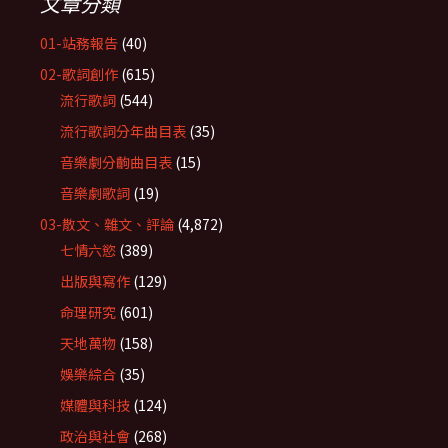
文章分類
01-站務報告
(40)
02-歌詞創作
(615)
流行歌詞
(544)
流行歌詞分年曲目表
(35)
音樂劇分齣曲目表
(15)
音樂劇歌詞
(19)
03-散文、雜文、評論
(4,872)
七情六慾
(389)
出版與寫作
(129)
命理研究
(601)
天地萬物
(158)
娛樂綜合
(35)
媒體與科技
(124)
政治與社會
(268)