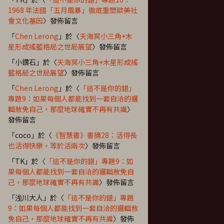
1968 年法國「五月風暴」徹底重塑歐美社
會文化基因
〉發佈留言
「
Chen Lerong
」於〈
天海冥小三角+木
星形成搖籃格局之世局展望
〉發佈留言
「
小鑽石
」於〈
天海冥小三角+木星形成搖
籃格局之世局展望
〉發佈留言
「
Chen Lerong
」於〈
「這不是你的錯」
專題9：如果每個人都能找到一套自洽的邏
輯赦免自己，那麼地球確實不再有共識
〉
發佈留言
「
coco
」於〈
《智慧書》書摘28：活得長
也活得快樂，等於活兩次
〉發佈留言
「
TK
」於〈
「這不是你的錯」專題9：如
果每個人都能找到一套自洽的邏輯赦免自
己，那麼地球確實不再有共識
〉發佈留言
「
浅川大人
」於〈
「這不是你的錯」專題
9：如果每個人都能找到一套自洽的邏輯赦
免自己，那麼地球確實不再有共識
〉發佈