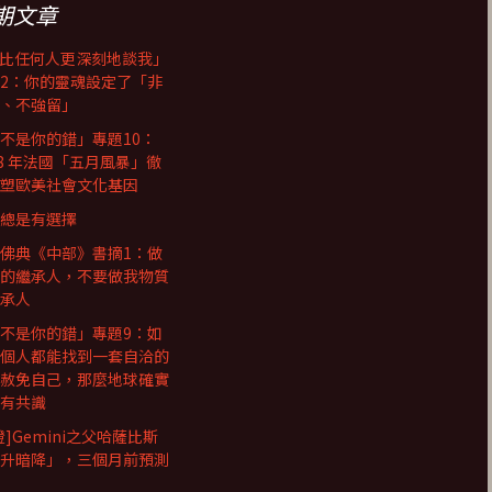
期文章
I比任何人更深刻地談我」
2：你的靈魂設定了「非
、不強留」
不是你的錯」專題10：
68 年法國「五月風暴」徹
塑歐美社會文化基因
總是有選擇
佛典《中部》書摘1：做
的繼承人，不要做我物質
承人
不是你的錯」專題9：如
個人都能找到一套自洽的
赦免自己，那麼地球確實
有共識
證]Gemini之父哈薩比斯
升暗降」，三個月前預測