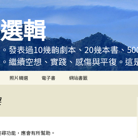
選輯
。發表過10幾齣劇本、20幾本書、5
例。繼續空想、實踐、感傷與平復。這
照片精選
電子書
網站書籤
果
搜尋功能，應會有所幫助。