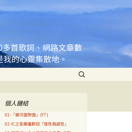
00多首歌詞、網路文章數
是我的心靈集散地。
搜
尋
關
鍵
字:
個人鏈結
01-「銀河面對面」(YT)
02-IC之音廣播節目「理性與感性」