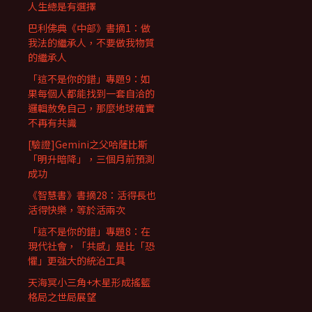
人生總是有選擇
巴利佛典《中部》書摘1：做
我法的繼承人，不要做我物質
的繼承人
「這不是你的錯」專題9：如
果每個人都能找到一套自洽的
邏輯赦免自己，那麼地球確實
不再有共識
[驗證]Gemini之父哈薩比斯
「明升暗降」，三個月前預測
成功
《智慧書》書摘28：活得長也
活得快樂，等於活兩次
「這不是你的錯」專題8：在
現代社會，「共感」是比「恐
懼」更強大的統治工具
天海冥小三角+木星形成搖籃
格局之世局展望