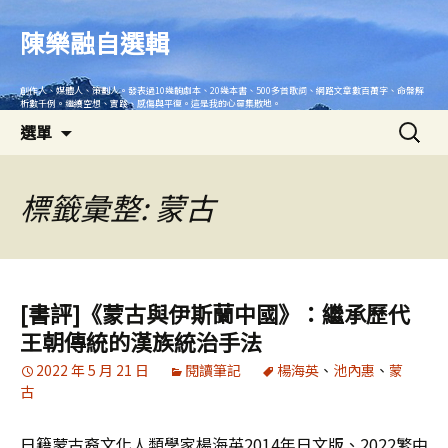
跳
至
陳樂融自選輯
主
要
創作人、媒體人、策劃人。發表過10幾齣劇本、20幾本書、500多首歌詞、網路文章數百萬字、命盤解
內
析數千例。繼續空想、實踐、感傷與平復。這是我的心靈集散地。
搜
容
選單
尋
關
鍵
標籤彙整: 蒙古
字:
[書評]《蒙古與伊斯蘭中國》：繼承歷代
王朝傳統的漢族統治手法
2022 年 5 月 21 日
閱讀筆記
楊海英
、
池內惠
、
蒙
古
日籍蒙古裔文化人類學家楊海英2014年日文版、2022繁中