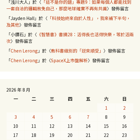
「
浅川大人
」於〈
「這不是你的錯」專題9：如果每個人都能找到
一套自洽的邏輯赦免自己，那麼地球確實不再有共識
〉發佈留言
「
Jayden Hall
」於〈
「科技始終來自於人性」，我來補下半句，
及其他
〉發佈留言
「
小鑽石
」於〈
《智慧書》書摘28：活得長也活得快樂，等於活兩
次
〉發佈留言
「
Chen Lerong
」於〈
教科書級別的「逆來順受」
〉發佈留言
「
Chen Lerong
」於〈
SpaceX上市盤解析
〉發佈留言
2026 年 8 月
一
二
三
四
五
六
日
1
2
3
4
5
6
7
8
9
10
11
12
13
14
15
16
17
18
19
20
21
22
23