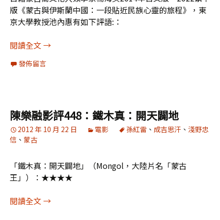
版《蒙古與伊斯蘭中國：一段貼近民族心靈的旅程》，東
京大學教授池內惠有如下評語:：
[書評]《蒙古與伊斯蘭中國》：繼承歷代王朝傳統
閱讀全文
→
發佈留言
陳樂融影評448：鐵木真：開天闢地
2012 年 10 月 22 日
電影
孫紅雷
、
成吉思汗
、
淺野忠
信
、
蒙古
「鐵木真：開天闢地」（Mongol，大陸片名「蒙古
王」）：★★★★
陳樂融影評448：鐵木真：開天闢地
閱讀全文
→