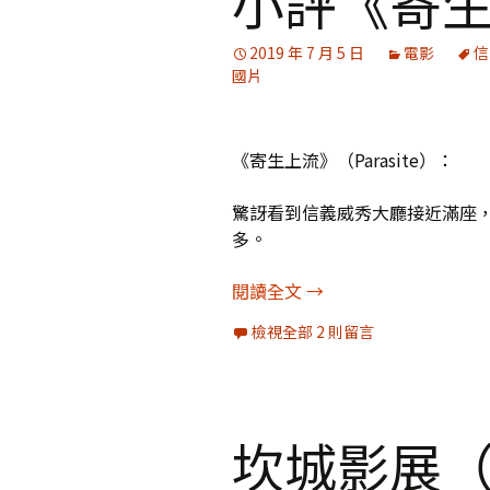
小評《寄
媒體專訪精選
2019 年 7 月 5 日
電影
信
國片
《寄生上流》（Parasite）：
驚訝看到信義威秀大廳接近滿座
多。
小評《寄生上流》
閱讀全文
→
檢視全部 2 則留言
坎城影展