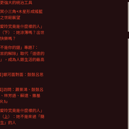
更強大的統治工具
冥小三角+木星形成搖籃
之世局展望
愛玲究竟是什麼樣的人」
（下）：她涼薄嗎？出世
快樂嗎？
不是你的錯」專題7：
苦的解除」取代「道德的
」，成為人類生活的最高
目]銀河面對面：鼓鼓呂思
輯]訪問：蕭景鴻、鼓鼓呂
、林芳語、蘇達、撒基
.fu
愛玲究竟是什麼樣的人」
（上）：她不是來過「簡
生」的人