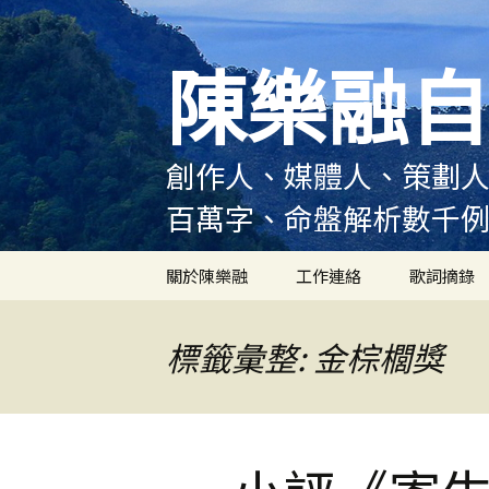
跳
至
陳樂融自
主
要
內
容
創作人、媒體人、策劃人
百萬字、命盤解析數千
關於陳樂融
工作連絡
歌詞摘錄
陳樂融履歷
標籤彙整: 金棕櫚獎
陳樂融大事記
陳樂融實體書出版紀錄
陳樂融舞台劇及音樂劇
作品演出紀錄