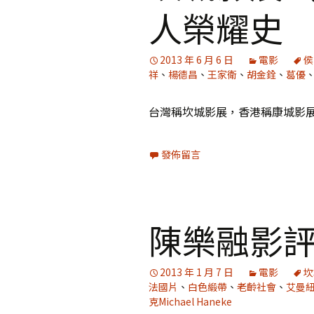
人榮耀史
2013 年 6 月 6 日
電影
侯
祥
、
楊德昌
、
王家衛
、
胡金銓
、
葛優
台灣稱坎城影展，香港稱康城影
發佈留言
陳樂融影評
2013 年 1 月 7 日
電影
坎
法國片
、
白色緞帶
、
老齡社會
、
艾曼紐麗
克Michael Haneke