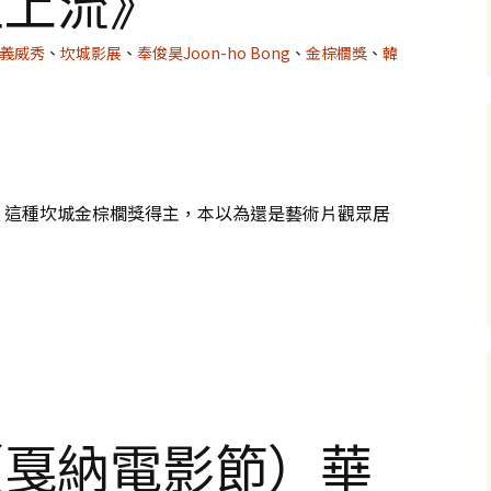
生上流》
義威秀
、
坎城影展
、
奉俊昊Joon-ho Bong
、
金棕櫚獎
、
韓
，這種坎城金棕櫚獎得主，本以為還是藝術片觀眾居
（戛納電影節）華