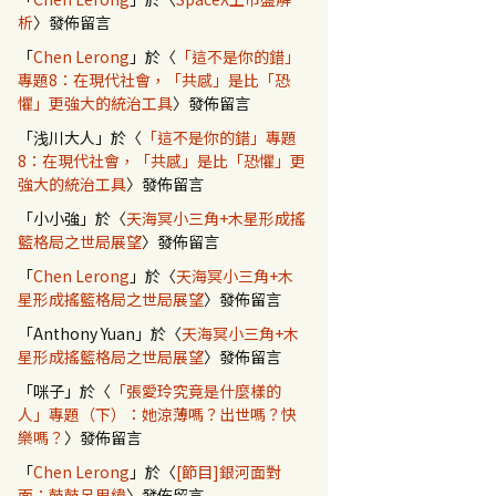
析
〉發佈留言
「
Chen Lerong
」於〈
「這不是你的錯」
專題8：在現代社會，「共感」是比「恐
懼」更強大的統治工具
〉發佈留言
「
浅川大人
」於〈
「這不是你的錯」專題
8：在現代社會，「共感」是比「恐懼」更
榮耀史
強大的統治工具
〉發佈留言
「
小小強
」於〈
天海冥小三角+木星形成搖
籃格局之世局展望
〉發佈留言
「
Chen Lerong
」於〈
天海冥小三角+木
星形成搖籃格局之世局展望
〉發佈留言
「
Anthony Yuan
」於〈
天海冥小三角+木
星形成搖籃格局之世局展望
〉發佈留言
「
咪子
」於〈
「張愛玲究竟是什麼樣的
人」專題（下）：她涼薄嗎？出世嗎？快
樂嗎？
〉發佈留言
「
Chen Lerong
」於〈
[節目]銀河面對
面：鼓鼓呂思緯
〉發佈留言