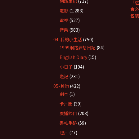
閱讀筆記
(717)
「這
會必
電影
(1,283)
包裝
電視
(527)
音樂
(583)
04-我的小生活
(750)
1999網路夢想日記
(84)
English Diary
(15)
小日子
(194)
遊記
(231)
05-其他
(432)
劇本
(1)
卡片圖
(39)
廣播節目
(203)
書帖手跡
(59)
照片
(77)