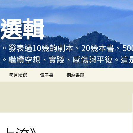
選輯
。發表過10幾齣劇本、20幾本書、5
例。繼續空想、實踐、感傷與平復。這
照片精選
電子書
網站書籤