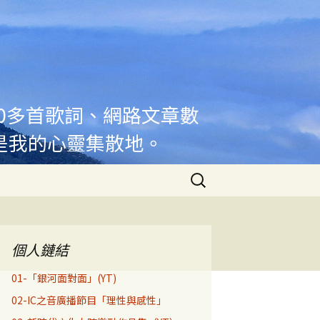
00多首歌詞、網路文章數
是我的心靈集散地。
搜
尋
關
鍵
字:
個人鏈結
01-「銀河面對面」(YT)
02-IC之音廣播節目「理性與感性」