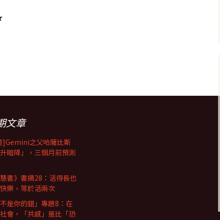
★
慕
期文章
證]Gemini之父哈薩比斯
升暗降」，三個月前預測
慧書》書摘28：活得長也
快樂，等於活兩次
不是你的錯」專題8：在
社會，「共感」是比「恐