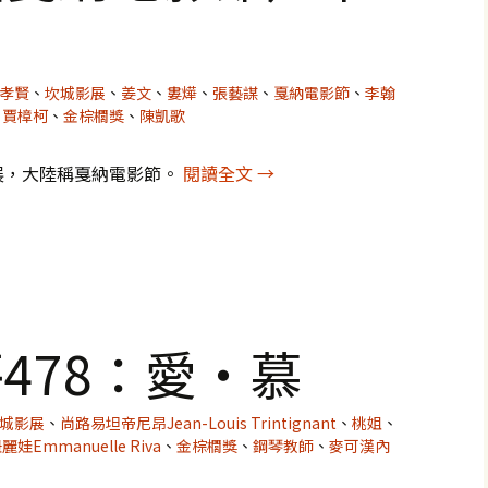
孝賢
、
坎城影展
、
姜文
、
婁燁
、
張藝謀
、
戛納電影節
、
李翰
、
賈樟柯
、
金棕櫚獎
、
陳凱歌
坎城影展（戛納電影節）華人
展，大陸稱戛納電影節。
閱讀全文
→
478：愛‧慕
城影展
、
尚路易坦帝尼昂Jean-Louis Trintignant
、
桃姐
、
娃Emmanuelle Riva
、
金棕櫚獎
、
鋼琴教師
、
麥可漢內