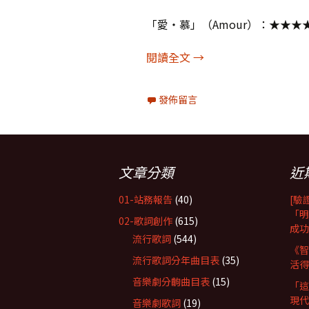
「愛‧慕」（Amour）：★★★
陳樂融影評478：愛‧
閱讀全文
→
發佈留言
文章分類
近
01-站務報告
(40)
[驗
「明
02-歌詞創作
(615)
成功
流行歌詞
(544)
《智
流行歌詞分年曲目表
(35)
活得
音樂劇分齣曲目表
(15)
「這
現代
音樂劇歌詞
(19)