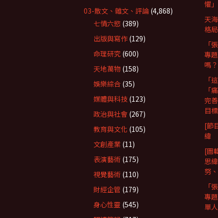
懼」
03-散文、雜文、評論
(4,868)
天海
七情六慾
(389)
格局
出版與寫作
(129)
「張
命理研究
(600)
專題
嗎？
天地萬物
(158)
「這
娛樂綜合
(35)
「痛
媒體與科技
(123)
完善
目標
政治與社會
(267)
[節
教育與文化
(105)
緯
文創產業
(11)
[圖
表演藝術
(175)
思緯
努、R
視覺藝術
(110)
「張
財經企管
(179)
專題
身心性靈
(545)
單人