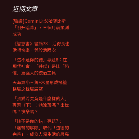
近期文章
[驗證]Gemini之父哈薩比斯
「明升暗降」，三個月前預測
成功
《智慧書》書摘28：活得長也
活得快樂，等於活兩次
「這不是你的錯」專題8：在
現代社會，「共感」是比「恐
懼」更強大的統治工具
天海冥小三角+木星形成搖籃
格局之世局展望
「張愛玲究竟是什麼樣的人」
專題（下）：她涼薄嗎？出世
嗎？快樂嗎？
「這不是你的錯」專題7：
「痛苦的解除」取代「道德的
完善」，成為人類生活的最高