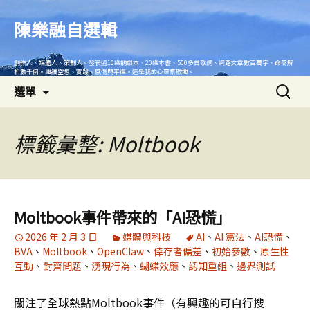
跳
至
陳樂融自選輯
主
要
創作人、媒體人、策劃人。發表過10幾齣劇本、20幾本書、500多首歌詞、網路文章數百萬字、命盤解
內
析數千例。繼續空想、實踐、感傷與平復。這是我的心靈集散地。
搜
容
選單
尋
關
鍵
標籤彙整: Moltbook
字:
Moltbook事件帶來的「AI恐慌」
2026 年 2 月 3 日
媒體與科技
AI
、
AI 憲法
、
AI恐慌
、
BVA
、
Moltbook
、
OpenClaw
、
倖存者偏差
、
初始參數
、
原生性
互動
、
對齊問題
、
湧現行為
、
蝴蝶效應
、
認知重組
、
邊界測試
關注了全球熱點Moltbook事件（有興趣的可自行搜