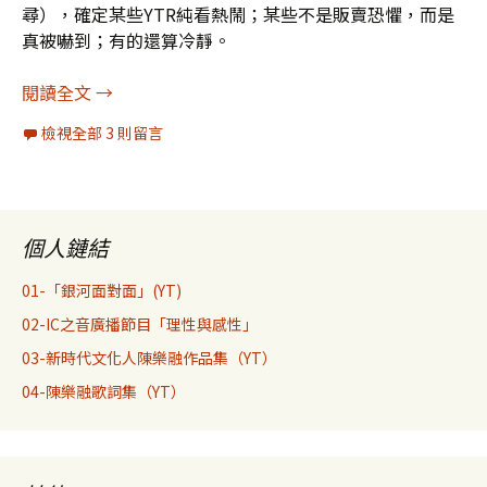
尋），確定某些YTR純看熱鬧；某些不是販賣恐懼，而是
真被嚇到；有的還算冷靜。
Moltbook事件帶來的「AI恐慌」
閱讀全文
→
檢視全部 3 則留言
個人鏈結
01-「銀河面對面」(YT)
02-IC之音廣播節目「理性與感性」
03-新時代文化人陳樂融作品集（YT）
04-陳樂融歌詞集（YT）