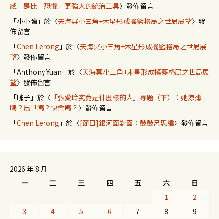
感」是比「恐懼」更強大的統治工具
〉發佈留言
「
小小強
」於〈
天海冥小三角+木星形成搖籃格局之世局展望
〉發
佈留言
「
Chen Lerong
」於〈
天海冥小三角+木星形成搖籃格局之世局展
望
〉發佈留言
「
Anthony Yuan
」於〈
天海冥小三角+木星形成搖籃格局之世局展
望
〉發佈留言
「
咪子
」於〈
「張愛玲究竟是什麼樣的人」專題（下）：她涼薄
嗎？出世嗎？快樂嗎？
〉發佈留言
「
Chen Lerong
」於〈
[節目]銀河面對面：鼓鼓呂思緯
〉發佈留言
2026 年 8 月
一
二
三
四
五
六
日
1
2
3
4
5
6
7
8
9