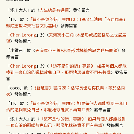
「
浅川大人
」於〈
人生總是有選擇
〉發佈留言
「
TK
」於〈
「這不是你的錯」專題10：1968 年法國「五月風暴」
徹底重塑歐美社會文化基因
〉發佈留言
「
Chen Lerong
」於〈
天海冥小三角+木星形成搖籃格局之世局展
望
〉發佈留言
「
小鑽石
」於〈
天海冥小三角+木星形成搖籃格局之世局展望
〉發
佈留言
「
Chen Lerong
」於〈
「這不是你的錯」專題9：如果每個人都能
找到一套自洽的邏輯赦免自己，那麼地球確實不再有共識
〉發佈留
言
「
coco
」於〈
《智慧書》書摘28：活得長也活得快樂，等於活兩
次
〉發佈留言
「
TK
」於〈
「這不是你的錯」專題9：如果每個人都能找到一套自
洽的邏輯赦免自己，那麼地球確實不再有共識
〉發佈留言
「
浅川大人
」於〈
「這不是你的錯」專題9：如果每個人都能找到
一套自洽的邏輯赦免自己，那麼地球確實不再有共識
〉發佈留言