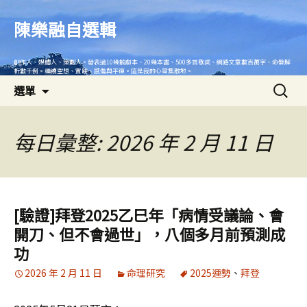
跳
至
陳樂融自選輯
主
要
創作人、媒體人、策劃人。發表過10幾齣劇本、20幾本書、500多首歌詞、網路文章數百萬字、命盤解
內
析數千例。繼續空想、實踐、感傷與平復。這是我的心靈集散地。
搜
容
選單
尋
關
鍵
每日彙整: 2026 年 2 月 11 日
字:
[驗證]拜登2025乙巳年「病情受議論、會
開刀、但不會過世」，八個多月前預測成
功
2026 年 2 月 11 日
命理研究
2025運勢
、
拜登