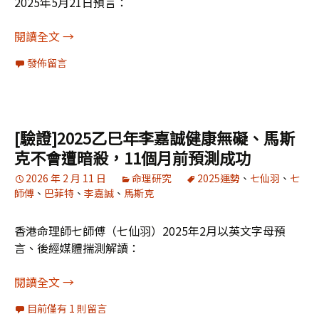
2025年5月21日預言：
[驗證]拜登2025乙巳年「病情受議論、會開刀、
閱讀全文
→
發佈留言
[驗證]2025乙巳年李嘉誠健康無礙、馬斯
克不會遭暗殺，11個月前預測成功
2026 年 2 月 11 日
命理研究
2025運勢
、
七仙羽
、
七
師傅
、
巴菲特
、
李嘉誠
、
馬斯克
香港命理師七師傅（七仙羽）2025年2月以英文字母預
言、後經媒體揣測解讀：
[驗證]2025乙巳年李嘉誠健康無礙、馬斯克不會遭
閱讀全文
→
目前僅有 1 則留言