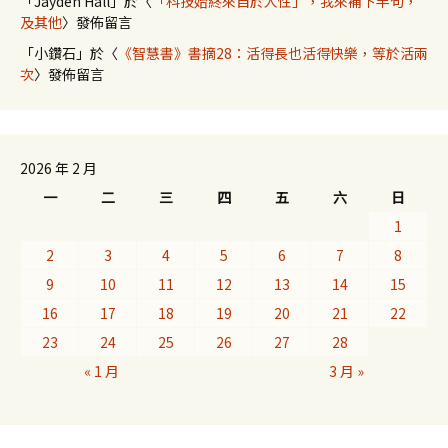
「
Jayden Hall
」於〈
「科技始終來自於人性」，我來補下半句，
及其他
〉發佈留言
「
小鑽石
」於〈
《智慧書》書摘28：活得長也活得快樂，等於活兩
次
〉發佈留言
2026 年 2 月
一
二
三
四
五
六
日
1
2
3
4
5
6
7
8
9
10
11
12
13
14
15
16
17
18
19
20
21
22
23
24
25
26
27
28
« 1 月
3 月 »