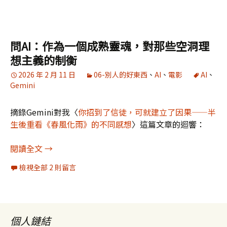
問AI：作為一個成熟靈魂，對那些空洞理
想主義的制衡
2026 年 2 月 11 日
06-別人的好東西
、
AI
、
電影
AI
、
Gemini
摘錄Gemini對我〈
你招到了信徒，可就建立了因果——半
生後重看《春風化雨》的不同感想
〉這篇文章的迴響：
問AI：作為一個成熟靈魂，對那些空洞理想主義的
閱讀全文
→
檢視全部 2 則留言
個人鏈結