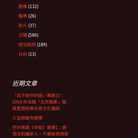
圖像
(132)
報導
(26)
影片
(37)
文摘
(586)
短句與詩
(189)
社群
(13)
近期文章
「這不是你的錯」專題10：
1968 年法國「五月風暴」徹
底重塑歐美社會文化基因
人生總是有選擇
巴利佛典《中部》書摘1：做
我法的繼承人，不要做我物質