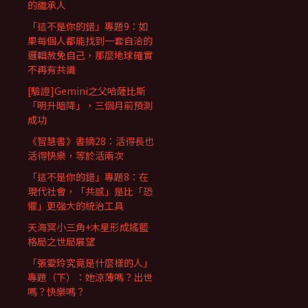
的繼承人
「這不是你的錯」專題9：如
果每個人都能找到一套自洽的
邏輯赦免自己，那麼地球確實
不再有共識
[驗證]Gemini之父哈薩比斯
「明升暗降」，三個月前預測
成功
《智慧書》書摘28：活得長也
活得快樂，等於活兩次
「這不是你的錯」專題8：在
現代社會，「共感」是比「恐
懼」更強大的統治工具
天海冥小三角+木星形成搖籃
格局之世局展望
「張愛玲究竟是什麼樣的人」
專題（下）：她涼薄嗎？出世
嗎？快樂嗎？