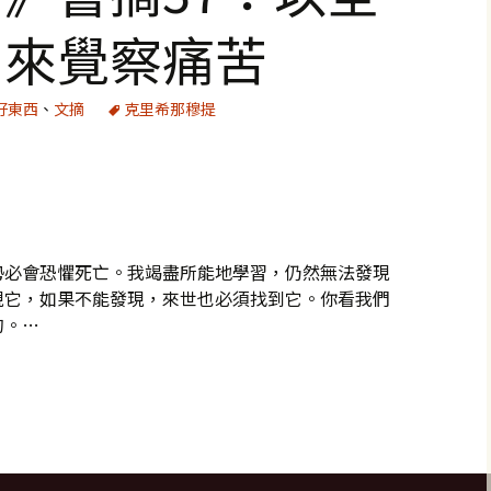
力來覺察痛苦
好東西
、
文摘
克里希那穆提
勢必會恐懼死亡。我竭盡所能地學習，仍然無法發現
現它，如果不能發現，來世也必須找到它。你看我們
的。…
：以全部的注意力來覺察痛苦