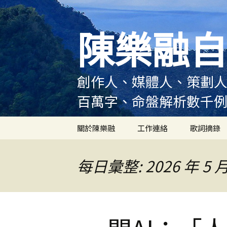
跳
至
陳樂融自
主
要
內
容
創作人、媒體人、策劃人
百萬字、命盤解析數千
關於陳樂融
工作連絡
歌詞摘錄
陳樂融履歷
每日彙整: 2026 年 5 月
陳樂融大事記
陳樂融實體書出版紀錄
陳樂融舞台劇及音樂劇
作品演出紀錄