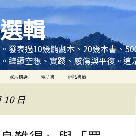
選輯
。發表過10幾齣劇本、20幾本書、5
例。繼續空想、實踐、感傷與平復。這
照片精選
電子書
網站書籤
 10 日