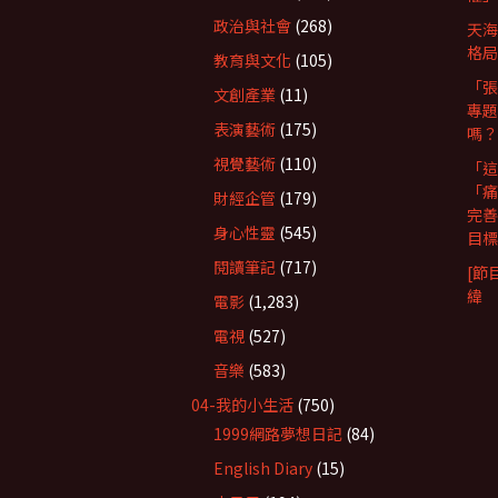
政治與社會
(268)
天海
格局
教育與文化
(105)
「張
文創產業
(11)
專題
表演藝術
(175)
嗎？
視覺藝術
(110)
「這
「痛
財經企管
(179)
完善
身心性靈
(545)
目標
閱讀筆記
(717)
[節
緯
電影
(1,283)
電視
(527)
音樂
(583)
04-我的小生活
(750)
1999網路夢想日記
(84)
English Diary
(15)