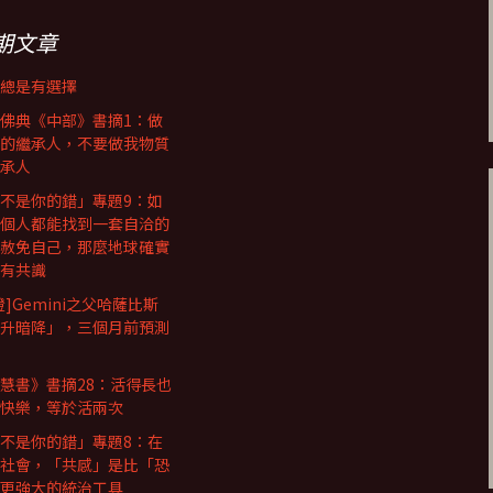
期文章
總是有選擇
佛典《中部》書摘1：做
的繼承人，不要做我物質
承人
不是你的錯」專題9：如
個人都能找到一套自洽的
赦免自己，那麼地球確實
有共識
證]Gemini之父哈薩比斯
升暗降」，三個月前預測
慧書》書摘28：活得長也
快樂，等於活兩次
不是你的錯」專題8：在
社會，「共感」是比「恐
更強大的統治工具