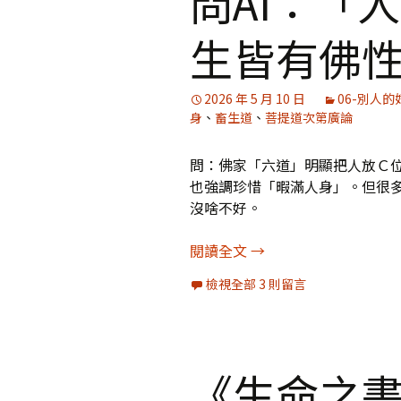
問AI：「
生皆有佛
媒體專訪精選
2026 年 5 月 10 日
06-別人的
身
、
畜生道
、
菩提道次第廣論
問：佛家「六道」明顯把人放Ｃ
也強調珍惜「暇滿人身」。但很
沒啥不好。
問AI：「人身難得」與
閱讀全文
→
檢視全部 3 則留言
《生命之書