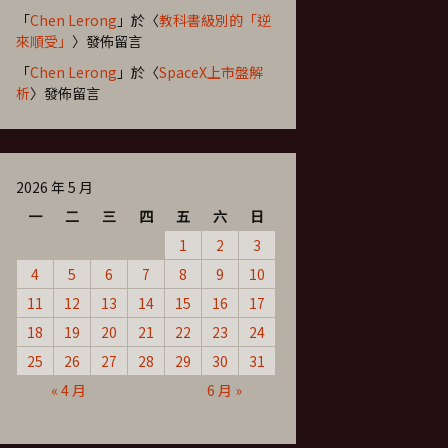
「
Chen Lerong
」於〈
教科書級別的「逆
來順受」
〉發佈留言
「
Chen Lerong
」於〈
SpaceX上市盤解
析
〉發佈留言
2026 年 5 月
一
二
三
四
五
六
日
1
2
3
4
5
6
7
8
9
10
11
12
13
14
15
16
17
18
19
20
21
22
23
24
25
26
27
28
29
30
31
« 4 月
6 月 »