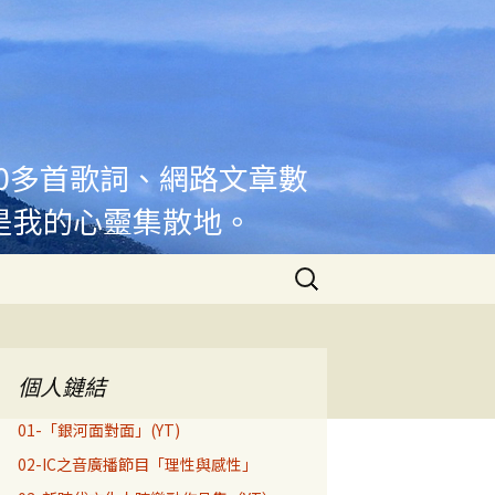
00多首歌詞、網路文章數
是我的心靈集散地。
搜
尋
關
鍵
字:
個人鏈結
01-「銀河面對面」(YT)
02-IC之音廣播節目「理性與感性」