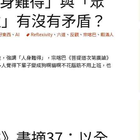
人身難得」與「眾
性」有沒有矛盾？
好東西
、
AI
Reflexivity
、
六道
、
反觀
、
宗喀巴
、
暇滿人
位，強調「人身難得」，宗喀巴《菩提道次第廣論》
多人覺得下輩子變成狗啊貓啊不花腦筋不用上班，也
「眾生皆有佛性」有沒有矛盾？
》書摘37：以全