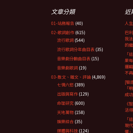
文章分類
近
01-站務報告
(40)
人生
02-歌詞創作
(615)
巴利
我法
流行歌詞
(544)
的繼
流行歌詞分年曲目表
(35)
「這
音樂劇分齣曲目表
(15)
果每
邏輯
音樂劇歌詞
(19)
不再
03-散文、雜文、評論
(4,869)
[驗
七情六慾
(389)
「明
出版與寫作
(129)
成功
命理研究
(600)
《智
活得
天地萬物
(158)
「這
娛樂綜合
(35)
現代
媒體與科技
(124)
懼」