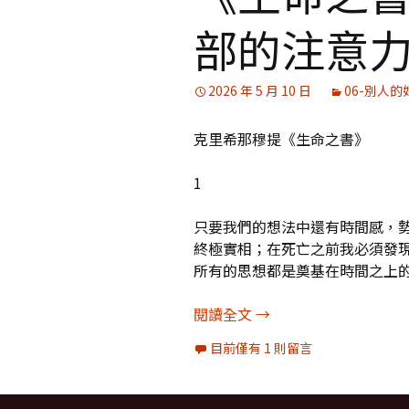
部的注意
2026 年 5 月 10 日
06-別人的
克里希那穆提《生命之書》
1
只要我們的想法中還有時間感，
終極實相；在死亡之前我必須發
所有的思想都是奠基在時間之上
《生命之書》書摘37
閱讀全文
→
目前僅有 1 則留言