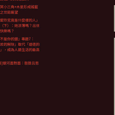
冥小三角+木星形成搖籃
之世局展望
愛玲究竟是什麼樣的人」
（下）：她涼薄嗎？出世
快樂嗎？
不是你的錯」專題7：
苦的解除」取代「道德的
」，成為人類生活的最高
目]銀河面對面：鼓鼓呂思