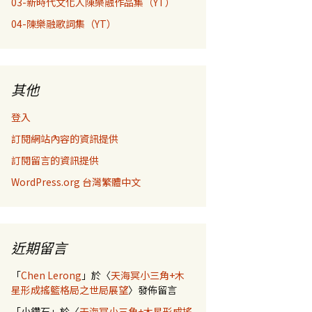
03-新時代文化人陳樂融作品集（YT）
04-陳樂融歌詞集（YT）
其他
登入
訂閱網站內容的資訊提供
訂閱留言的資訊提供
WordPress.org 台灣繁體中文
近期留言
「
Chen Lerong
」於〈
天海冥小三角+木
星形成搖籃格局之世局展望
〉發佈留言
「
小鑽石
」於〈
天海冥小三角+木星形成搖