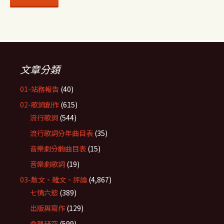
文章分類
01-站務報告
(40)
02-歌詞創作
(615)
流行歌詞
(544)
流行歌詞分年曲目表
(35)
音樂劇分齣曲目表
(15)
音樂劇歌詞
(19)
03-散文、雜文、評論
(4,867)
七情六慾
(389)
出版與寫作
(129)
命理研究
(599)