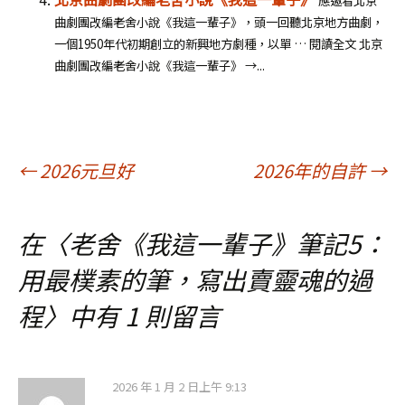
應邀看北京
曲劇團改編老舍小說《我這一輩子》，頭一回聽北京地方曲劇，
一個1950年代初期創立的新興地方劇種，以單 … 閱讀全文 北京
曲劇團改編老舍小說《我這一輩子》 →...
文
←
2026元旦好
2026年的自許
→
章
在〈
老舍《我這一輩子》筆記5：
用最樸素的筆，寫出賣靈魂的過
導
程
〉中有 1 則留言
覽
2026 年 1 月 2 日上午 9:13