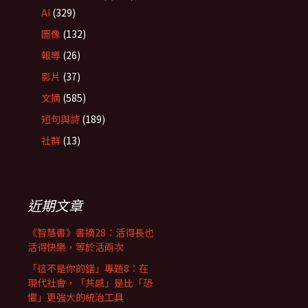
AI
(329)
圖像
(132)
報導
(26)
影片
(37)
文摘
(585)
短句與詩
(189)
社群
(13)
近期文章
《智慧書》書摘28：活得長也
活得快樂，等於活兩次
「這不是你的錯」專題8：在
現代社會，「共感」是比「恐
懼」更強大的統治工具