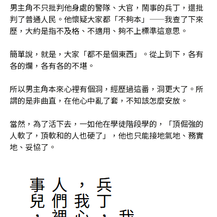
男主角不只批判他身處的警隊、大官，鬧事的兵丁，還批
判了普通人民。他懷疑大家都「不夠本」——我查了下來
歷，大約是指不及格、不適用、夠不上標準這意思。
簡單說，就是，大家「都不是個東西」。從上到下，各有
各的爛，各有各的不堪。
所以男主角本來心裡有個洞，經歷過這番，洞更大了。所
謂的是非曲直，在他心中亂了套，不知該怎麼安放。
當然，為了活下去，一如他在學徒階段學的，「頂倔強的
人軟了，頂軟和的人也硬了」，他也只能接地氣地、務實
地、妥協了。