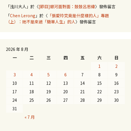
「
浅川大人
」於〈
[節目]銀河面對面：鼓鼓呂思緯
〉發佈留言
「
Chen Lerong
」於〈
「張愛玲究竟是什麼樣的人」專題
（上）：她不是來過「簡單人生」的人
〉發佈留言
2026 年 8 月
一
二
三
四
五
六
日
1
2
3
4
5
6
7
8
9
10
11
12
13
14
15
16
17
18
19
20
21
22
23
24
25
26
27
28
29
30
31
« 7 月