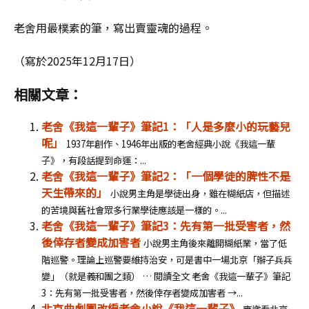
老舍用最樸素的筆，寫出賣靈魂的過程。
（寫於2025年12月17日）
相關文章：
老舍《我這一輩子》筆記1：「人是多麼小的玩藝兒
呢」
1937年創作、1946年出版的老舍經典小說《我這一輩
子》，有段話提到命運：...
老舍《我這一輩子》筆記2：「一個學徒的脾性不是
天生帶來的」
小說男主角是學徒出身，雖在糊紙店，但描述
的苦境與舊社會眾多行業學徒應該是一樣的。...
老舍《我這一輩子》筆記3：先有第一批受害者，然
後倖存者變成加害者
小說男主角後來離開糊紙業，當了低
階巡警。理論上巡警要維持治安，可是書中一場北京「辮子兵兵
變」（就是義和團之類） … 閱讀全文 老舍《我這一輩子》筆記
3：先有第一批受害者，然後倖存者變成加害者 →...
北京曲劇團改編老舍小說《我這一輩子》