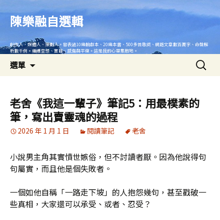
跳
至
陳樂融自選輯
主
要
創作人、媒體人、策劃人。發表過10幾齣劇本、20幾本書、500多首歌詞、網路文章數百萬字、命盤解
內
析數千例。繼續空想、實踐、感傷與平復。這是我的心靈集散地。
搜
容
選單
尋
關
鍵
老舍《我這一輩子》筆記5：用最樸素的
字:
筆，寫出賣靈魂的過程
2026 年 1 月 1 日
閱讀筆記
老舍
小說男主角其實憤世嫉俗，但不討讀者厭。因為他說得句
句屬實，而且他是個失敗者。
一個如他自稱「一路走下坡」的人抱怨幾句，甚至戳破一
些真相，大家還可以承受、或者、忍受？