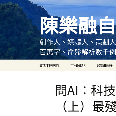
跳
至
陳樂融自
主
要
內
容
創作人、媒體人、策劃人
百萬字、命盤解析數千
關於陳樂融
工作連絡
歌詞摘錄
陳樂融履歷
問AI：科
陳樂融大事記
（上）最
陳樂融實體書出版紀錄
陳樂融舞台劇及音樂劇
作品演出紀錄