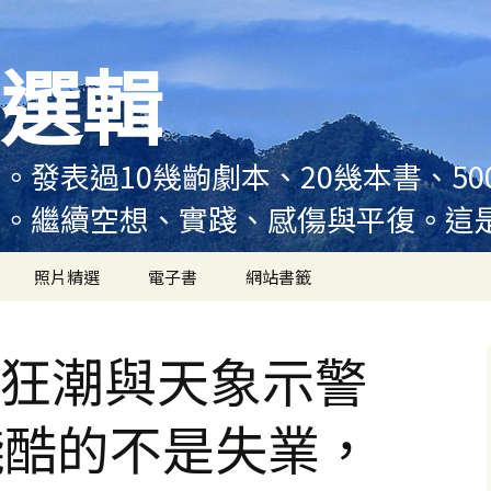
選輯
。發表過10幾齣劇本、20幾本書、5
例。繼續空想、實踐、感傷與平復。這
照片精選
電子書
網站書籤
技狂潮與天象示警
殘酷的不是失業，