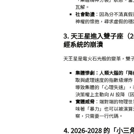
瓦解。
社會動盪
：因為分不清真假
神權的懷抱，尋求虛假的穩
3. 天王星進入雙子座（2
經系統的崩潰
天王星是電火石光般的變革，雙
集體慘劇：人類大腦的「降
取與處理速度的指數級爆炸
導致集體的「心理失速」，
決策權上主動向 AI 投降
實體威脅
：端對端的物理世
味著「暴力」也可以被演算
察，只需要一行代碼。
4. 2026-2028 的