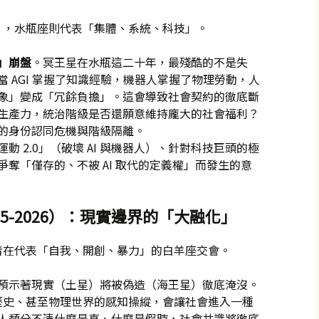
」，水瓶座則代表「集體、系統、科技」。
」崩盤
。冥王星在水瓶這二十年，最殘酷的不是失
 AGI 掌握了知識經驗，機器人掌握了物理勞動，人
象」變成「冗餘負擔」。這會導致社會契約的徹底斷
生產力，統治階級是否還願意維持龐大的社會福利？
的身份認同危機與階級隔離。
動 2.0」（破壞 AI 與機器人）、針對科技巨頭的極
奪「僅存的、不被 AI 取代的定義權」而發生的意
25-2026）：現實邊界的「大融化」
者在代表「自我、開創、暴力」的白羊座交會。
預示著現實（土星）將被偽造（海王星）徹底淹沒。
的虛假歷史、甚至物理世界的感知操縱，會讓社會進入一種
人類分不清什麼是真、什麼是假時，社會共識將徹底