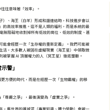
中往往意味著「效率」。
子）、海王（白羊）形成和諧連結時，科技進步會以
」的高效率推進。這不是人類的福利，而是系統的最
樣，毫無阻礙地收割掉所有低效的崗位、低效的制度、甚
可能會經歷一次「生存權的重新定義」。我們可能被
生活，大多數人被困在虛擬現實（海王星）中領取微
被掌握 AI 頂層權力的人（冥王星）徹底壟斷。
實示警」
個更方便的時代，而是在經歷一次「生物霸權」的移
為「尊嚴之爭」，最後演變為「虛實之爭」。
啟動年，舊世界的護城河（專業知識、體力勞動）會被一