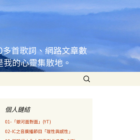
00多首歌詞、網路文章數
是我的心靈集散地。
搜
尋
關
鍵
字:
個人鏈結
01-「銀河面對面」(YT)
02-IC之音廣播節目「理性與感性」