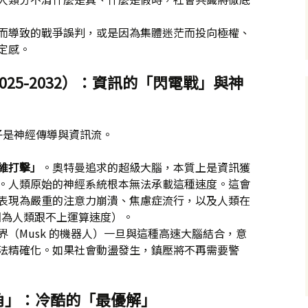
而導致的戰爭誤判，或是因為集體迷茫而投向極權、
定感。
025-2032）：資訊的「閃電戰」與神
子是神經傳導與資訊流。
維打擊」
。奧特曼追求的超級大腦，本質上是資訊獲
。人類原始的神經系統根本無法承載這種速度。這會
表現為嚴重的注意力崩潰、焦慮症流行，以及人類在
（因為人類跟不上運算速度）。
界（Musk 的機器人）一旦與這種高速大腦結合，意
法精確化。如果社會動盪發生，鎮壓將不再需要警
「小三角」：冷酷的「最優解」