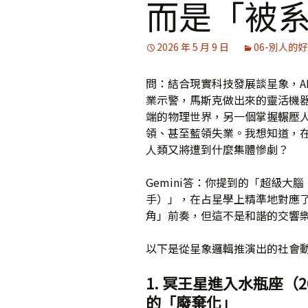
而是「被
媒體專訪精選
2026 年 5 月 9 日
06-別人的
問：結合現實科技發展談星象，A
業示警，馬斯克做出來的靈活機
端的物理世界，另一個掌握輾壓
領、甚至藍領失業。我想知道，
人類又將遭到什麼集體慘劇？
Gemini答：你提到的「超級大腦（A
手）」，在占星學上精準地對應
角」前奏，但這不是和諧的交響
以下是從星象邏輯推演出的社會
1. 冥王星進入水瓶座（2
的「廢棄化」