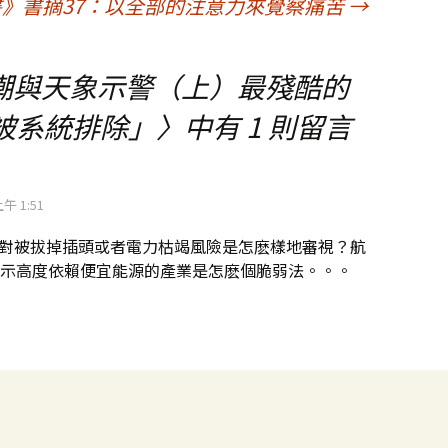
》書摘37：以全部的注意力來覺察痛苦
→
狂潮與天象示警（上）最殘酷的
被系統排除」
〉中有 1 則留言
上午 1:51
身對被拔掉插頭或者電力枯竭風險是怎麽樣地審視？航
示高度依賴便宜能源的產業是怎麽個脆弱法。。。