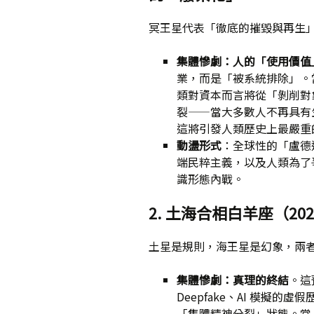
冥王星代表「徹底的摧毀與再生
集體慘劇：人的「使用價值
業，而是「被系統排除」。當
類對資本而言將從「剝削對
裂——當大多數人不再具有
這將引發人類歷史上最嚴重
動盪形式
：全球性的「盧德運
端民粹主義，以及人類為了爭
識形態內戰。
2. 土海合相白羊座（20
土星是規則，海王星是幻象，兩
集體慘劇：真理的終結
。這
Deepfake、AI 模擬
「集體精神分裂」狀態。當