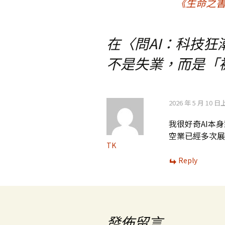
《生命之書
章
在〈
問AI：科技
導
不是失業，而是「
覽
2026 年 5 月 10 日
我很好奇AI本
空業已經多次展
TK
Reply
發佈留言