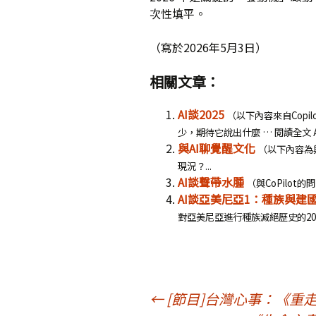
次性填平。
（寫於2026年5月3日）
相關文章：
AI談2025
（以下內容來自Copi
少，期待它說出什麼 … 閱讀全文 AI談
與AI聊覺醒文化
（以下內容為與
現況？...
AI談聲帶水腫
（與CoPilot的問
AI談亞美尼亞1：種族與建
對亞美尼亞進行種族滅絕歷史的2016
文
←
[節目]台灣心事：《重