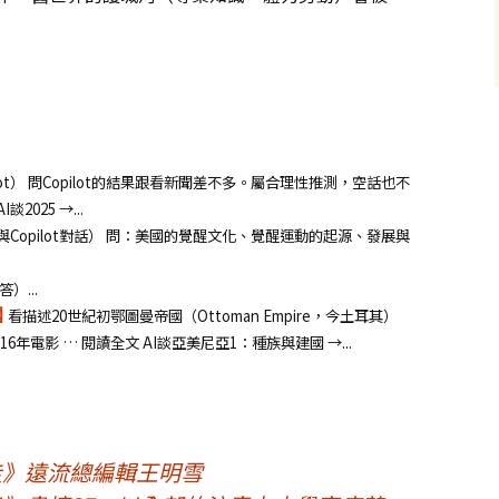
lot） 問Copilot的結果跟看新聞差不多。屬合理性推測，空話也不
2025 →...
Copilot對話） 問：美國的覺醒文化、覺醒運動的起源、發展與
答）...
國
看描述20世紀初鄂圖曼帝國（Ottoman Empire，今土耳其）
年電影 … 閱讀全文 AI談亞美尼亞1：種族與建國 →...
走》遠流總編輯王明雪