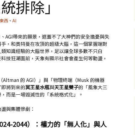
系統排除」
好東西
、
AI
I、AGI帶來的願景，遮蓋不了大神們的安全擔憂與失
器手，和奧特曼在攻頂的超級大腦，這一個掌握端對
人類知識經驗的大腦世界，足以讓全球多數不只白
在科技狂潮面前，天象有顯示社會會產生何等動盪，
ltman 的 AGI）」與「物理終端（Musk 的機器
了即將到來的
冥王星水瓶
與
天王星雙子
的「風象大三
樂，而是一場毀滅性的「系統格式化」。
動盪與集體慘劇：
024-2044）：權力的「無人化」與人