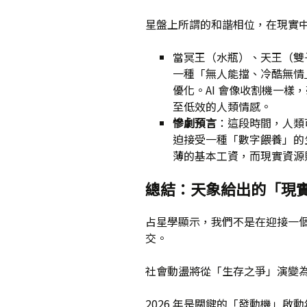
星盤上所謂的和諧相位，在現實
當冥王（水瓶）、天王（雙
一種「無人能擋、冷酷無情
優化。AI 會像收割機一
至低效的人類情感。
慘劇預言
：這段時間，人類
迫接受一種「數字餵養」的
薄的基本工資，而現實資源則
總結：天象給出的「現
占星學顯示，我們不是在迎接一
交。
社會動盪將從「生存之爭」演變
2026 年是關鍵的「發動機」