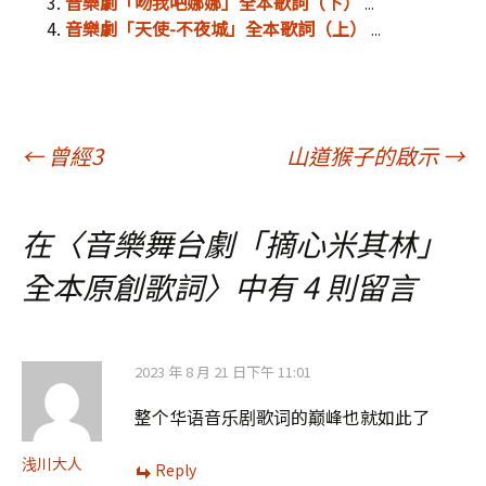
音樂劇「吻我吧娜娜」全本歌詞（下）
...
音樂劇「天使-不夜城」全本歌詞（上）
...
文
←
曾經3
山道猴子的啟示
→
章
在〈
音樂舞台劇「摘心米其林」
全本原創歌詞
〉中有 4 則留言
導
覽
2023 年 8 月 21 日下午 11:01
整个华语音乐剧歌词的巅峰也就如此了
浅川大人
Reply