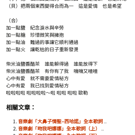
（貝）把兩個東西變得合而為一 這是愛情 也是希望
（合）
加一點鹽 紀念淚水與辛勞
加一點糖 珍惜微笑與擁抱
加一點油 難過的事讓它順利通過
加一點火 讓乾枯的日子重新發燙
柴米油鹽醬醋茶 誰能躲得過 誰能放得下
柴米油鹽醬醋茶 有你有了我 嘰嘰又喳喳
心中有愛 就不需要愛情秘方
心中有愛 我已找到愛情秘方
啦啦啦啦 啦啦啦啦～啦 啦啦 啦啦 歐勒
相關文章：
音樂劇「大鼻子情聖–西哈諾」全本歌詞
...
音樂劇「吻我吧娜娜」全本歌詞（上）
...