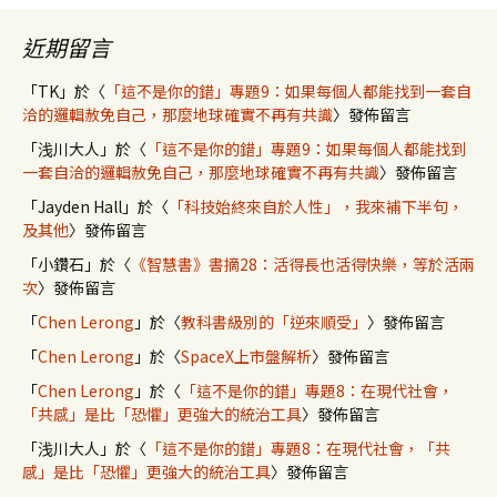
近期留言
「
TK
」於〈
「這不是你的錯」專題9：如果每個人都能找到一套自
洽的邏輯赦免自己，那麼地球確實不再有共識
〉發佈留言
「
浅川大人
」於〈
「這不是你的錯」專題9：如果每個人都能找到
一套自洽的邏輯赦免自己，那麼地球確實不再有共識
〉發佈留言
「
Jayden Hall
」於〈
「科技始終來自於人性」，我來補下半句，
及其他
〉發佈留言
「
小鑽石
」於〈
《智慧書》書摘28：活得長也活得快樂，等於活兩
次
〉發佈留言
「
Chen Lerong
」於〈
教科書級別的「逆來順受」
〉發佈留言
「
Chen Lerong
」於〈
SpaceX上市盤解析
〉發佈留言
「
Chen Lerong
」於〈
「這不是你的錯」專題8：在現代社會，
「共感」是比「恐懼」更強大的統治工具
〉發佈留言
「
浅川大人
」於〈
「這不是你的錯」專題8：在現代社會，「共
感」是比「恐懼」更強大的統治工具
〉發佈留言