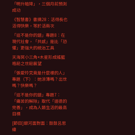
「明升暗降」，三個月前預測
成功
《智慧書》書摘28：活得長也
活得快樂，等於活兩次
「這不是你的錯」專題8：在
現代社會，「共感」是比「恐
懼」更強大的統治工具
天海冥小三角+木星形成搖籃
格局之世局展望
「張愛玲究竟是什麼樣的人」
專題（下）：她涼薄嗎？出世
嗎？快樂嗎？
「這不是你的錯」專題7：
「痛苦的解除」取代「道德的
完善」，成為人類生活的最高
目標
[節目]銀河面對面：鼓鼓呂思
緯