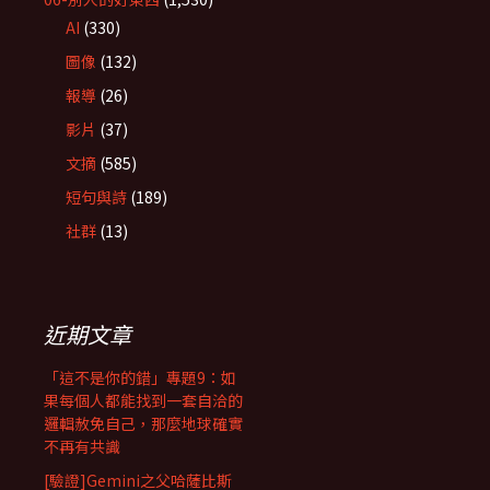
AI
(330)
圖像
(132)
報導
(26)
影片
(37)
文摘
(585)
短句與詩
(189)
社群
(13)
近期文章
「這不是你的錯」專題9：如
果每個人都能找到一套自洽的
邏輯赦免自己，那麼地球確實
不再有共識
[驗證]Gemini之父哈薩比斯