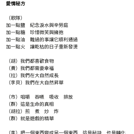
愛情秘方
（歌隊）
加一點鹽 紀念淚水與辛勞庭
加一點糖 珍惜微笑與擁抱
加一點油 難過的事讓它順利通過
加一點火 讓乾枯的日子重新發燙
（胡）我們都喜歡食物
（費）我們都需要幸福
（拉）我們在大自然成長
（李貝）我們在大自然昇華
（市）咀嚼 吞嚥 吸收 排放
（群）這是生命的真相
（胡拉）煎 煮 炒 炸
（群）就是遊戲的精華
（李）把一個東西變成另一個東西 這是秘訣 也是轉化