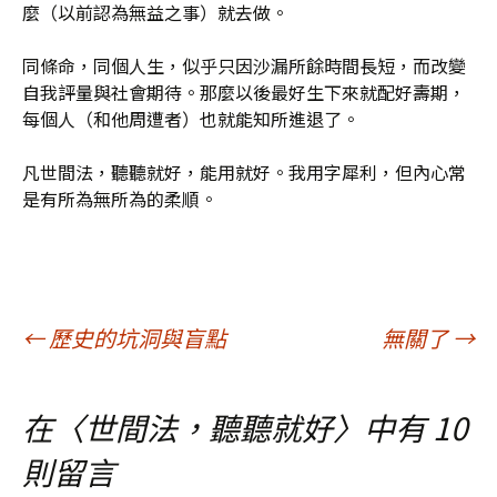
麼（以前認為無益之事）就去做。
同條命，同個人生，似乎只因沙漏所餘時間長短，而改變
自我評量與社會期待。那麼以後最好生下來就配好壽期，
每個人（和他周遭者）也就能知所進退了。
凡世間法，聽聽就好，能用就好。我用字犀利，但內心常
是有所為無所為的柔順。
文
←
歷史的坑洞與盲點
無關了
→
章
在〈
世間法，聽聽就好
〉中有 10
則留言
導