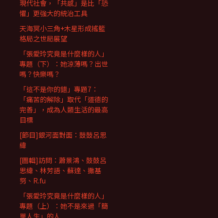
現代社會，「共感」是比「恐
懼」更強大的統治工具
天海冥小三角+木星形成搖籃
格局之世局展望
「張愛玲究竟是什麼樣的人」
專題（下）：她涼薄嗎？出世
嗎？快樂嗎？
「這不是你的錯」專題7：
「痛苦的解除」取代「道德的
完善」，成為人類生活的最高
目標
[節目]銀河面對面：鼓鼓呂思
緯
[圖輯]訪問：蕭景鴻、鼓鼓呂
思緯、林芳語、蘇達、撒基
努、R.fu
「張愛玲究竟是什麼樣的人」
專題（上）：她不是來過「簡
單人生」的人