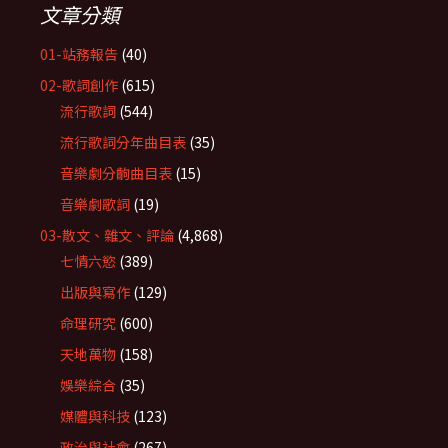
文章分類
01-站務報告
(40)
02-歌詞創作
(615)
流行歌詞
(544)
流行歌詞分年曲目表
(35)
音樂劇分齣曲目表
(15)
音樂劇歌詞
(19)
03-散文、雜文、評論
(4,868)
七情六慾
(389)
出版與寫作
(129)
命理研究
(600)
天地萬物
(158)
娛樂綜合
(35)
媒體與科技
(123)
政治與社會
(267)