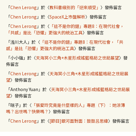
「
Chen Lerong
」於〈
教科書級別的「逆來順受」
〉發佈留言
「
Chen Lerong
」於〈
SpaceX上市盤解析
〉發佈留言
「
Chen Lerong
」於〈
「這不是你的錯」專題8：在現代社會，
「共感」是比「恐懼」更強大的統治工具
〉發佈留言
「
浅川大人
」於〈
「這不是你的錯」專題8：在現代社會，「共
感」是比「恐懼」更強大的統治工具
〉發佈留言
「
小小強
」於〈
天海冥小三角+木星形成搖籃格局之世局展望
〉發
佈留言
「
Chen Lerong
」於〈
天海冥小三角+木星形成搖籃格局之世局展
望
〉發佈留言
「
Anthony Yuan
」於〈
天海冥小三角+木星形成搖籃格局之世局展
望
〉發佈留言
「
咪子
」於〈
「張愛玲究竟是什麼樣的人」專題（下）：她涼薄
嗎？出世嗎？快樂嗎？
〉發佈留言
「
Chen Lerong
」於〈
[節目]銀河面對面：鼓鼓呂思緯
〉發佈留言