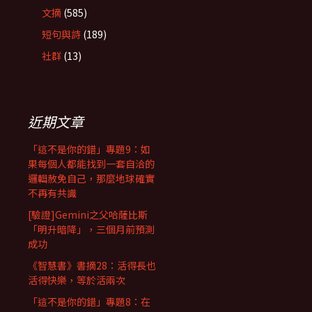
文摘
(585)
短句與詩
(189)
社群
(13)
近期文章
「這不是你的錯」專題9：如
果每個人都能找到一套自洽的
邏輯赦免自己，那麼地球確實
不再有共識
[驗證]Gemini之父哈薩比斯
「明升暗降」，三個月前預測
成功
《智慧書》書摘28：活得長也
活得快樂，等於活兩次
「這不是你的錯」專題8：在