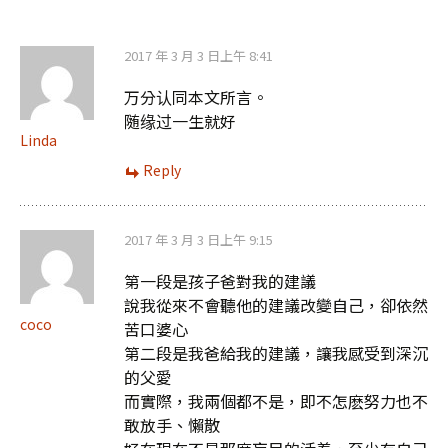
覽
2017 年 3 月 3 日上午 8:41
万分认同本文所言。
随缘过一生就好
Linda
Reply
2017 年 3 月 3 日上午 9:15
第一段是孩子爸對我的建議
說我從來不會聽他的建議改變自己，卻依然
coco
苦口婆心
第二段是我爸給我的建議，讓我感受到深沉
的父愛
而實際，我兩個都不是，即不怎麽努力也不
敢放手、懶散