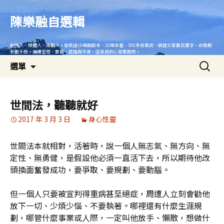
跳
至
陳樂融自選輯
主
要
創作人、媒體人、策劃人。發表過10幾齣劇本、20幾本書、500多首歌詞、網路文章數百萬字、命盤解
內
析數千例。繼續空想、實踐、感傷與平復。這是我的心靈集散地。
搜
容
選單
尋
關
鍵
世間法，聽聽就好
字:
2017 年 3 月 3 日
身心性靈
世間法本就相對，活著時，說一個人無志氣、無方向、無
定性、無勇健，是假設他必須一直活下去，所以期待他改
頭換面奮發成功，要爭取、要規劃、要動腦。
但一個人只要被宣判得重病甚至絕症，周遭人立刻會勸他
放下一切、少煩少惱、不要執著。哪裡還有什麼生涯規
劃，哪管什麼事業或人際，一定叫他放手、懶散，想做什