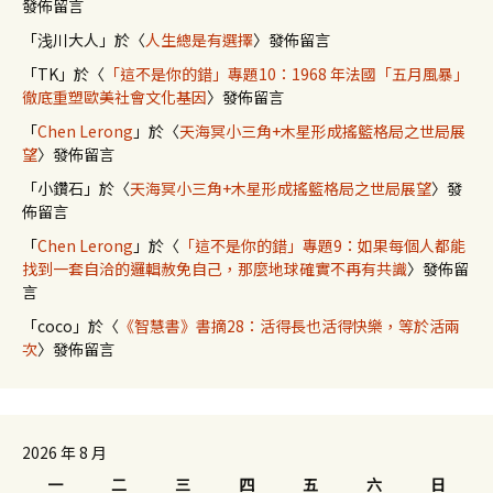
發佈留言
「
浅川大人
」於〈
人生總是有選擇
〉發佈留言
「
TK
」於〈
「這不是你的錯」專題10：1968 年法國「五月風暴」
徹底重塑歐美社會文化基因
〉發佈留言
「
Chen Lerong
」於〈
天海冥小三角+木星形成搖籃格局之世局展
望
〉發佈留言
「
小鑽石
」於〈
天海冥小三角+木星形成搖籃格局之世局展望
〉發
佈留言
「
Chen Lerong
」於〈
「這不是你的錯」專題9：如果每個人都能
找到一套自洽的邏輯赦免自己，那麼地球確實不再有共識
〉發佈留
言
「
coco
」於〈
《智慧書》書摘28：活得長也活得快樂，等於活兩
次
〉發佈留言
2026 年 8 月
一
二
三
四
五
六
日