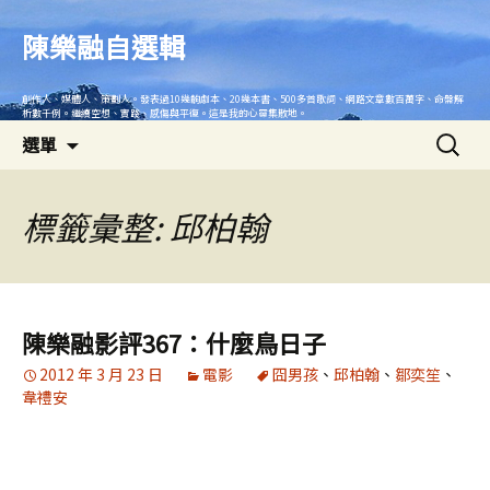
跳
至
陳樂融自選輯
主
要
創作人、媒體人、策劃人。發表過10幾齣劇本、20幾本書、500多首歌詞、網路文章數百萬字、命盤解
內
析數千例。繼續空想、實踐、感傷與平復。這是我的心靈集散地。
搜
容
選單
尋
關
鍵
標籤彙整: 邱柏翰
字:
陳樂融影評367：什麼鳥日子
2012 年 3 月 23 日
電影
囧男孩
、
邱柏翰
、
鄒奕笙
、
韋禮安