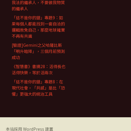
我法的繼承人，不要做我物質
的繼承人
「這不是你的錯」專題9：如
果每個人都能找到一套自洽的
邏輯赦免自己，那麼地球確實
不再有共識
[驗證]Gemini之父哈薩比斯
「明升暗降」，三個月前預測
成功
《智慧書》書摘28：活得長也
活得快樂，等於活兩次
「這不是你的錯」專題8：在
現代社會，「共感」是比「恐
懼」更強大的統治工具
本站採用 WordPress 建置