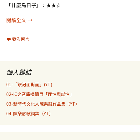
「什麼鳥日子」：★★☆
陳樂融影評367：什麼鳥日子
閱讀全文
→
發佈留言
個人鏈結
01-「銀河面對面」(YT)
02-IC之音廣播節目「理性與感性」
03-新時代文化人陳樂融作品集（YT）
04-陳樂融歌詞集（YT）