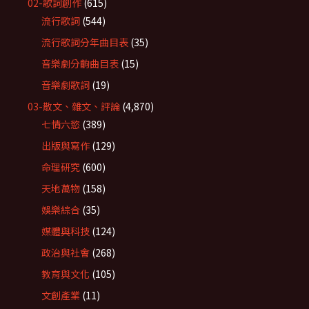
02-歌詞創作
(615)
流行歌詞
(544)
流行歌詞分年曲目表
(35)
音樂劇分齣曲目表
(15)
音樂劇歌詞
(19)
03-散文、雜文、評論
(4,870)
七情六慾
(389)
出版與寫作
(129)
命理研究
(600)
天地萬物
(158)
娛樂綜合
(35)
媒體與科技
(124)
政治與社會
(268)
教育與文化
(105)
文創產業
(11)