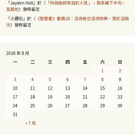
「
Jayden Hall
」於〈
「科技始終來自於人性」，我來補下半句，
及其他
〉發佈留言
「
小鑽石
」於〈
《智慧書》書摘28：活得長也活得快樂，等於活兩
次
〉發佈留言
2026 年 8 月
一
二
三
四
五
六
日
1
2
3
4
5
6
7
8
9
10
11
12
13
14
15
16
17
18
19
20
21
22
23
24
25
26
27
28
29
30
31
« 7 月