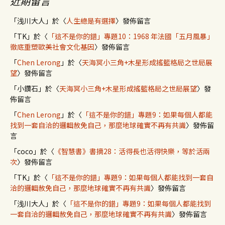
近期留言
「
浅川大人
」於〈
人生總是有選擇
〉發佈留言
「
TK
」於〈
「這不是你的錯」專題10：1968 年法國「五月風暴」
徹底重塑歐美社會文化基因
〉發佈留言
「
Chen Lerong
」於〈
天海冥小三角+木星形成搖籃格局之世局展
望
〉發佈留言
「
小鑽石
」於〈
天海冥小三角+木星形成搖籃格局之世局展望
〉發
佈留言
「
Chen Lerong
」於〈
「這不是你的錯」專題9：如果每個人都能
找到一套自洽的邏輯赦免自己，那麼地球確實不再有共識
〉發佈留
言
「
coco
」於〈
《智慧書》書摘28：活得長也活得快樂，等於活兩
次
〉發佈留言
「
TK
」於〈
「這不是你的錯」專題9：如果每個人都能找到一套自
洽的邏輯赦免自己，那麼地球確實不再有共識
〉發佈留言
「
浅川大人
」於〈
「這不是你的錯」專題9：如果每個人都能找到
一套自洽的邏輯赦免自己，那麼地球確實不再有共識
〉發佈留言