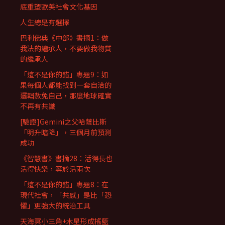
底重塑歐美社會文化基因
人生總是有選擇
巴利佛典《中部》書摘1：做
我法的繼承人，不要做我物質
的繼承人
「這不是你的錯」專題9：如
果每個人都能找到一套自洽的
邏輯赦免自己，那麼地球確實
不再有共識
[驗證]Gemini之父哈薩比斯
「明升暗降」，三個月前預測
成功
《智慧書》書摘28：活得長也
活得快樂，等於活兩次
「這不是你的錯」專題8：在
現代社會，「共感」是比「恐
懼」更強大的統治工具
天海冥小三角+木星形成搖籃