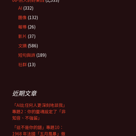
06-別人的好東西
(1,533)
AI
(332)
圖像
(132)
報導
(26)
影片
(37)
文摘
(586)
短句與詩
(189)
社群
(13)
近期文章
「AI比任何人更深刻地談我」
專題2：你的靈魂設定了「非
知音、不強留」
「這不是你的錯」專題10：
1968 年法國「五月風暴」徹