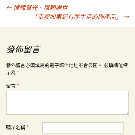
文
←
悼韓賢光、屠穎謝世
「幸福如果是有序生活的副產品」
→
章
導
發佈留言
覽
發佈留言必須填寫的電子郵件地址不會公開。
必填欄位標
示為
*
留言
*
顯示名稱
*