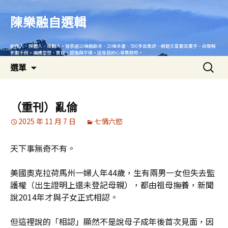
跳
至
陳樂融自選輯
主
要
創作人、媒體人、策劃人。發表過10幾齣劇本、20幾本書、500多首歌詞、網路文章數百萬字、命盤解
內
析數千例。繼續空想、實踐、感傷與平復。這是我的心靈集散地。
搜
容
選單
尋
關
鍵
（重刊）亂倫
字:
2025 年 11 月 7 日
七情六慾
天下事無奇不有。
美國奧克拉荷馬州一婦人年44歲，生有兩男一女但失去監
護權（出生證明上還未登記母親），都由祖母撫養，新聞
說2014年才與子女正式相認。
但這裡說的「相認」顯然不是說母子成年後首次見面，因