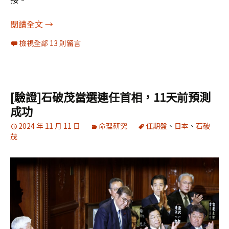
第12任國民黨主席任期前景預測
閱讀全文
→
檢視全部 13 則留言
[驗證]石破茂當選連任首相，11天前預測
成功
2024 年 11 月 11 日
命理研究
任期盤
、
日本
、
石破
茂