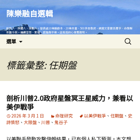
跳
至
陳樂融自選輯
主
要
創作人、媒體人、策劃人。發表過10幾齣劇本、20幾本書、500多首歌詞、網路文章數百萬字、命盤解
內
析數千例。繼續空想、實踐、感傷與平復。這是我的心靈集散地。
搜
容
選單
尋
關
鍵
標籤彙整: 任期盤
字:
剖析川普2.0政府星盤冥王星威力，兼看以
美伊戰爭
2026 年 3 月 1 日
命理研究
以美伊戰爭
、
任期盤
、
史
詩憤怒
、
大限盤
、
川普
、
鬼谷子
以美聯手發動攻擊伊朗結果，已有個人私下預測。本文想