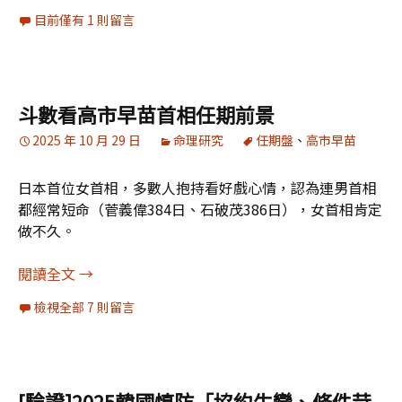
目前僅有 1 則留言
斗數看高市早苗首相任期前景
2025 年 10 月 29 日
命理研究
任期盤
、
高市早苗
日本首位女首相，多數人抱持看好戲心情，認為連男首相
都經常短命（菅義偉384日、石破茂386日），女首相肯定
做不久。
斗數看高市早苗首相任期前景
閱讀全文
→
檢視全部 7 則留言
[驗證]2025韓國慎防「協約生變、條件苛