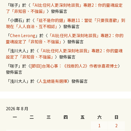
「
咪子
」於〈
「AI比任何人更深刻地談我」專題2：你的靈魂設定
了「非知音、不強留」
〉發佈留言
「
小鑽石
」於〈
「這不是你的錯」專題11：當從「只要我喜歡」到
現在「人人自洽、互不相認」
〉發佈留言
「
Chen Lerong
」於〈
「AI比任何人更深刻地談我」專題2：你的
靈魂設定了「非知音、不強留」
〉發佈留言
「
浅川大人
」於〈
「AI比任何人更深刻地談我」專題2：你的靈魂
設定了「非知音、不強留」
〉發佈留言
「
咪子
」於〈
[節目]台灣心事：《找樹的人2》作者徐嘉君博士
〉
發佈留言
「
浅川大人
」於〈
人生總是有選擇
〉發佈留言
2026 年 8 月
一
二
三
四
五
六
日
1
2