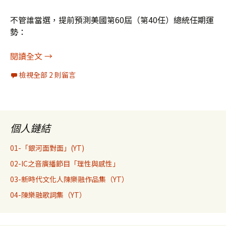
不管誰當選，提前預測美國第60屆（第40任）總統任期運
勢：
美國第60屆總統任期前景預測
閱讀全文
→
檢視全部 2 則留言
個人鏈結
01-「銀河面對面」(YT)
02-IC之音廣播節目「理性與感性」
03-新時代文化人陳樂融作品集（YT）
04-陳樂融歌詞集（YT）