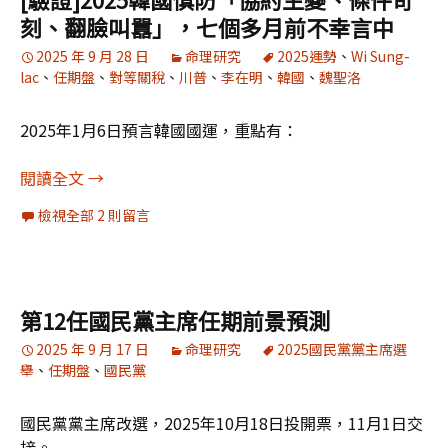
刻、翻臉叫囂」，七個多月前不幸言中
2025 年 9 月 28 日
命理研究
2025運勢
、
Wi Sung-
lac
、
任期盤
、
對等關稅
、
川普
、
李在明
、
韓國
、
魏聖洛
2025年1月6日預言韓國國運，重點有：
[驗證]2025韓國慎防「協約生變、條件苛刻、翻
閱讀全文
→
檢視全部 2 則留言
第12任國民黨主席任期前景預測
2025 年 9 月 17 日
命理研究
2025國民黨黨主席選
舉
、
任期盤
、
國民黨
國民黨黨主席改選，2025年10月18日投開票，11月1日交
接。