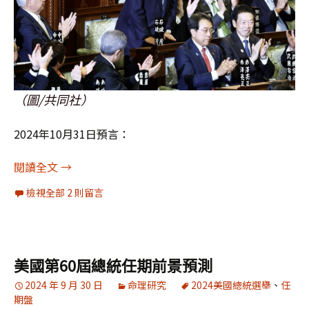
（圖/共同社）
2024年10月31日預言：
[驗證]石破茂當選連任首相，11天前預測成功
閱讀全文
→
檢視全部 2 則留言
美國第60屆總統任期前景預測
2024 年 9 月 30 日
命理研究
2024美國總統選舉
、
任
期盤