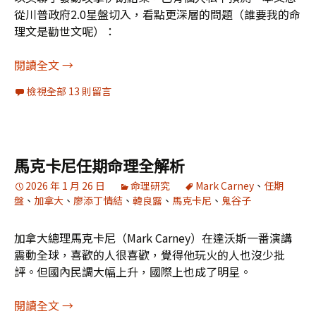
從川普政府2.0星盤切入，看點更深層的問題（誰要我的命
理文是勸世文呢）：
剖析川普2.0政府星盤冥王星威力，兼看以美伊戰爭
閱讀全文
→
檢視全部 13 則留言
馬克卡尼任期命理全解析
2026 年 1 月 26 日
命理研究
Mark Carney
、
任期
盤
、
加拿大
、
廖添丁情結
、
韓良露
、
馬克卡尼
、
鬼谷子
加拿大總理馬克卡尼（Mark Carney）在達沃斯一番演講
震動全球，喜歡的人很喜歡，覺得他玩火的人也沒少批
評。但國內民調大幅上升，國際上也成了明星。
馬克卡尼任期命理全解析
閱讀全文
→