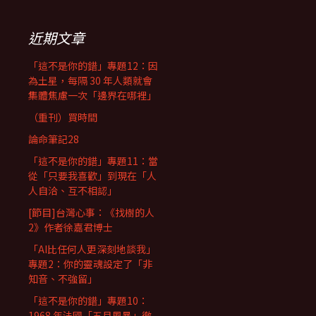
近期文章
「這不是你的錯」專題12：因
為土星，每隔 30 年人類就會
集體焦慮一次「邊界在哪裡」
（重刊）買時間
論命筆記28
「這不是你的錯」專題11：當
從「只要我喜歡」到現在「人
人自洽、互不相認」
[節目]台灣心事：《找樹的人
2》作者徐嘉君博士
「AI比任何人更深刻地談我」
專題2：你的靈魂設定了「非
知音、不強留」
「這不是你的錯」專題10：
1968 年法國「五月風暴」徹