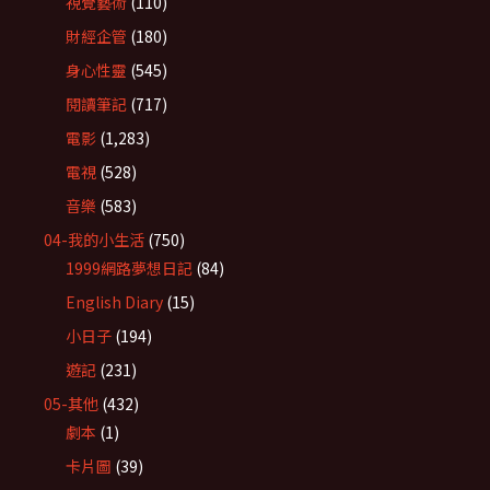
視覺藝術
(110)
財經企管
(180)
身心性靈
(545)
閱讀筆記
(717)
電影
(1,283)
電視
(528)
音樂
(583)
04-我的小生活
(750)
1999網路夢想日記
(84)
English Diary
(15)
小日子
(194)
遊記
(231)
05-其他
(432)
劇本
(1)
卡片圖
(39)