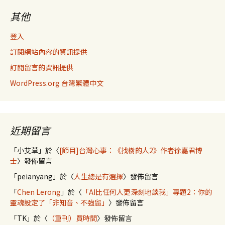
其他
登入
訂閱網站內容的資訊提供
訂閱留言的資訊提供
WordPress.org 台灣繁體中文
近期留言
「
小艾草
」於〈
[節目]台灣心事：《找樹的人2》作者徐嘉君博
士
〉發佈留言
「
peianyang
」於〈
人生總是有選擇
〉發佈留言
「
Chen Lerong
」於〈
「AI比任何人更深刻地談我」專題2：你的
靈魂設定了「非知音、不強留」
〉發佈留言
「
TK
」於〈
（重刊）買時間
〉發佈留言