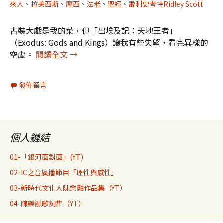
來人
、
拉美西斯
、
摩西
、
法老
、
聖經
、
雷利史考特Ridley Scott
古裝大戲是我的菜，但「出埃及記：天地王者」
（Exodus: Gods and Kings）讓我有些失望，看完異樣的
「出埃及記：天地王者」：表面顛覆其實搖
空虛。
閱讀全文
→
發佈留言
個人鏈結
01-「銀河面對面」(YT)
02-IC之音廣播節目「理性與感性」
03-新時代文化人陳樂融作品集（YT）
04-陳樂融歌詞集（YT）