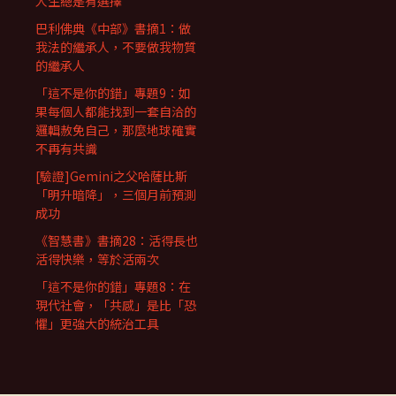
人生總是有選擇
巴利佛典《中部》書摘1：做
我法的繼承人，不要做我物質
的繼承人
「這不是你的錯」專題9：如
果每個人都能找到一套自洽的
邏輯赦免自己，那麼地球確實
不再有共識
[驗證]Gemini之父哈薩比斯
「明升暗降」，三個月前預測
成功
《智慧書》書摘28：活得長也
活得快樂，等於活兩次
「這不是你的錯」專題8：在
現代社會，「共感」是比「恐
懼」更強大的統治工具