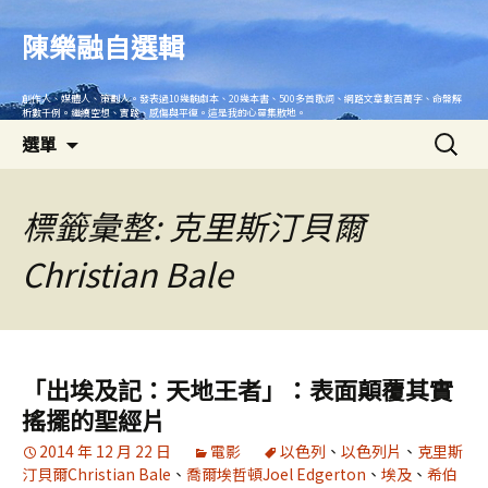
跳
至
陳樂融自選輯
主
要
創作人、媒體人、策劃人。發表過10幾齣劇本、20幾本書、500多首歌詞、網路文章數百萬字、命盤解
內
析數千例。繼續空想、實踐、感傷與平復。這是我的心靈集散地。
搜
容
選單
尋
關
鍵
標籤彙整: 克里斯汀貝爾
字:
Christian Bale
「出埃及記：天地王者」：表面顛覆其實
搖擺的聖經片
2014 年 12 月 22 日
電影
以色列
、
以色列片
、
克里斯
汀貝爾Christian Bale
、
喬爾埃哲頓Joel Edgerton
、
埃及
、
希伯