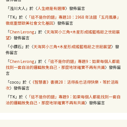
「
浅川大人
」於〈
人生總是有選擇
〉發佈留言
「
TK
」於〈
「這不是你的錯」專題10：1968 年法國「五月風暴」
徹底重塑歐美社會文化基因
〉發佈留言
「
Chen Lerong
」於〈
天海冥小三角+木星形成搖籃格局之世局展
望
〉發佈留言
「
小鑽石
」於〈
天海冥小三角+木星形成搖籃格局之世局展望
〉發
佈留言
「
Chen Lerong
」於〈
「這不是你的錯」專題9：如果每個人都能
找到一套自洽的邏輯赦免自己，那麼地球確實不再有共識
〉發佈留
言
「
coco
」於〈
《智慧書》書摘28：活得長也活得快樂，等於活兩
次
〉發佈留言
「
TK
」於〈
「這不是你的錯」專題9：如果每個人都能找到一套自
洽的邏輯赦免自己，那麼地球確實不再有共識
〉發佈留言