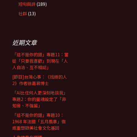
短句與詩
(189)
社群
(13)
近期文章
「這不是你的錯」專題11：當
從「只要我喜歡」到現在「人
人自洽、互不相認」
[節目]台灣心事：《找樹的人
2》作者徐嘉君博士
「AI比任何人更深刻地談我」
專題2：你的靈魂設定了「非
知音、不強留」
「這不是你的錯」專題10：
1968 年法國「五月風暴」徹
底重塑歐美社會文化基因