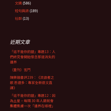
文摘
(586)
短句與詩
(189)
社群
(13)
近期文章
「這不是你的錯」專題13：人
們終究會開始懷念那道消失的
邊界
（重刊）宮鬥
陳樂融書評239：《流浪者之
歌 悉達多：專家全新德文直
譯》
「這不是你的錯」專題12：因
為土星，每隔 30 年人類就會
集體焦慮一次「邊界在哪裡」