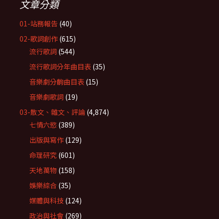
文章分類
01-站務報告
(40)
02-歌詞創作
(615)
流行歌詞
(544)
流行歌詞分年曲目表
(35)
音樂劇分齣曲目表
(15)
音樂劇歌詞
(19)
03-散文、雜文、評論
(4,874)
七情六慾
(389)
出版與寫作
(129)
命理研究
(601)
天地萬物
(158)
娛樂綜合
(35)
媒體與科技
(124)
政治與社會
(269)