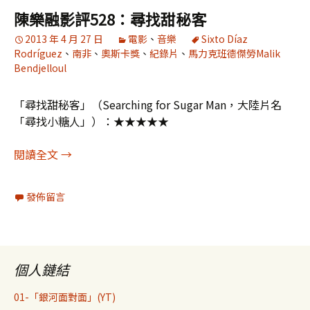
陳樂融影評528：尋找甜秘客
2013 年 4 月 27 日
電影
、
音樂
Sixto Díaz
Rodríguez
、
南非
、
奧斯卡獎
、
紀錄片
、
馬力克班德傑勞Malik
Bendjelloul
「尋找甜秘客」（Searching for Sugar Man，大陸片名
「尋找小糖人」）：★★★★★
陳樂融影評528：尋找甜秘客
閱讀全文
→
發佈留言
個人鏈結
01-「銀河面對面」(YT)