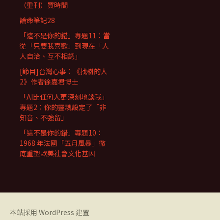
（重刊）買時間
論命筆記28
「這不是你的錯」專題11：當
從「只要我喜歡」到現在「人
人自洽、互不相認」
[節目]台灣心事：《找樹的人
2》作者徐嘉君博士
「AI比任何人更深刻地談我」
專題2：你的靈魂設定了「非
知音、不強留」
「這不是你的錯」專題10：
1968 年法國「五月風暴」徹
底重塑歐美社會文化基因
本站採用 WordPress 建置