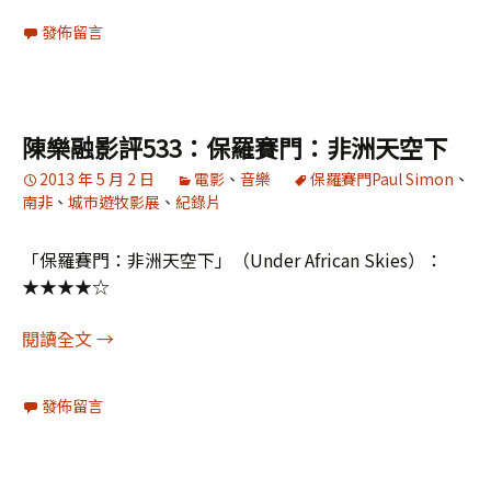
發佈留言
陳樂融影評533：保羅賽門：非洲天空下
2013 年 5 月 2 日
電影
、
音樂
保羅賽門Paul Simon
、
南非
、
城市遊牧影展
、
紀錄片
「保羅賽門：非洲天空下」（Under African Skies）：
★★★★☆
陳樂融影評533：保羅賽門：非洲天空下
閱讀全文
→
發佈留言