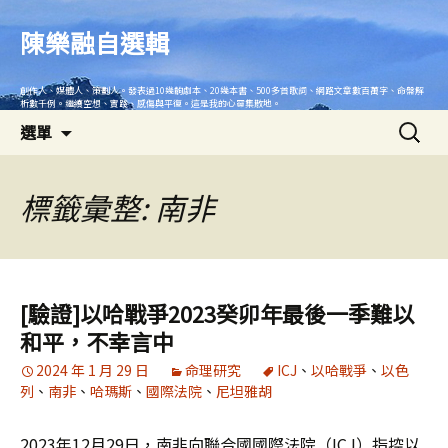
跳
至
陳樂融自選輯
主
要
創作人、媒體人、策劃人。發表過10幾齣劇本、20幾本書、500多首歌詞、網路文章數百萬字、命盤解
內
析數千例。繼續空想、實踐、感傷與平復。這是我的心靈集散地。
搜
容
選單
尋
關
鍵
標籤彙整: 南非
字:
[驗證]以哈戰爭2023癸卯年最後一季難以
和平，不幸言中
2024 年 1 月 29 日
命理研究
ICJ
、
以哈戰爭
、
以色
列
、
南非
、
哈瑪斯
、
國際法院
、
尼坦雅胡
2023年12月29日，南非向聯合國國際法院（ICJ）指控以