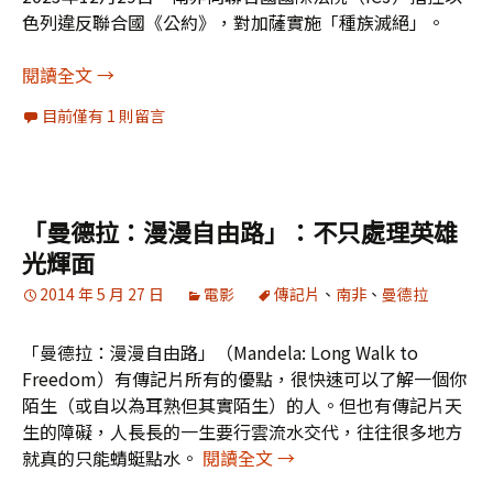
色列違反聯合國《公約》，對加薩實施「種族滅絕」。
[驗證]以哈戰爭2023癸卯年最後一季難以和平，不
閱讀全文
→
目前僅有 1 則留言
「曼德拉：漫漫自由路」：不只處理英雄
光輝面
2014 年 5 月 27 日
電影
傳記片
、
南非
、
曼德拉
「曼德拉：漫漫自由路」（Mandela: Long Walk to
Freedom）有傳記片所有的優點，很快速可以了解一個你
陌生（或自以為耳熟但其實陌生）的人。但也有傳記片天
生的障礙，人長長的一生要行雲流水交代，往往很多地方
「曼德拉：漫漫自由路」：
就真的只能蜻蜓點水。
閱讀全文
→