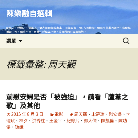
跳
至
陳樂融自選輯
主
要
創作人、媒體人、策劃人。發表過10幾齣劇本、20幾本書、500多首歌詞、網路文章數百萬字、命盤解
內
析數千例。繼續空想、實踐、感傷與平復。這是我的心靈集散地。
搜
容
選單
尋
關
鍵
標籤彙整: 周天觀
字:
前慰安婦是否「被強迫」，請看「蘆葦之
歌」及其他
2015 年 8 月 3 日
電影
周天觀
、
宋楚瑜
、
慰安婦
、
李
瑞斌
、
林夕
、
洪秀柱
、
王金平
、
紀錄片
、
鄧人傑
、
陳凱倫
、
陳功
儒
、
陳銳