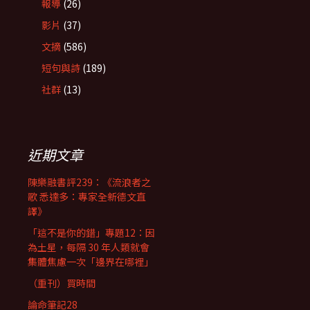
報導
(26)
影片
(37)
文摘
(586)
短句與詩
(189)
社群
(13)
近期文章
陳樂融書評239：《流浪者之
歌 悉達多：專家全新德文直
譯》
「這不是你的錯」專題12：因
為土星，每隔 30 年人類就會
集體焦慮一次「邊界在哪裡」
（重刊）買時間
論命筆記28