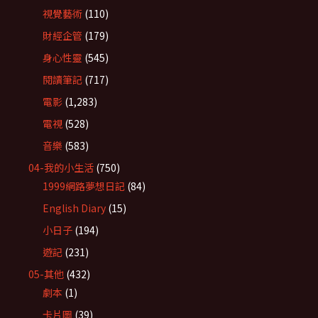
視覺藝術
(110)
財經企管
(179)
身心性靈
(545)
閱讀筆記
(717)
電影
(1,283)
電視
(528)
音樂
(583)
04-我的小生活
(750)
1999網路夢想日記
(84)
English Diary
(15)
小日子
(194)
遊記
(231)
05-其他
(432)
劇本
(1)
卡片圖
(39)