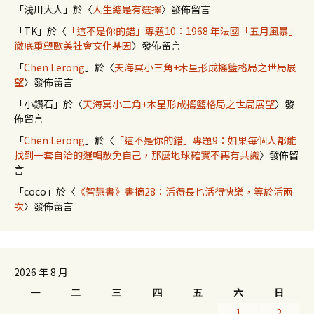
「
浅川大人
」於〈
人生總是有選擇
〉發佈留言
「
TK
」於〈
「這不是你的錯」專題10：1968 年法國「五月風暴」
徹底重塑歐美社會文化基因
〉發佈留言
「
Chen Lerong
」於〈
天海冥小三角+木星形成搖籃格局之世局展
望
〉發佈留言
「
小鑽石
」於〈
天海冥小三角+木星形成搖籃格局之世局展望
〉發
佈留言
「
Chen Lerong
」於〈
「這不是你的錯」專題9：如果每個人都能
找到一套自洽的邏輯赦免自己，那麼地球確實不再有共識
〉發佈留
言
「
coco
」於〈
《智慧書》書摘28：活得長也活得快樂，等於活兩
次
〉發佈留言
2026 年 8 月
一
二
三
四
五
六
日
1
2