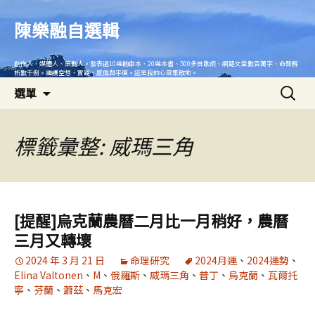
跳
至
陳樂融自選輯
主
要
創作人、媒體人、策劃人。發表過10幾齣劇本、20幾本書、500多首歌詞、網路文章數百萬字、命盤解
內
析數千例。繼續空想、實踐、感傷與平復。這是我的心靈集散地。
搜
容
選單
尋
關
鍵
標籤彙整: 威瑪三角
字:
[提醒]烏克蘭農曆二月比一月稍好，農曆
三月又轉壞
2024 年 3 月 21 日
命理研究
2024月運
、
2024運勢
、
Elina Valtonen
、
M
、
俄羅斯
、
威瑪三角
、
普丁
、
烏克蘭
、
瓦爾托
寧
、
芬蘭
、
蕭茲
、
馬克宏