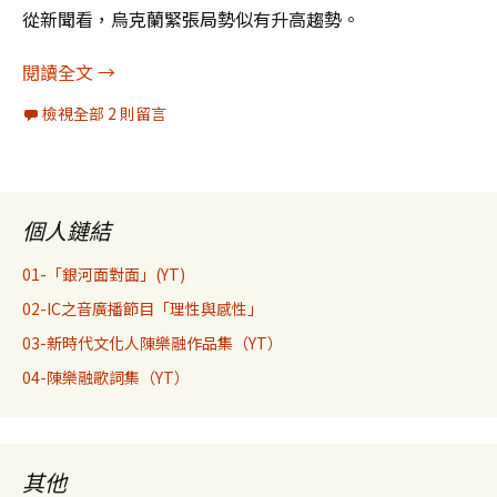
從新聞看，烏克蘭緊張局勢似有升高趨勢。
[提醒]烏克蘭農曆二月比一月稍好，農曆三月又轉
閱讀全文
→
檢視全部 2 則留言
個人鏈結
01-「銀河面對面」(YT)
02-IC之音廣播節目「理性與感性」
03-新時代文化人陳樂融作品集（YT）
04-陳樂融歌詞集（YT）
其他