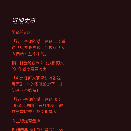
近期文章
論命筆記28
「這不是你的錯」專題11：當
從「只要我喜歡」到現在「人
人自洽、互不相認」
[節目]台灣心事：《找樹的人
2》作者徐嘉君博士
「AI比任何人更深刻地談我」
專題2：你的靈魂設定了「非
知音、不強留」
「這不是你的錯」專題10：
1968 年法國「五月風暴」徹
底重塑歐美社會文化基因
人生總是有選擇
巴利佛典《中部》書摘1：做