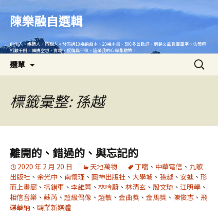
跳
至
陳樂融自選輯
主
要
創作人、媒體人、策劃人。發表過10幾齣劇本、20幾本書、500多首歌詞、網路文章數百萬字、命盤解
內
析數千例。繼續空想、實踐、感傷與平復。這是我的心靈集散地。
搜
容
選單
尋
關
鍵
標籤彙整: 孫越
字:
離開的、錯過的、與忘記的
2020 年 2 月 20 日
天地萬物
丁噹
、
中華電信
、
九歌
出版社
、
余光中
、
南懷瑾
、
圓神出版社
、
大學城
、
孫越
、
安迪
、
形
而上畫廊
、
搭錯車
、
李維菁
、
林吟蔚
、
林清玄
、
殷文琦
、
江明學
、
相信音樂
、
蘇芮
、
超級偶像
、
趙敏
、
金曲獎
、
金馬獎
、
陳俊志
、
飛
碟華納
、
鷗業新媒體