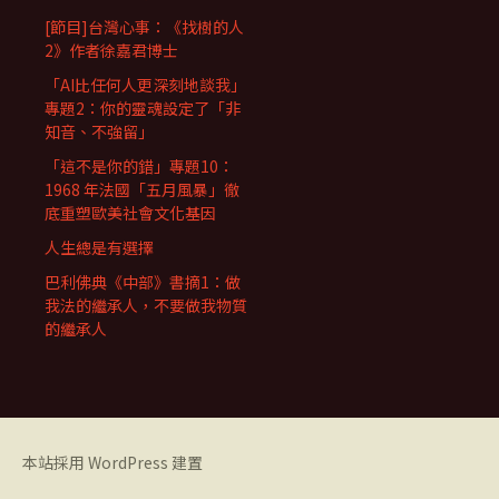
[節目]台灣心事：《找樹的人
2》作者徐嘉君博士
「AI比任何人更深刻地談我」
專題2：你的靈魂設定了「非
知音、不強留」
「這不是你的錯」專題10：
1968 年法國「五月風暴」徹
底重塑歐美社會文化基因
人生總是有選擇
巴利佛典《中部》書摘1：做
我法的繼承人，不要做我物質
的繼承人
本站採用 WordPress 建置