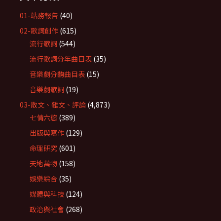
01-站務報告
(40)
02-歌詞創作
(615)
流行歌詞
(544)
流行歌詞分年曲目表
(35)
音樂劇分齣曲目表
(15)
音樂劇歌詞
(19)
03-散文、雜文、評論
(4,873)
七情六慾
(389)
出版與寫作
(129)
命理研究
(601)
天地萬物
(158)
娛樂綜合
(35)
媒體與科技
(124)
政治與社會
(268)