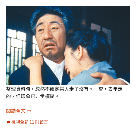
整理資料時，忽然不確定某人走了沒有。一查，去年走
的，但印象已非常模糊。
離開的、錯過的、與忘記的
閱讀全文
→
檢視全部 11 則留言