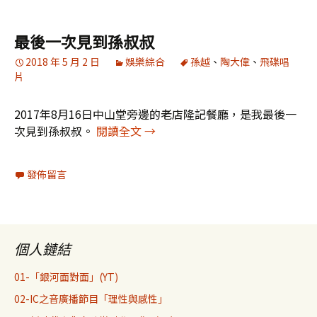
最後一次見到孫叔叔
2018 年 5 月 2 日
娛樂綜合
孫越
、
陶大偉
、
飛碟唱
片
2017年8月16日中山堂旁邊的老店隆記餐廳，是我最後一
最後一次見到孫叔叔
次見到孫叔叔。
閱讀全文
→
發佈留言
個人鏈結
01-「銀河面對面」(YT)
02-IC之音廣播節目「理性與感性」