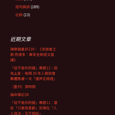
短句與詩
(189)
社群
(13)
近期文章
陳樂融書評239：《流浪者之
歌 悉達多：專家全新德文直
譯》
「這不是你的錯」專題12：因
為土星，每隔 30 年人類就會
集體焦慮一次「邊界在哪裡」
（重刊）買時間
論命筆記28
「這不是你的錯」專題11：當
從「只要我喜歡」到現在「人
人自洽、互不相認」