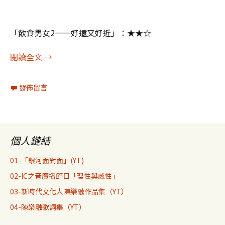
「飲食男女2——好遠又好近」：★★☆
陳樂融影評370：飲食男女2——好遠又好近
閱讀全文
→
發佈留言
個人鏈結
01-「銀河面對面」(YT)
02-IC之音廣播節目「理性與感性」
03-新時代文化人陳樂融作品集（YT）
04-陳樂融歌詞集（YT）