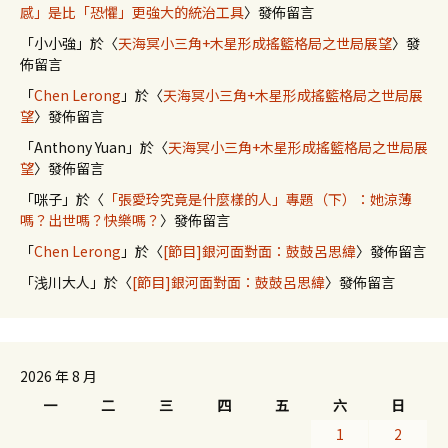
感」是比「恐懼」更強大的統治工具
〉發佈留言
「
小小強
」於〈
天海冥小三角+木星形成搖籃格局之世局展望
〉發
佈留言
「
Chen Lerong
」於〈
天海冥小三角+木星形成搖籃格局之世局展
望
〉發佈留言
「
Anthony Yuan
」於〈
天海冥小三角+木星形成搖籃格局之世局展
望
〉發佈留言
「
咪子
」於〈
「張愛玲究竟是什麼樣的人」專題（下）：她涼薄
嗎？出世嗎？快樂嗎？
〉發佈留言
「
Chen Lerong
」於〈
[節目]銀河面對面：鼓鼓呂思緯
〉發佈留言
「
浅川大人
」於〈
[節目]銀河面對面：鼓鼓呂思緯
〉發佈留言
2026 年 8 月
一
二
三
四
五
六
日
1
2