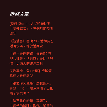
近期文章
[驗證]Gemini之父哈薩比斯
「明升暗降」，三個月前預測
成功
《智慧書》書摘28：活得長也
活得快樂，等於活兩次
「這不是你的錯」專題8：在
現代社會，「共感」是比「恐
懼」更強大的統治工具
天海冥小三角+木星形成搖籃
格局之世局展望
「張愛玲究竟是什麼樣的人」
專題（下）：她涼薄嗎？出世
嗎？快樂嗎？
「這不是你的錯」專題7：
「痛苦的解除」取代「道德的