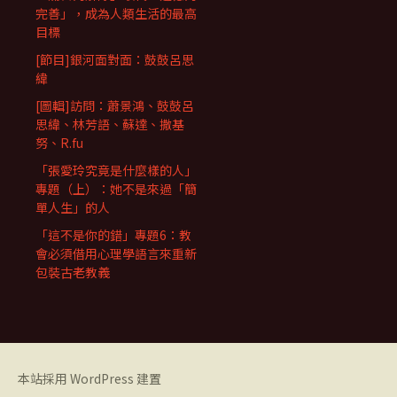
完善」，成為人類生活的最高
目標
[節目]銀河面對面：鼓鼓呂思
緯
[圖輯]訪問：蕭景鴻、鼓鼓呂
思緯、林芳語、蘇達、撒基
努、R.fu
「張愛玲究竟是什麼樣的人」
專題（上）：她不是來過「簡
單人生」的人
「這不是你的錯」專題6：教
會必須借用心理學語言來重新
包裝古老教義
本站採用 WordPress 建置