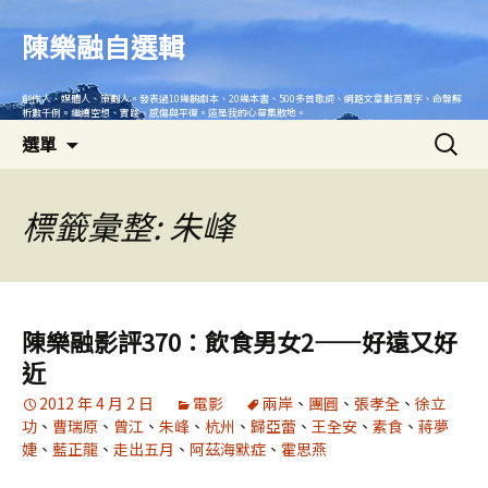
跳
至
陳樂融自選輯
主
要
創作人、媒體人、策劃人。發表過10幾齣劇本、20幾本書、500多首歌詞、網路文章數百萬字、命盤解
內
析數千例。繼續空想、實踐、感傷與平復。這是我的心靈集散地。
搜
容
選單
尋
關
鍵
標籤彙整: 朱峰
字:
陳樂融影評370：飲食男女2——好遠又好
近
2012 年 4 月 2 日
電影
兩岸
、
團圓
、
張孝全
、
徐立
功
、
曹瑞原
、
曾江
、
朱峰
、
杭州
、
歸亞蕾
、
王全安
、
素食
、
蔣夢
婕
、
藍正龍
、
走出五月
、
阿茲海默症
、
霍思燕