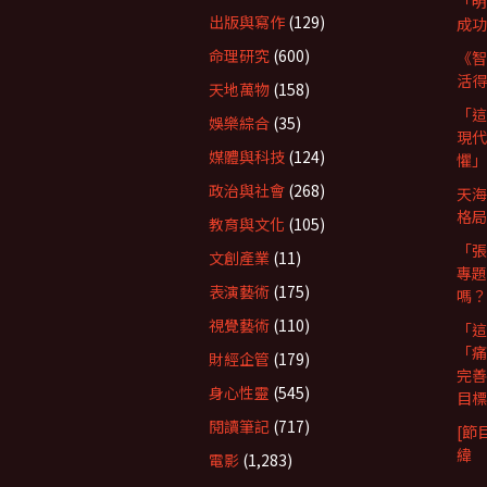
「明
出版與寫作
(129)
成功
命理研究
(600)
《智
活得
天地萬物
(158)
「這
娛樂綜合
(35)
現代
媒體與科技
(124)
懼」
政治與社會
(268)
天海
格局
教育與文化
(105)
「張
文創產業
(11)
專題
表演藝術
(175)
嗎？
視覺藝術
(110)
「這
「痛
財經企管
(179)
完善
身心性靈
(545)
目標
閱讀筆記
(717)
[節
緯
電影
(1,283)