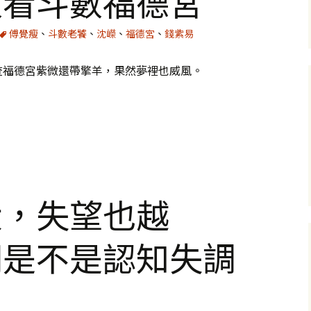
人看斗數福德宮
傅覺瘦
、
斗數老饕
、
沈嶸
、
福德宮
、
錢紫易
查福德宮紫微還帶擎羊，果然夢裡也威風。
宮
大，失望也越
們是不是認知失調