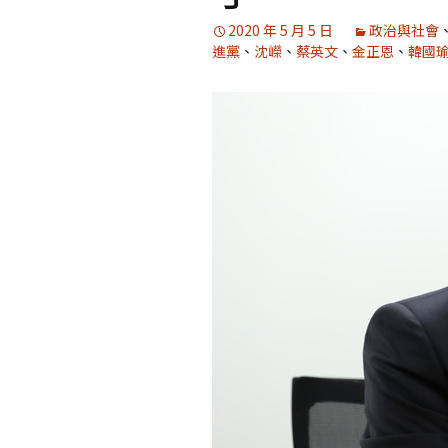
2020 年 5 月 5 日
政治與社會
進黨
、
沈嶸
、
蔡英文
、
金正恩
、
韓國