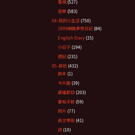
電視
(527)
音樂
(583)
04-我的小生活
(750)
1999網路夢想日記
(84)
English Diary
(15)
小日子
(194)
遊記
(231)
05-其他
(432)
劇本
(1)
卡片圖
(39)
廣播節目
(203)
書帖手跡
(59)
照片
(77)
英文學習
(41)
詩
(10)