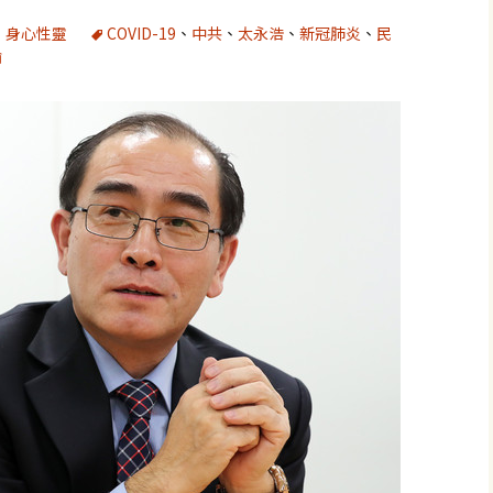
、
身心性靈
COVID-19
、
中共
、
太永浩
、
新冠肺炎
、
民
瑜