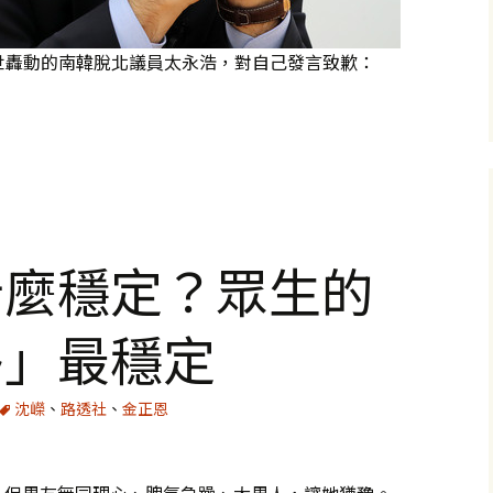
世轟動的南韓脫北議員太永浩，對自己發言致歉：
大」，我們是不是認知失調了
什麼穩定？眾生的
移」最穩定
沈嶸
、
路透社
、
金正恩