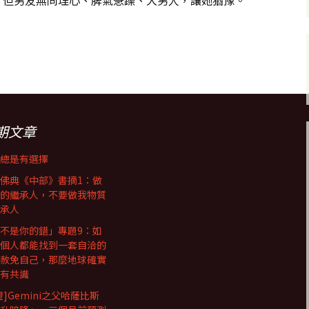
，但男友無同理心、脾氣急躁、大男人，讓她猶豫。
生的「本性難移」最穩定
期文章
總是有選擇
佛典《中部》書摘1：做
的繼承人，不要做我物質
承人
不是你的錯」專題9：如
個人都能找到一套自洽的
赦免自己，那麼地球確實
有共識
證]Gemini之父哈薩比斯