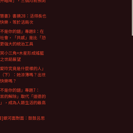
升暗降」，三個月前預測
慧書》書摘28：活得長也
快樂，等於活兩次
不是你的錯」專題8：在
社會，「共感」是比「恐
更強大的統治工具
冥小三角+木星形成搖籃
之世局展望
愛玲究竟是什麼樣的人」
（下）：她涼薄嗎？出世
快樂嗎？
不是你的錯」專題7：
苦的解除」取代「道德的
」，成為人類生活的最高
目]銀河面對面：鼓鼓呂思