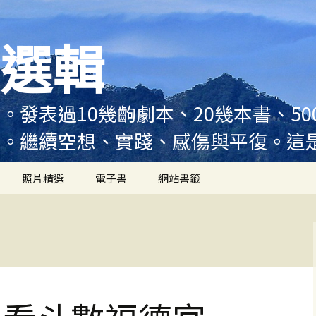
選輯
。發表過10幾齣劇本、20幾本書、5
例。繼續空想、實踐、感傷與平復。這
照片精選
電子書
網站書籤