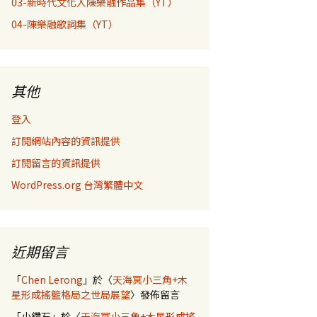
03-新時代文化人陳樂融作品集（YT）
04-陳樂融歌詞集（YT）
其他
登入
訂閱網站內容的資訊提供
訂閱留言的資訊提供
WordPress.org 台灣繁體中文
近期留言
「
Chen Lerong
」於〈
天海冥小三角+木
星形成搖籃格局之世局展望
〉發佈留言
「
小鑽石
」於〈
天海冥小三角+木星形成搖