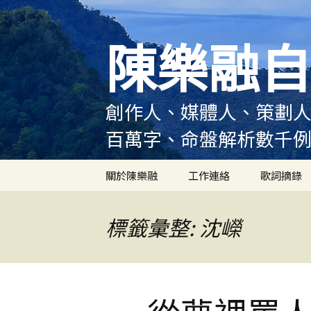
跳
至
陳樂融自
主
要
內
容
創作人、媒體人、策劃人
百萬字、命盤解析數千
關於陳樂融
工作連絡
歌詞摘錄
陳樂融履歷
標籤彙整: 沈嶸
陳樂融大事記
陳樂融實體書出版紀錄
陳樂融舞台劇及音樂劇
作品演出紀錄