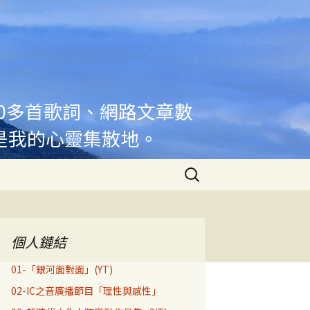
00多首歌詞、網路文章數
是我的心靈集散地。
搜
尋
關
鍵
字:
個人鏈結
01-「銀河面對面」(YT)
02-IC之音廣播節目「理性與感性」