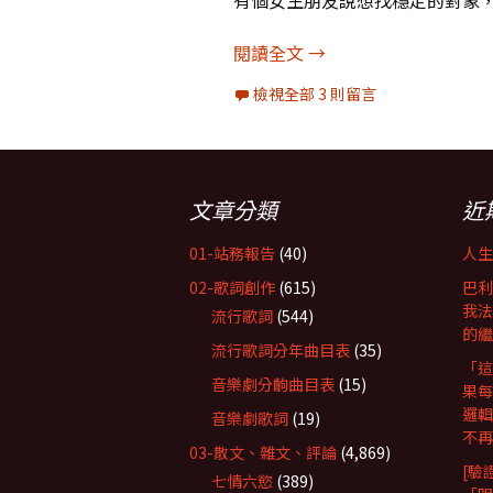
有個女生朋友說想找穩定的對象
天下哪有什麼穩定？眾
閱讀全文
→
檢視全部 3 則留言
文章分類
近
01-站務報告
(40)
人生
02-歌詞創作
(615)
巴利
我法
流行歌詞
(544)
的繼
流行歌詞分年曲目表
(35)
「這
音樂劇分齣曲目表
(15)
果每
邏輯
音樂劇歌詞
(19)
不再
03-散文、雜文、評論
(4,869)
[驗
七情六慾
(389)