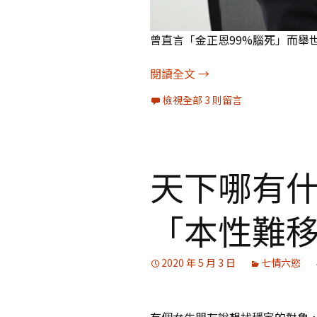
曾直言「金正恩99%腦死」而舉
「期待越大，失望也越
閱讀全文
→
檢視全部 3 則留言
天下哪有
「本性難
2020 年 5 月 3 日
七情六慾