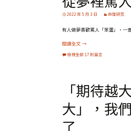
從夢裡罵
媒體專訪精選
2022 年 5 月 3 日
命理研究
有人做夢喜歡罵人「笨蛋」，一
從夢裡罵人看斗數福德
閱讀全文
→
檢視全部 17 則留言
「期待越
大」，我
了