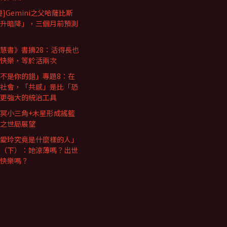
證]Gemini之父哈薩比斯
升暗降」，三個月前預測
慧書》書摘28：活得長也
快樂，等於活兩次
不是你的錯」專題8：在
社會，「共感」是比「恐
更強大的統治工具
冥小三角+木星形成搖籃
之世局展望
愛玲究竟是什麼樣的人」
（下）：她涼薄嗎？出世
快樂嗎？