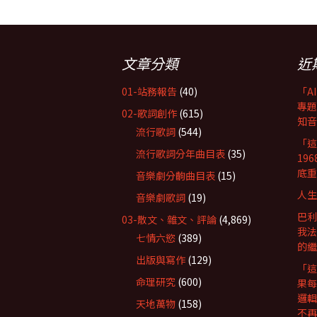
文章分類
近
01-站務報告
(40)
「A
專題
02-歌詞創作
(615)
知音
流行歌詞
(544)
「這
流行歌詞分年曲目表
(35)
19
底重
音樂劇分齣曲目表
(15)
人生
音樂劇歌詞
(19)
巴利
03-散文、雜文、評論
(4,869)
我法
七情六慾
(389)
的繼
出版與寫作
(129)
「這
命理研究
(600)
果每
邏輯
天地萬物
(158)
不再