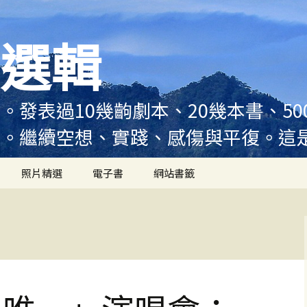
選輯
。發表過10幾齣劇本、20幾本書、5
例。繼續空想、實踐、感傷與平復。這
照片精選
電子書
網站書籤