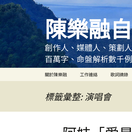
跳
至
陳樂融自
主
要
內
容
創作人、媒體人、策劃人
百萬字、命盤解析數千
關於陳樂融
工作連絡
歌詞摘錄
陳樂融履歷
標籤彙整: 演唱會
陳樂融大事記
陳樂融實體書出版紀錄
陳樂融舞台劇及音樂劇
作品演出紀錄