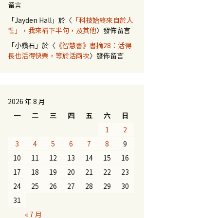
留言
「
Jayden Hall
」於〈
「科技始終來自於人
性」，我來補下半句，及其他
〉發佈留言
「
小鑽石
」於〈
《智慧書》書摘28：活得
長也活得快樂，等於活兩次
〉發佈留言
2026 年 8 月
一
二
三
四
五
六
日
1
2
3
4
5
6
7
8
9
10
11
12
13
14
15
16
17
18
19
20
21
22
23
24
25
26
27
28
29
30
31
« 7 月