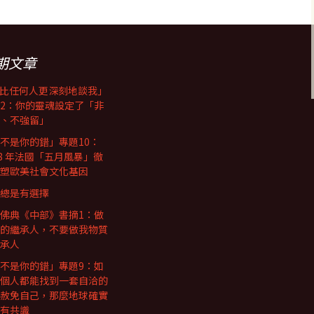
期文章
I比任何人更深刻地談我」
2：你的靈魂設定了「非
、不強留」
不是你的錯」專題10：
68 年法國「五月風暴」徹
塑歐美社會文化基因
總是有選擇
佛典《中部》書摘1：做
的繼承人，不要做我物質
承人
不是你的錯」專題9：如
個人都能找到一套自洽的
赦免自己，那麼地球確實
有共識