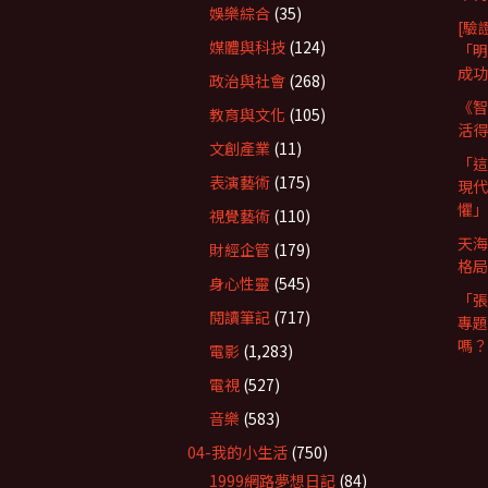
娛樂綜合
(35)
[驗
媒體與科技
(124)
「明
成功
政治與社會
(268)
《智
教育與文化
(105)
活得
文創產業
(11)
「這
表演藝術
(175)
現代
懼」
視覺藝術
(110)
天海
財經企管
(179)
格局
身心性靈
(545)
「張
閱讀筆記
(717)
專題
嗎？
電影
(1,283)
電視
(527)
音樂
(583)
04-我的小生活
(750)
1999網路夢想日記
(84)