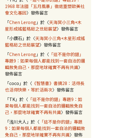
1968 年法國「五月風暴」徹底重塑歐美社
會文化基因
〉發佈留言
「
Chen Lerong
」於〈
天海冥小三角+木
星形成搖籃格局之世局展望
〉發佈留言
「
小鑽石
」於〈
天海冥小三角+木星形成搖
籃格局之世局展望
〉發佈留言
嘻哈樂的文藝復興
「
Chen Lerong
」於〈
「這不是你的錯」
專題9：如果每個人都能找到一套自洽的邏
輯赦免自己，那麼地球確實不再有共識
〉
發佈留言
「
coco
」於〈
《智慧書》書摘28：活得長
也活得快樂，等於活兩次
〉發佈留言
「
TK
」於〈
「這不是你的錯」專題9：如
果每個人都能找到一套自洽的邏輯赦免自
己，那麼地球確實不再有共識
〉發佈留言
「
浅川大人
」於〈
「這不是你的錯」專題
9：如果每個人都能找到一套自洽的邏輯赦
免自己，那麼地球確實不再有共識
〉發佈