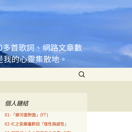
00多首歌詞、網路文章數
是我的心靈集散地。
搜
尋
關
鍵
字:
個人鏈結
01-「銀河面對面」(YT)
02-IC之音廣播節目「理性與感性」