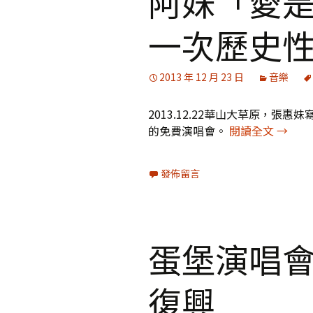
阿妹「愛
一次歷史
媒體專訪精選
2013 年 12 月 23 日
音樂
2013.12.22華山大草原，
阿妹「
的免費演唱會。
閱讀全文
→
發佈留言
蛋堡演唱
復興