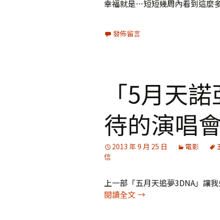
幸福就是…短短幾周內看到這麼
發佈留言
「5月天諾
待的演唱
2013 年 9 月 25 日
電影
信
上一部「五月天追夢3DNA」讓
「5月天諾亞方舟」：
閱讀全文
→