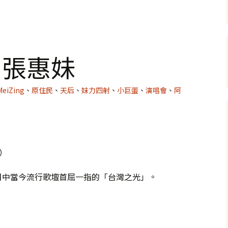
的張惠妹
MeiZing
、
原住民
、
天后
、
妹力四射
、
小巨蛋
、
演唱會
、
阿
影）
目中當今流行歌壇首屈一指的「台灣之光」。