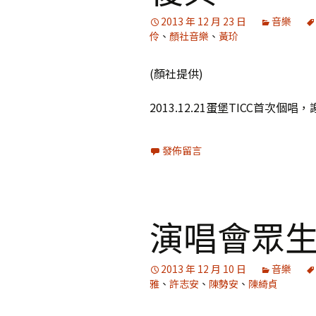
2013 年 12 月 23 日
音樂
伶
、
顏社音樂
、
黃玠
(顏社提供)
2013.12.21蛋堡TICC首次
發佈留言
演唱會眾
2013 年 12 月 10 日
音樂
雅
、
許志安
、
陳勢安
、
陳綺貞