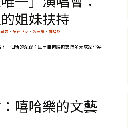
是唯一」演唱會：
性的姐妹扶持
同志
、
多元成家
、
張惠妹
、
演唱會
張惠妹寫下一個新的紀錄：巨星自掏腰包支持多元成家草案
愛是唯一」演唱會：一次歷史性的姐妹扶持
會：嘻哈樂的文藝