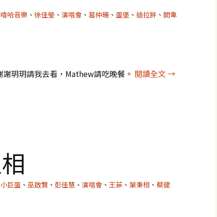
嘻哈音樂
、
徐佳瑩
、
演唱會
、
葛仲珊
、
蛋堡
、
迪拉胖
、
閻韋
蛋堡演唱會：
個唱，謝謝玥玥請我去看，Mathew請吃晚餐。
閱讀全文
→
生相
小巨蛋
、
巫啟賢
、
彭佳慧
、
演唱會
、
王菲
、
葉秉桓
、
蔡健