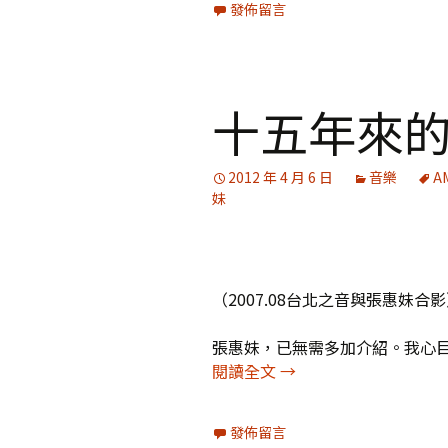
發佈留言
十五年來
2012 年 4 月 6 日
音樂
A
妹
（2007.08台北之音與張惠妹合
張惠妹，已無需多加介紹。我心
十五年來的張惠妹
閱讀全文
→
發佈留言