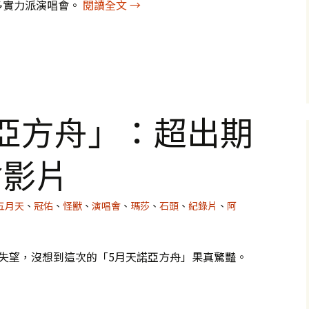
演唱會眾生相
多實力派演唱會。
閱讀全文
→
亞方舟」：超出期
會影片
五月天
、
冠佑
、
怪獸
、
演唱會
、
瑪莎
、
石頭
、
紀錄片
、
阿
我失望，沒想到這次的「5月天諾亞方舟」果真驚豔。
超出期待的演唱會影片