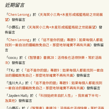
近期留言
「
Chen Lerong
」於〈
天海冥小三角+木星形成搖籃格局之世局展
望
〉發佈留言
「
小鑽石
」於〈
天海冥小三角+木星形成搖籃格局之世局展望
〉發
佈留言
「
Chen Lerong
」於〈
「這不是你的錯」專題9：如果每個人都能
找到一套自洽的邏輯赦免自己，那麼地球確實不再有共識
〉發佈留
言
「
coco
」於〈
《智慧書》書摘28：活得長也活得快樂，等於活兩
次
〉發佈留言
「
TK
」於〈
「這不是你的錯」專題9：如果每個人都能找到一套自
洽的邏輯赦免自己，那麼地球確實不再有共識
〉發佈留言
「
浅川大人
」於〈
「這不是你的錯」專題9：如果每個人都能找到
一套自洽的邏輯赦免自己，那麼地球確實不再有共識
〉發佈留言
「
Jayden Hall
」於〈
「科技始終來自於人性」，我來補下半句，
及其他
〉發佈留言
「
小鑽石
」於〈
《智慧書》書摘28：活得長也活得快樂，等於活兩