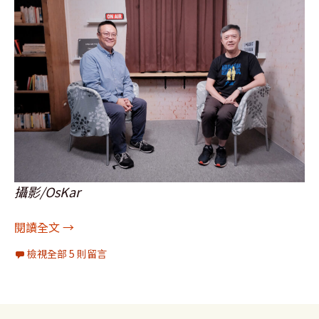
攝影/OsKar
[圖輯]訪問：灃食教育基金會副執行長葉俊甫及個
閱讀全文
→
檢視全部 5 則留言