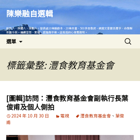
跳
至
陳樂融自選輯
主
要
創作人、媒體人、策劃人。發表過10幾齣劇本、20幾本書、500多首歌詞、網路文章數百萬字、命盤解
內
析數千例。繼續空想、實踐、感傷與平復。這是我的心靈集散地。
搜
容
選單
尋
關
鍵
標籤彙整: 灃食教育基金會
字:
[圖輯]訪問：灃食教育基金會副執行長葉
俊甫及個人側拍
2024 年 10 月 30 日
電視
灃食教育基金會
、
葉俊
甫