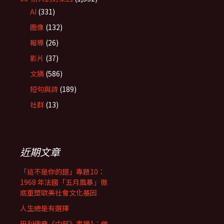
AI
(331)
圖像
(132)
報導
(26)
影片
(37)
文摘
(586)
短句與詩
(189)
社群
(13)
近期文章
「這不是你的錯」專題10：
1968 年法國「五月風暴」徹
底重塑歐美社會文化基因
人生總是有選擇
巴利佛典《中部》書摘1：做