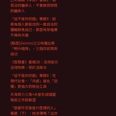
我法的繼承人，不要做我物質
的繼承人
「這不是你的錯」專題9：如
果每個人都能找到一套自洽的
邏輯赦免自己，那麼地球確實
不再有共識
[驗證]Gemini之父哈薩比斯
「明升暗降」，三個月前預測
成功
《智慧書》書摘28：活得長也
活得快樂，等於活兩次
「這不是你的錯」專題8：在
現代社會，「共感」是比「恐
懼」更強大的統治工具
天海冥小三角+木星形成搖籃
格局之世局展望
「張愛玲究竟是什麼樣的人」
專題（下）：她涼薄嗎？出世