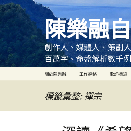
跳
至
陳樂融自
主
要
內
容
創作人、媒體人、策劃人
百萬字、命盤解析數千
關於陳樂融
工作連絡
歌詞摘錄
陳樂融履歷
標籤彙整: 禪宗
陳樂融大事記
陳樂融實體書出版紀錄
陳樂融舞台劇及音樂劇
作品演出紀錄