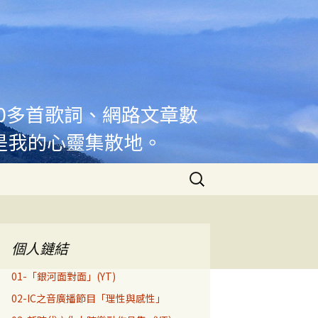
00多首歌詞、網路文章數
是我的心靈集散地。
搜
尋
關
鍵
字:
個人鏈結
01-「銀河面對面」(YT)
02-IC之音廣播節目「理性與感性」