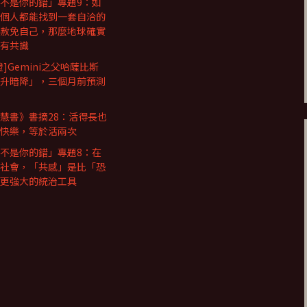
不是你的錯」專題9：如
個人都能找到一套自洽的
赦免自己，那麼地球確實
有共識
證]Gemini之父哈薩比斯
升暗降」，三個月前預測
慧書》書摘28：活得長也
快樂，等於活兩次
不是你的錯」專題8：在
社會，「共感」是比「恐
更強大的統治工具