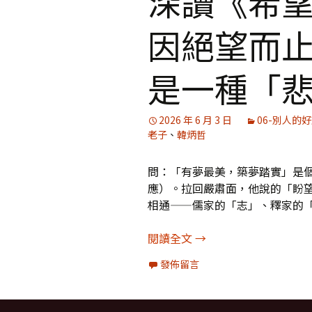
深讀《希望
因絕望而
媒體專訪精選
是一種「
2026 年 6 月 3 日
06-別人的
老子
、
韓炳哲
問：「有夢最美，築夢踏實」是
應）。拉回嚴肅面，他說的「盼
相通——儒家的「志」、釋家的
深讀《希望與絕望》7
閱讀全文
→
發佈留言