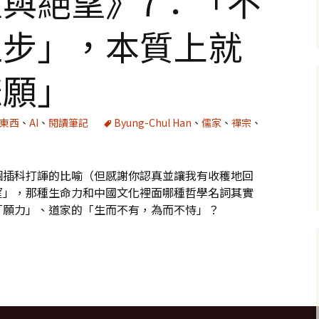
與絕望》7：「不
止步」，本質上就
悲願」
好東西
、
AI
、
閱讀筆記
Byung-Chul Han
、
儒家
、
禪宗
、
個插科打諢的比喻（但感謝你認真並讓我有收穫地回
望」，那種生命力和中國文化裡面哪種哲學名詞其實
「願力」、道家的「生而不有，為而不恃」？
：「不因絕望而止步」，本質上就是一種「悲願」