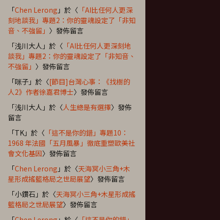
「
Chen Lerong
」於〈
「AI比任何人更深
刻地談我」專題2：你的靈魂設定了「非知
音、不強留」
〉發佈留言
「
浅川大人
」於〈
「AI比任何人更深刻地
談我」專題2：你的靈魂設定了「非知音、
不強留」
〉發佈留言
「
咪子
」於〈
[節目]台灣心事：《找樹的
人2》作者徐嘉君博士
〉發佈留言
「
浅川大人
」於〈
人生總是有選擇
〉發佈
留言
「
TK
」於〈
「這不是你的錯」專題10：
1968 年法國「五月風暴」徹底重塑歐美社
會文化基因
〉發佈留言
「
Chen Lerong
」於〈
天海冥小三角+木
星形成搖籃格局之世局展望
〉發佈留言
「
小鑽石
」於〈
天海冥小三角+木星形成搖
籃格局之世局展望
〉發佈留言
「
Chen Lerong
」於〈
「這不是你的錯」