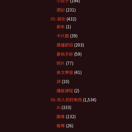
小日子
(194)
遊記
(231)
05-其他
(432)
劇本
(1)
卡片圖
(39)
廣播節目
(203)
書帖手跡
(59)
照片
(77)
英文學習
(41)
詩
(10)
講座課程
(2)
06-別人的好東西
(1,534)
AI
(333)
圖像
(132)
報導
(26)