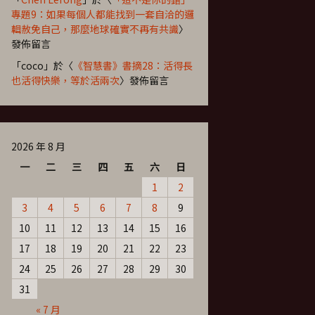
專題9：如果每個人都能找到一套自洽的邏
輯赦免自己，那麼地球確實不再有共識
〉
發佈留言
「
coco
」於〈
《智慧書》書摘28：活得長
也活得快樂，等於活兩次
〉發佈留言
2026 年 8 月
一
二
三
四
五
六
日
1
2
3
4
5
6
7
8
9
10
11
12
13
14
15
16
17
18
19
20
21
22
23
24
25
26
27
28
29
30
31
« 7 月