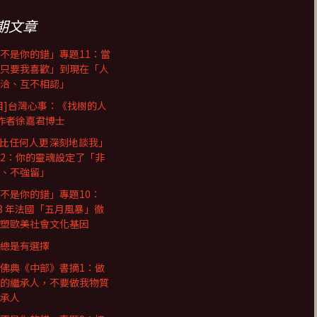
期文章
不是你的錯」專題11：當
只要我喜歡」到現在「人
洽、互不相認」
目]台灣心事：《找樹的人
作者徐嘉君博士
I比任何人更深刻地談我」
2：你的靈魂設定了「非
、不強留」
不是你的錯」專題10：
68 年法國「五月風暴」徹
塑歐美社會文化基因
總是有選擇
佛典《中部》書摘1：做
的繼承人，不要做我物質
承人