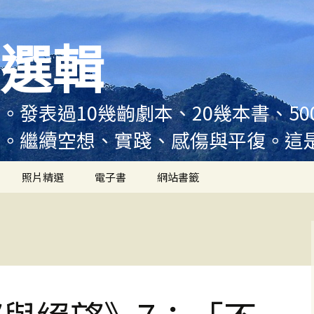
選輯
。發表過10幾齣劇本、20幾本書、5
例。繼續空想、實踐、感傷與平復。這
照片精選
電子書
網站書籤