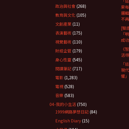
「這
政治與社會
(268)
果每
邏輯
教育與文化
(105)
不再
文創產業
(11)
[驗
表演藝術
(175)
「明
成功
視覺藝術
(110)
《智
財經企管
(179)
活得
身心性靈
(545)
「這
閱讀筆記
(717)
現代
懼」
電影
(1,283)
電視
(528)
音樂
(583)
04-我的小生活
(750)
1999網路夢想日記
(84)
English Diary
(15)