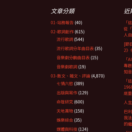
文章分類
近
01-站務報告
(40)
「這
從「
02-歌詞創作
(615)
人自
流行歌詞
(544)
[節
流行歌詞分年曲目表
(35)
2》
音樂劇分齣曲目表
(15)
「A
專題
音樂劇歌詞
(19)
知音
03-散文、雜文、評論
(4,870)
「這
七情六慾
(389)
19
出版與寫作
(129)
底重
命理研究
(600)
人生
天地萬物
(158)
巴利
我法
娛樂綜合
(35)
的繼
媒體與科技
(124)