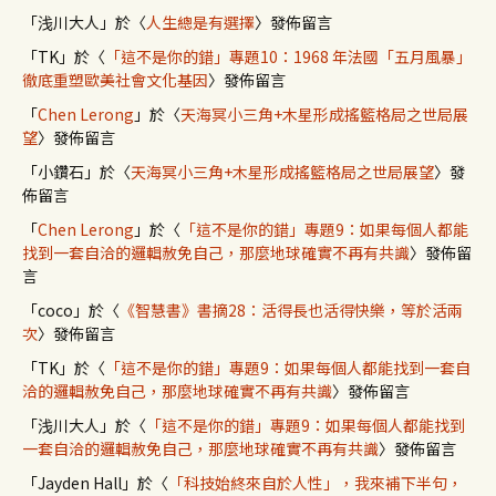
「
浅川大人
」於〈
人生總是有選擇
〉發佈留言
「
TK
」於〈
「這不是你的錯」專題10：1968 年法國「五月風暴」
徹底重塑歐美社會文化基因
〉發佈留言
「
Chen Lerong
」於〈
天海冥小三角+木星形成搖籃格局之世局展
望
〉發佈留言
「
小鑽石
」於〈
天海冥小三角+木星形成搖籃格局之世局展望
〉發
佈留言
「
Chen Lerong
」於〈
「這不是你的錯」專題9：如果每個人都能
找到一套自洽的邏輯赦免自己，那麼地球確實不再有共識
〉發佈留
言
「
coco
」於〈
《智慧書》書摘28：活得長也活得快樂，等於活兩
次
〉發佈留言
「
TK
」於〈
「這不是你的錯」專題9：如果每個人都能找到一套自
洽的邏輯赦免自己，那麼地球確實不再有共識
〉發佈留言
「
浅川大人
」於〈
「這不是你的錯」專題9：如果每個人都能找到
一套自洽的邏輯赦免自己，那麼地球確實不再有共識
〉發佈留言
「
Jayden Hall
」於〈
「科技始終來自於人性」，我來補下半句，