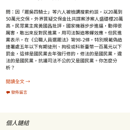
問：因「罷吳四騎士」等六人被檢調搜索約談，以20萬到
50萬元交保，外界質疑交保金比共諜案涉案人盛礎櫻20萬
高。民眾黨主席黃國昌批評，國家機器步步進逼，動得很
厲害，敢出來反對民進黨，用司法製造寒蟬效應。但民進
黨表示，在《公職人員選罷法》第98-2條，特別規範偽造
連署處五年以下有期徒刑、拘役或科新臺幣一百萬元以下
罰金，這條是國民黨去年強行修的，修法的是國民黨，違
法的是國民黨，抗議司法不公的又是國民黨。你怎麼分
析？
問AI：「辦藍不辦綠」質疑（中）
閱讀全文
→
發佈留言
個人鏈結