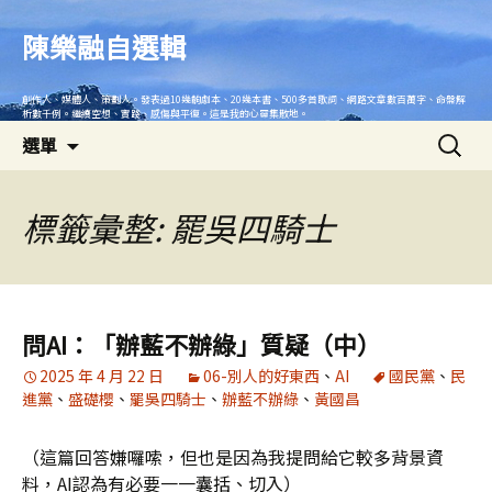
跳
至
陳樂融自選輯
主
要
創作人、媒體人、策劃人。發表過10幾齣劇本、20幾本書、500多首歌詞、網路文章數百萬字、命盤解
內
析數千例。繼續空想、實踐、感傷與平復。這是我的心靈集散地。
搜
容
選單
尋
關
鍵
標籤彙整: 罷吳四騎士
字:
問AI：「辦藍不辦綠」質疑（中）
2025 年 4 月 22 日
06-別人的好東西
、
AI
國民黨
、
民
進黨
、
盛礎櫻
、
罷吳四騎士
、
辦藍不辦綠
、
黃國昌
（這篇回答嫌囉嗦，但也是因為我提問給它較多背景資
料，AI認為有必要一一囊括、切入）