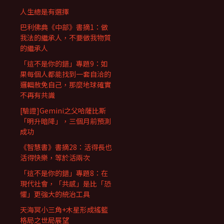
人生總是有選擇
巴利佛典《中部》書摘1：做
我法的繼承人，不要做我物質
的繼承人
「這不是你的錯」專題9：如
果每個人都能找到一套自洽的
邏輯赦免自己，那麼地球確實
不再有共識
[驗證]Gemini之父哈薩比斯
「明升暗降」，三個月前預測
成功
《智慧書》書摘28：活得長也
活得快樂，等於活兩次
「這不是你的錯」專題8：在
現代社會，「共感」是比「恐
懼」更強大的統治工具
天海冥小三角+木星形成搖籃
格局之世局展望