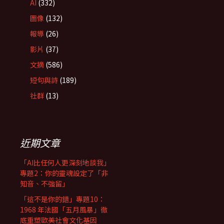
AI
(332)
圖像
(132)
報導
(26)
影片
(37)
文摘
(586)
短句與詩
(189)
社群
(13)
近期文章
「AI比任何人更深刻地談我」
專題2：你的靈魂設定了「非
知音、不強留」
「這不是你的錯」專題10：
1968 年法國「五月風暴」徹
底重塑歐美社會文化基因