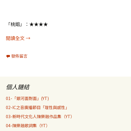
「桃姐」：★★★★
陳樂融影評359：桃姐
閱讀全文
→
發佈留言
個人鏈結
01-「銀河面對面」(YT)
02-IC之音廣播節目「理性與感性」
03-新時代文化人陳樂融作品集（YT）
04-陳樂融歌詞集（YT）