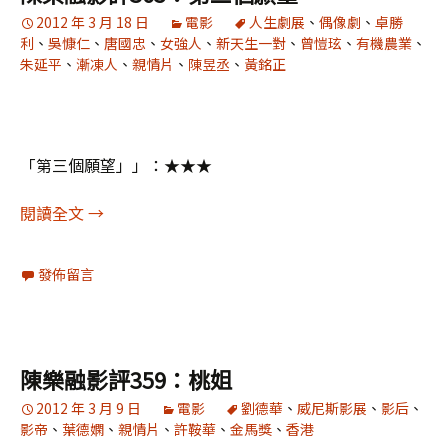
2012 年 3 月 18 日
電影
人生劇展
、
偶像劇
、
卓勝
利
、
吳慷仁
、
唐國忠
、
女強人
、
新天生一對
、
曾愷玹
、
有機農業
、
朱延平
、
漸凍人
、
親情片
、
陳昱丞
、
黃銘正
「第三個願望」」：★★★
陳樂融影評365：第三個願望
閱讀全文
→
發佈留言
陳樂融影評359：桃姐
2012 年 3 月 9 日
電影
劉德華
、
威尼斯影展
、
影后
、
影帝
、
葉德嫻
、
親情片
、
許鞍華
、
金馬獎
、
香港