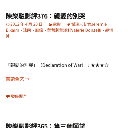
陳樂融影評376：親愛的別哭
2012 年 4 月 20 日
電影
傑瑞米艾肯Jeremie
Elkaim
、
法國
、
腦瘤
、
華蕾莉董澤利Valerie Donzelli
、
親情
片
「親愛的別哭」（Declaration of War）：★★★☆
陳樂融影評376：親愛的別哭
閱讀全文
→
發佈留言
陳樂融影評365：第三個願望