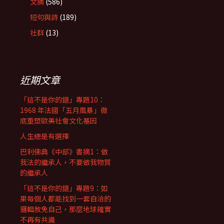
文摘
(586)
短句與詩
(189)
社群
(13)
近期文章
「這不是你的錯」專題10：
1968 年法國「五月風暴」徹
底重塑歐美社會文化基因
人生總是有選擇
巴利佛典《中部》書摘1：做
我法的繼承人，不要做我物質
的繼承人
「這不是你的錯」專題9：如
果每個人都能找到一套自洽的
邏輯赦免自己，那麼地球確實
不再有共識