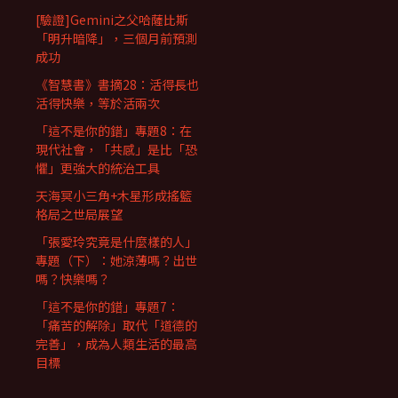
[驗證]Gemini之父哈薩比斯
「明升暗降」，三個月前預測
成功
《智慧書》書摘28：活得長也
活得快樂，等於活兩次
「這不是你的錯」專題8：在
現代社會，「共感」是比「恐
懼」更強大的統治工具
天海冥小三角+木星形成搖籃
格局之世局展望
「張愛玲究竟是什麼樣的人」
專題（下）：她涼薄嗎？出世
嗎？快樂嗎？
「這不是你的錯」專題7：
「痛苦的解除」取代「道德的
完善」，成為人類生活的最高
目標