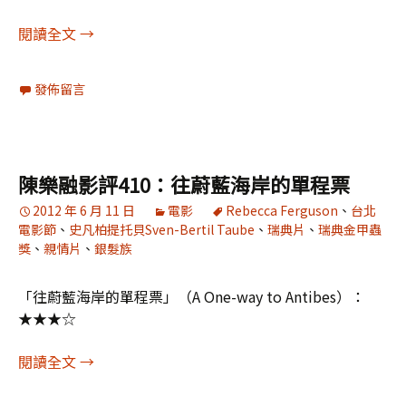
陳樂融影評442：候鳥來的季節
閱讀全文
→
發佈留言
陳樂融影評410：往蔚藍海岸的單程票
2012 年 6 月 11 日
電影
Rebecca Ferguson
、
台北
電影節
、
史凡柏提托貝Sven-Bertil Taube
、
瑞典片
、
瑞典金甲蟲
獎
、
親情片
、
銀髮族
「往蔚藍海岸的單程票」（A One-way to Antibes）：
★★★☆
陳樂融影評410：往蔚藍海岸的單程票
閱讀全文
→