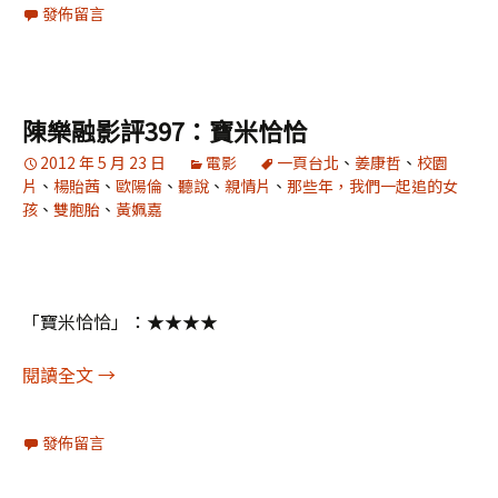
發佈留言
陳樂融影評397：寶米恰恰
2012 年 5 月 23 日
電影
一頁台北
、
姜康哲
、
校園
片
、
楊貽茜
、
歐陽倫
、
聽說
、
親情片
、
那些年，我們一起追的女
孩
、
雙胞胎
、
黃姵嘉
「寶米恰恰」：★★★★
陳樂融影評397：寶米恰恰
閱讀全文
→
發佈留言