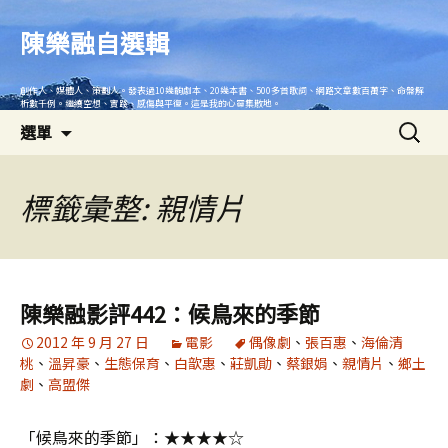
跳
至
陳樂融自選輯
主
要
創作人、媒體人、策劃人。發表過10幾齣劇本、20幾本書、500多首歌詞、網路文章數百萬字、命盤解
內
析數千例。繼續空想、實踐、感傷與平復。這是我的心靈集散地。
搜
容
選單
尋
關
鍵
標籤彙整: 親情片
字:
陳樂融影評442：候鳥來的季節
2012 年 9 月 27 日
電影
偶像劇
、
張百惠
、
海倫清
桃
、
溫昇豪
、
生態保育
、
白歆惠
、
莊凱勛
、
蔡銀娟
、
親情片
、
鄉土
劇
、
高盟傑
「候鳥來的季節」：★★★★☆