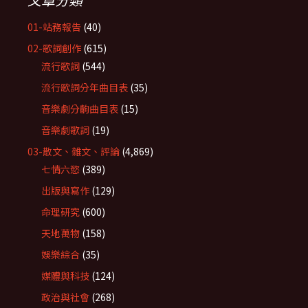
01-站務報告
(40)
02-歌詞創作
(615)
流行歌詞
(544)
流行歌詞分年曲目表
(35)
音樂劇分齣曲目表
(15)
音樂劇歌詞
(19)
03-散文、雜文、評論
(4,869)
七情六慾
(389)
出版與寫作
(129)
命理研究
(600)
天地萬物
(158)
娛樂綜合
(35)
媒體與科技
(124)
政治與社會
(268)