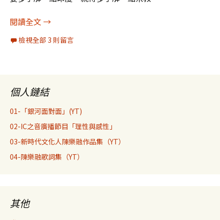
印度之行26：印度教、佛教、耆那教、錫克教、巴
閱讀全文
→
檢視全部 3 則留言
個人鏈結
01-「銀河面對面」(YT)
02-IC之音廣播節目「理性與感性」
03-新時代文化人陳樂融作品集（YT）
04-陳樂融歌詞集（YT）
其他