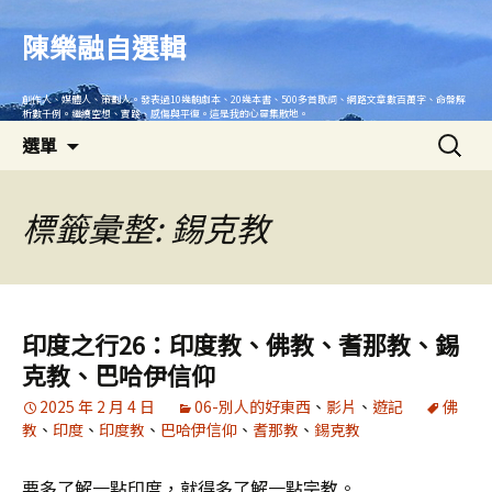
跳
至
陳樂融自選輯
主
要
創作人、媒體人、策劃人。發表過10幾齣劇本、20幾本書、500多首歌詞、網路文章數百萬字、命盤解
內
析數千例。繼續空想、實踐、感傷與平復。這是我的心靈集散地。
搜
容
選單
尋
關
鍵
標籤彙整: 錫克教
字:
印度之行26：印度教、佛教、耆那教、錫
克教、巴哈伊信仰
2025 年 2 月 4 日
06-別人的好東西
、
影片
、
遊記
佛
教
、
印度
、
印度教
、
巴哈伊信仰
、
耆那教
、
錫克教
要多了解一點印度，就得多了解一點宗教。