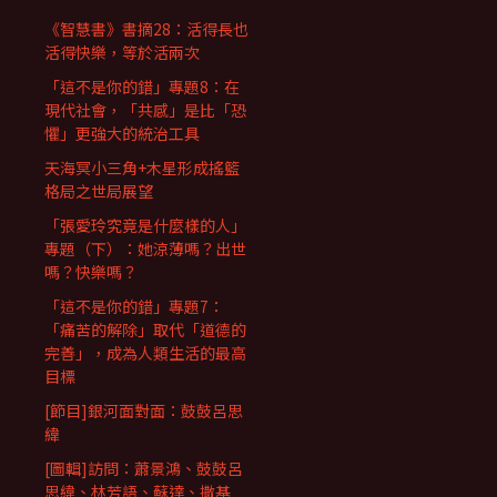
《智慧書》書摘28：活得長也
活得快樂，等於活兩次
「這不是你的錯」專題8：在
現代社會，「共感」是比「恐
懼」更強大的統治工具
天海冥小三角+木星形成搖籃
格局之世局展望
「張愛玲究竟是什麼樣的人」
專題（下）：她涼薄嗎？出世
嗎？快樂嗎？
「這不是你的錯」專題7：
「痛苦的解除」取代「道德的
完善」，成為人類生活的最高
目標
[節目]銀河面對面：鼓鼓呂思
緯
[圖輯]訪問：蕭景鴻、鼓鼓呂
思緯、林芳語、蘇達、撒基