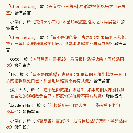
「
Chen Lerong
」於〈
天海冥小三角+木星形成搖籃格局之世局展
望
〉發佈留言
「
小鑽石
」於〈
天海冥小三角+木星形成搖籃格局之世局展望
〉發
佈留言
「
Chen Lerong
」於〈
「這不是你的錯」專題9：如果每個人都能
找到一套自洽的邏輯赦免自己，那麼地球確實不再有共識
〉發佈留
言
「
coco
」於〈
《智慧書》書摘28：活得長也活得快樂，等於活兩
次
〉發佈留言
「
TK
」於〈
「這不是你的錯」專題9：如果每個人都能找到一套自
洽的邏輯赦免自己，那麼地球確實不再有共識
〉發佈留言
「
浅川大人
」於〈
「這不是你的錯」專題9：如果每個人都能找到
一套自洽的邏輯赦免自己，那麼地球確實不再有共識
〉發佈留言
「
Jayden Hall
」於〈
「科技始終來自於人性」，我來補下半句，
及其他
〉發佈留言
「
小鑽石
」於〈
《智慧書》書摘28：活得長也活得快樂，等於活兩
次
〉發佈留言