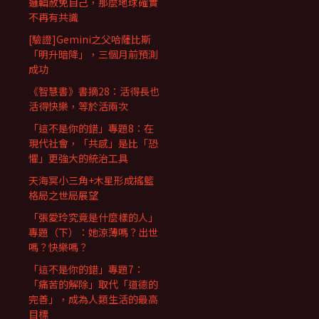
邏輯赦免自己，那麼地球確實
不再有共識
[驗證]Gemini之父哈薩比斯
「明升暗降」，三個月前預測
成功
《智慧書》書摘28：活得長也
活得快樂，等於活兩次
「這不是你的錯」專題8：在
現代社會，「共感」是比「恐
懼」更強大的統治工具
天海冥小三角+木星形成搖籃
格局之世局展望
「張愛玲究竟是什麼樣的人」
專題（下）：她涼薄嗎？出世
嗎？快樂嗎？
「這不是你的錯」專題7：
「痛苦的解除」取代「道德的
完善」，成為人類生活的最高
目標