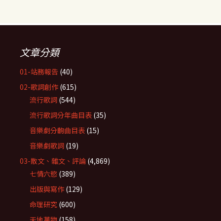
文章分類
01-站務報告
(40)
02-歌詞創作
(615)
流行歌詞
(544)
流行歌詞分年曲目表
(35)
音樂劇分齣曲目表
(15)
音樂劇歌詞
(19)
03-散文、雜文、評論
(4,869)
七情六慾
(389)
出版與寫作
(129)
命理研究
(600)
天地萬物
(158)