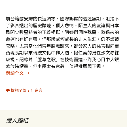
前台籍慰安婦的快速凋零、國際訴訟的遙遙無期，阻擋不
了影片透出的歷史酸楚、個人悲情、陌生人的友誼與日本
民間少數堅持者的正義相挺。阿嬤們個性殊異，熬過來的
命運也有好有壞，但那段或短或長的非人生涯，仍不該被
忽略，尤其當他們當年脫險歸來，部分家人的惡言相向更
凸現長期以來傳統文化中非人道、假仁義的男性沙文赤裸
歧視。記錄片「蘆葦之歌」在技術面達不到我心目中大銀
幕放映標準，但主題太有意義，值得推薦與正視。
前慰安婦是否「被強迫」，請看「蘆葦之歌」及其
閱讀全文
→
檢視全部 7 則留言
個人鏈結