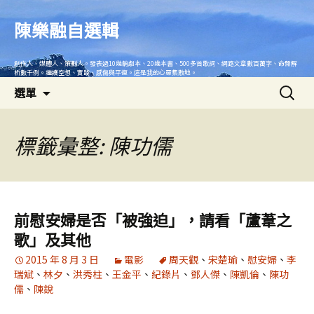
跳
至
陳樂融自選輯
主
要
創作人、媒體人、策劃人。發表過10幾齣劇本、20幾本書、500多首歌詞、網路文章數百萬字、命盤解
內
析數千例。繼續空想、實踐、感傷與平復。這是我的心靈集散地。
搜
容
選單
尋
關
鍵
標籤彙整: 陳功儒
字:
前慰安婦是否「被強迫」，請看「蘆葦之
歌」及其他
2015 年 8 月 3 日
電影
周天觀
、
宋楚瑜
、
慰安婦
、
李
瑞斌
、
林夕
、
洪秀柱
、
王金平
、
紀錄片
、
鄧人傑
、
陳凱倫
、
陳功
儒
、
陳銳