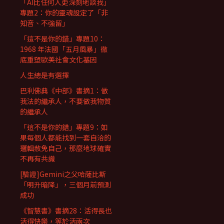
「AI比任何人更深刻地談我」
專題2：你的靈魂設定了「非
知音、不強留」
「這不是你的錯」專題10：
1968 年法國「五月風暴」徹
底重塑歐美社會文化基因
人生總是有選擇
巴利佛典《中部》書摘1：做
我法的繼承人，不要做我物質
的繼承人
「這不是你的錯」專題9：如
果每個人都能找到一套自洽的
邏輯赦免自己，那麼地球確實
不再有共識
[驗證]Gemini之父哈薩比斯
「明升暗降」，三個月前預測
成功
《智慧書》書摘28：活得長也
活得快樂，等於活兩次