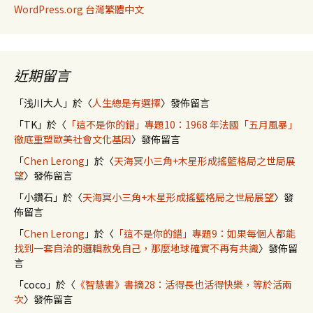
WordPress.org 台灣繁體中文
近期留言
「
浅川大人
」於〈
人生總是有選擇
〉發佈留言
「
TK
」於〈
「這不是你的錯」專題10：1968 年法國「五月風暴」
徹底重塑歐美社會文化基因
〉發佈留言
「
Chen Lerong
」於〈
天海冥小三角+木星形成搖籃格局之世局展
望
〉發佈留言
「
小鑽石
」於〈
天海冥小三角+木星形成搖籃格局之世局展望
〉發
佈留言
「
Chen Lerong
」於〈
「這不是你的錯」專題9：如果每個人都能
找到一套自洽的邏輯赦免自己，那麼地球確實不再有共識
〉發佈留
言
「
coco
」於〈
《智慧書》書摘28：活得長也活得快樂，等於活兩
次
〉發佈留言