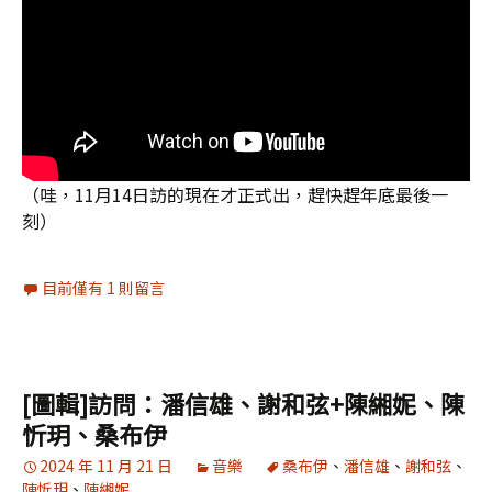
（哇，11月14日訪的現在才正式出，趕快趕年底最後一
刻）
目前僅有 1 則留言
[圖輯]訪問：潘信雄、謝和弦+陳緗妮、陳
忻玥、桑布伊
2024 年 11 月 21 日
音樂
桑布伊
、
潘信雄
、
謝和弦
、
陳忻玥
、
陳緗妮