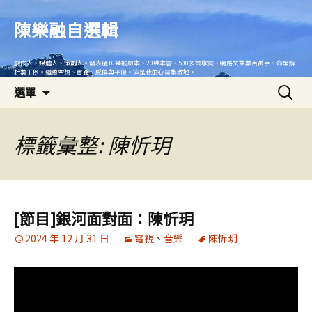
跳
至
陳樂融自選輯
主
要
創作人、媒體人、策劃人。發表過10幾齣劇本、20幾本書、500多首歌詞、網路文章數百萬字、命盤解
內
析數千例。繼續空想、實踐、感傷與平復。這是我的心靈集散地。
搜
容
選單
尋
關
鍵
標籤彙整: 陳忻玥
字:
[節目]銀河面對面：陳忻玥
2024 年 12 月 31 日
電視
、
音樂
陳忻玥