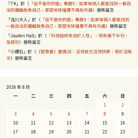
「
TK
」於〈
「這不是你的錯」專題9：如果每個人都能找到一套自
洽的邏輯赦免自己，那麼地球確實不再有共識
〉發佈留言
「
浅川大人
」於〈
「這不是你的錯」專題9：如果每個人都能找到
一套自洽的邏輯赦免自己，那麼地球確實不再有共識
〉發佈留言
「
Jayden Hall
」於〈
「科技始終來自於人性」，我來補下半句，
及其他
〉發佈留言
「
小鑽石
」於〈
《智慧書》書摘28：活得長也活得快樂，等於活兩
次
〉發佈留言
2026 年 8 月
一
二
三
四
五
六
日
1
2
3
4
5
6
7
8
9
10
11
12
13
14
15
16
17
18
19
20
21
22
23