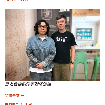
首張台語創作專輯潘信雄
[圖輯]訪問：潘信雄、謝和弦+陳緗妮、陳忻玥、桑
閱讀全文
→
檢視全部 2 則留言