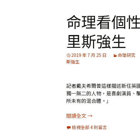
命理看個
里斯強生
2019 年 7 月 25 日
命理研究
斯強生
記者戴夫希爾曾這樣描述新任英國首相
獨一無二的人物，是喜劇演員、
所未有的混合體。」
命理看個性：英國新首
閱讀全文
→
檢視全部 4 則留言