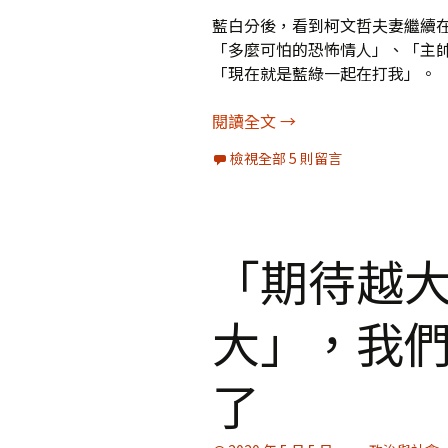
藍白分後，看到柯文哲夫妻繼續
「多麼可怕的恐怖情人」、「主
「現在就是藍綠一起在打我」。
別再加戲
閱讀全文
→
檢視全部 5 則留言
「期待越
大」，我
了