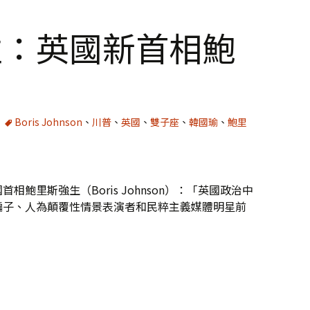
性：英國新首相鮑
Boris Johnson
、
川普
、
英國
、
雙子座
、
韓國瑜
、
鮑里
鮑里斯強生（Boris Johnson）：「英國政治中
騙子、人為顛覆性情景表演者和民粹主義媒體明星前
相鮑里斯強生