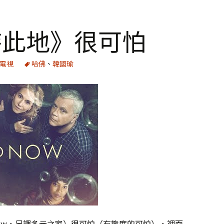
時此地》很可怕
電視
哈佛
、
韓國瑜
d Now，另譯多元之家）很可怕（有態度的可怕），裡面