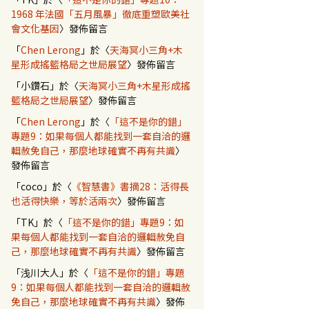
1968 年法國「五月風暴」徹底重塑歐美社
會文化基因
〉發佈留言
「
Chen Lerong
」於〈
天海冥小三角+木
星形成搖籃格局之世局展望
〉發佈留言
「
小鑽石
」於〈
天海冥小三角+木星形成搖
籃格局之世局展望
〉發佈留言
「
Chen Lerong
」於〈
「這不是你的錯」
專題9：如果每個人都能找到一套自洽的邏
輯赦免自己，那麼地球確實不再有共識
〉
發佈留言
「
coco
」於〈
《智慧書》書摘28：活得長
也活得快樂，等於活兩次
〉發佈留言
「
TK
」於〈
「這不是你的錯」專題9：如
果每個人都能找到一套自洽的邏輯赦免自
己，那麼地球確實不再有共識
〉發佈留言
「
浅川大人
」於〈
「這不是你的錯」專題
9：如果每個人都能找到一套自洽的邏輯赦
免自己，那麼地球確實不再有共識
〉發佈