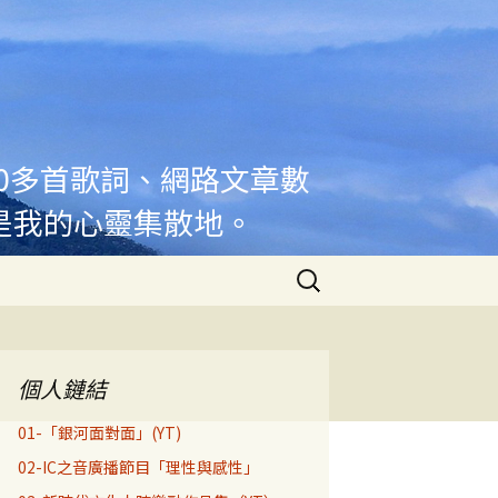
00多首歌詞、網路文章數
是我的心靈集散地。
搜
尋
關
鍵
字:
個人鏈結
01-「銀河面對面」(YT)
02-IC之音廣播節目「理性與感性」