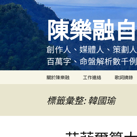
跳
至
陳樂融自
主
要
內
容
創作人、媒體人、策劃人
百萬字、命盤解析數千
關於陳樂融
工作連絡
歌詞摘錄
陳樂融履歷
標籤彙整: 韓國瑜
陳樂融大事記
陳樂融實體書出版紀錄
陳樂融舞台劇及音樂劇
作品演出紀錄