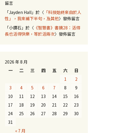
留言
「
Jayden Hall
」於〈
「科技始終來自於人
性」，我來補下半句，及其他
〉發佈留言
「
小鑽石
」於〈
《智慧書》書摘28：活得
長也活得快樂，等於活兩次
〉發佈留言
2026 年 8 月
一
二
三
四
五
六
日
1
2
3
4
5
6
7
8
9
10
11
12
13
14
15
16
17
18
19
20
21
22
23
24
25
26
27
28
29
30
31
« 7 月