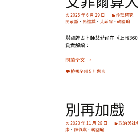
艾菲爾算
媒體專訪精選
2025 年 6 月 29 日
命理研究
民眾黨
、
民進黨
、
艾菲爾
、
韓國瑜
塔羅牌占卜師艾菲爾在《上報36
負責解讀：
艾菲爾算大罷免選後結
閱讀全文
→
檢視全部 5 則留言
別再加戲
2023 年 11 月 26 日
政治與社
康
、
陳佩琪
、
韓國瑜