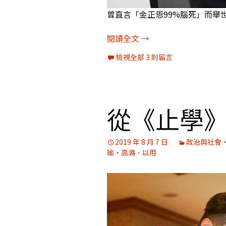
曾直言「金正恩99%腦死」而舉
「期待越大，失望也越
閱讀全文
→
檢視全部 3 則留言
從《止學
2019 年 8 月 7 日
政治與社會
瑜
、
高潞．以用