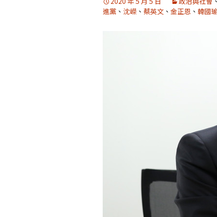
2020 年 5 月 5 日
政治與社會
進黨
、
沈嶸
、
蔡英文
、
金正恩
、
韓國