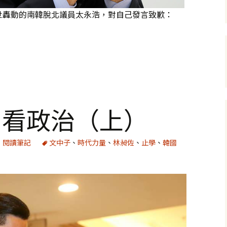
世轟動的南韓脫北議員太永浩，對自己發言致歉：
大」，我們是不是認知失調了
》看政治（上）
、
閱讀筆記
文中子
、
時代力量
、
林昶佐
、
止學
、
韓國