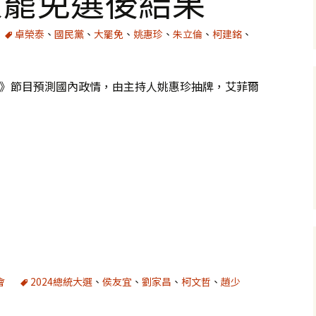
大罷免選後結果
卓榮泰
、
國民黨
、
大罷免
、
姚惠珍
、
朱立倫
、
柯建銘
、
0》節目預測國內政情，由主持人姚惠珍抽牌，艾菲爾
果
會
2024總統大選
、
侯友宜
、
劉家昌
、
柯文哲
、
趙少