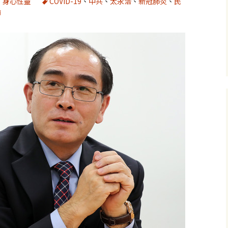
、
身心性靈
COVID-19
、
中共
、
太永浩
、
新冠肺炎
、
民
瑜