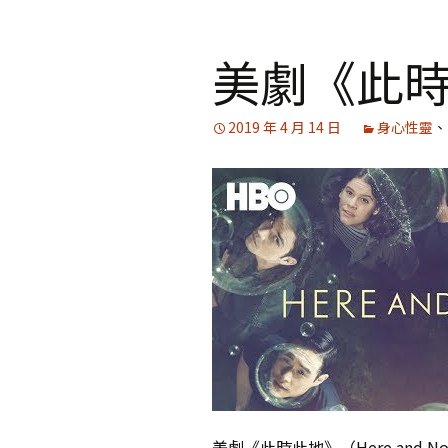
美劇《此
2019 年 4 月 14 日
身心性靈
、
美劇《此時此地》（Here an