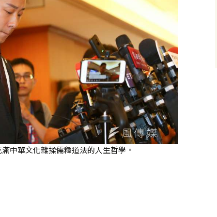
充滿中華文化雜揉儒釋道法的人生哲學。
）