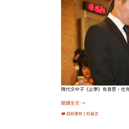
隋代文中子《止學》有意思，也
從《止學》看政治（上
閱讀全文
→
目前僅有 1 則留言