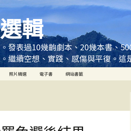
選輯
。發表過10幾齣劇本、20幾本書、5
例。繼續空想、實踐、感傷與平復。這
照片精選
電子書
網站書籤