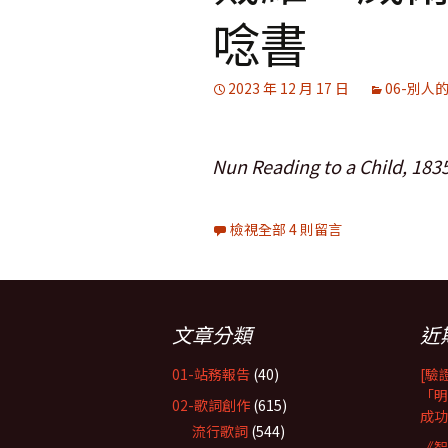
唸書
2023 年 12 月 17 日
06-別人
Nun Reading to a Child, 183
檢視全部 4 則留言
文章分類
近
01-站務報告
(40)
[驗
「明
02-歌詞創作
(615)
成功
流行歌詞
(544)
《智