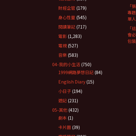
「張
財經企管
(179)
專題
身心性靈
(545)
單人
閱讀筆記
(717)
「這
會必
電影
(1,283)
包裝
電視
(527)
音樂
(583)
04-我的小生活
(750)
1999網路夢想日記
(84)
English Diary
(15)
小日子
(194)
遊記
(231)
05-其他
(432)
劇本
(1)
卡片圖
(39)