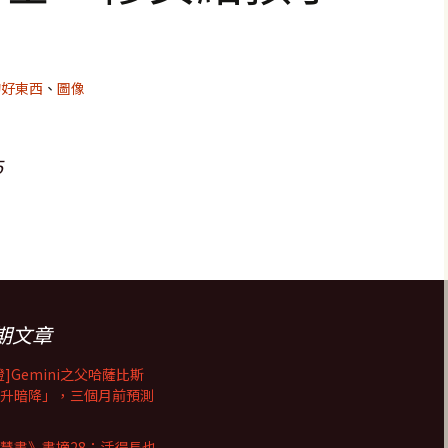
的好東西
、
圖像
5
期文章
證]Gemini之父哈薩比斯
升暗降」，三個月前預測
慧書》書摘28：活得長也