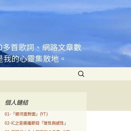
00多首歌詞、網路文章數
是我的心靈集散地。
搜
尋
關
鍵
字:
個人鏈結
01-「銀河面對面」(YT)
02-IC之音廣播節目「理性與感性」