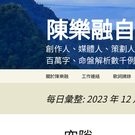
跳
至
陳樂融自
主
要
內
容
創作人、媒體人、策劃人
百萬字、命盤解析數千
關於陳樂融
工作連絡
歌詞摘錄
陳樂融履歷
每日彙整: 2023 年 12 
陳樂融大事記
陳樂融實體書出版紀錄
陳樂融舞台劇及音樂劇
作品演出紀錄