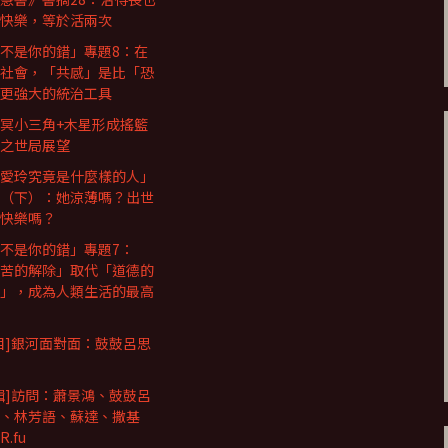
快樂，等於活兩次
不是你的錯」專題8：在
社會，「共感」是比「恐
更強大的統治工具
冥小三角+木星形成搖籃
之世局展望
愛玲究竟是什麼樣的人」
（下）：她涼薄嗎？出世
快樂嗎？
不是你的錯」專題7：
苦的解除」取代「道德的
」，成為人類生活的最高
目]銀河面對面：鼓鼓呂思
輯]訪問：蕭景鴻、鼓鼓呂
、林芳語、蘇達、撒基
.fu