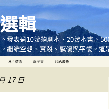
選輯
。發表過10幾齣劇本、20幾本書、5
例。繼續空想、實踐、感傷與平復。這
照片精選
電子書
網站書籤
月 17 日