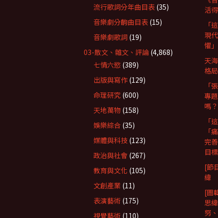
流行歌詞分年曲目表
(35)
活得
音樂劇分齣曲目表
(15)
「這
現代
音樂劇歌詞
(19)
懼」
03-散文、雜文、評論
(4,868)
天海
七情六慾
(389)
格局
出版與寫作
(129)
「張
命理研究
(600)
專題
嗎？
天地萬物
(158)
「這
娛樂綜合
(35)
「痛
媒體與科技
(123)
完善
目標
政治與社會
(267)
[節
教育與文化
(105)
緯
文創產業
(11)
[圖
表演藝術
(175)
思緯
努、R
視覺藝術
(110)