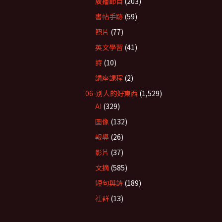
廣播節目
(203)
書帖手跡
(59)
照片
(77)
英文學習
(41)
詩
(10)
講座課程
(2)
06-別人的好東西
(1,529)
AI
(329)
圖像
(132)
報導
(26)
影片
(37)
文摘
(585)
短句與詩
(189)
社群
(13)