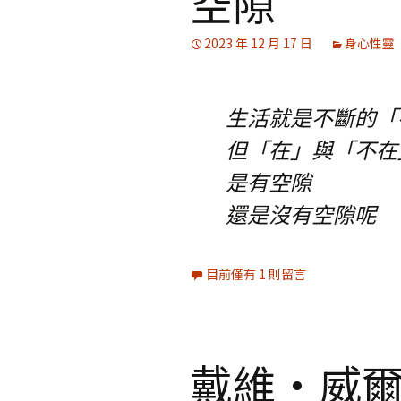
空隙
媒體專訪精選
2023 年 12 月 17 日
身心性靈
生活就是不斷的「
但「在」與「不在
是有空隙
還是沒有空隙呢
目前僅有 1 則留言
戴維·威